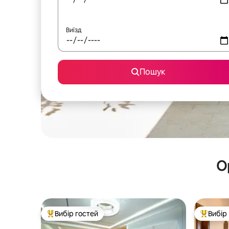
Виїзд
Пошук
О
Вибір гостей
Вибір
Топ вибір гостей
Топ вибі