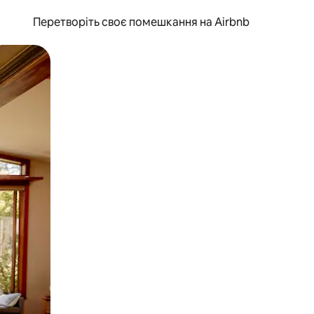
Перетворіть своє помешкання на Airbnb
и дотику та гортання.