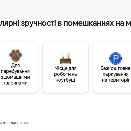
лярні зручності в помешканнях на м
Для
Місце для
Безкоштовне
перебування
роботи на
паркування
з домашніми
ноутбуці
на території
тваринами
типи помешкань