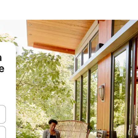
а
e
я навігації сторінкою клавіші зі стрілками вгору та вниз або жест