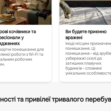
ові кочівники та
Ви будете приємно
есіонали у
вражені
ядженнях
Іноді місцем призначен
помешкання. Ці
ортні помешкання для
помешкання – від зрубів
леної роботи з Wi-Fi та
узбережжі скелі до
іальним робочим
затишних плавучих
ем.
будинків – сповнені
унікальних особливосте
ності та привілеї тривалого перебу