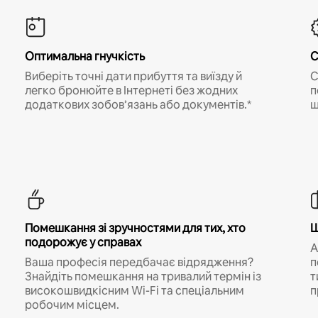
Оптимальна гнучкість
С
Виберіть точні дати прибуття та виїзду й
С
легко бронюйте в Інтернеті без жодних
п
додаткових зобов’язань або документів.*
щ
Помешкання зі зручностями для тих, хто
Ш
подорожує у справах
A
Ваша професія передбачає відрядження?
п
Знайдіть помешкання на тривалий термін із
т
високошвидкісним Wi-Fi та спеціальним
п
робочим місцем.