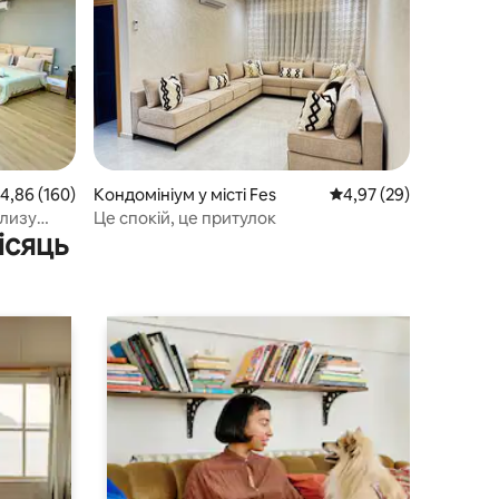
ередня оцінка: 4,86 з 5, відгуки: 160
4,86 (160)
Кондомініум у місті Fes
Середня оцінка: 4,97 з
4,97 (29)
близу
Це спокій, це притулок
ісяць