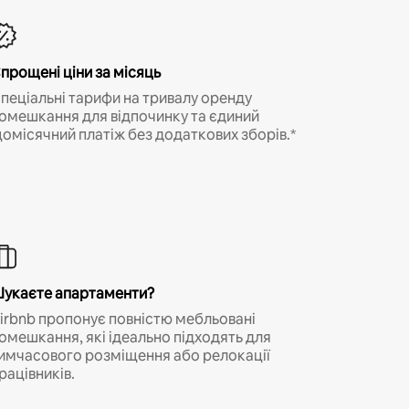
прощені ціни за місяць
пеціальні тарифи на тривалу оренду
омешкання для відпочинку та єдиний
омісячний платіж без додаткових зборів.*
укаєте апартаменти?
irbnb пропонує повністю мебльовані
омешкання, які ідеально підходять для
имчасового розміщення або релокації
рацівників.