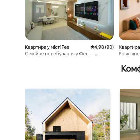
Квартира у місті Fes
Середня оцінка: 4,98 з
4,98 (90)
Квартира 
Сімейне перебування у Фесі —
Розкішне
Сучасна квартира та парковка
кондиціо
Комф