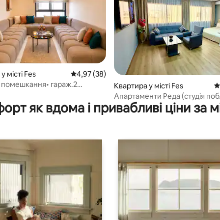
 5, відгуки: 90
у місті Fes
Середня оцінка: 4,97 з 5, відгуки: 38
4,97 (38)
 помешкання• гараж.2
Квартира у місті Fes
С
нери.5 хвилин від центру
Апартаменти Реда (студія по
орт як вдома і привабливі ціни за м
всього)