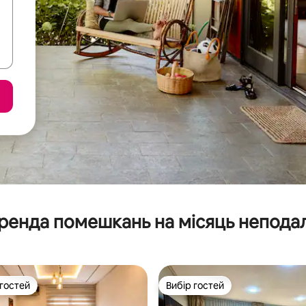
ренда помешкань на місяць неподал
 гостей
Вибір гостей
р гостей
Вибір гостей