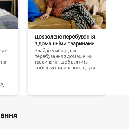
Дозволене перебування
з домашніми тваринами
ня є
Знайдіть місця для
перебування з домашніми
 на
тваринами, щоб взяти із
собою чотирилапого друга.
й.
вання