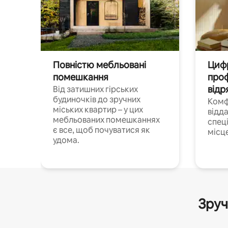
Повністю мебльовані
Цифр
помешкання
проф
відр
Від затишних гірських
будиночків до зручних
Комф
міських квартир – у цих
відда
мебльованих помешканнях
спец
є все, щоб почуватися як
місц
удома.
Зруч