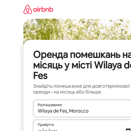
Перейти
до
вмісту
Оренда помешкань н
місяць у місті Wilaya d
Fes
Знайдіть помешкання для довготермінової
оренди – на місяць або більше.
Розташування
Отримавши результати пошуку, використовуйте дл
Прибуття