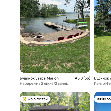
Будинок у місті Marion
Середня оцінка: 5,0 з
5,0 (56)
Будинок у
y
Набережна 2 ліжка/2 ванні
Кантрі-Г
кімнати+розкладний диван-6 місць
Вибір гостей
Вибір го
Топ вибір гостей
Вибір го