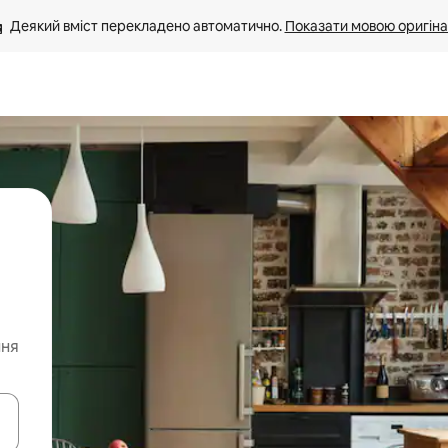
Деякий вміст перекладено автоматично. 
Показати мовою оригіна
ння
я навігації сторінкою клавіші зі стрілками вгору та вниз або жест