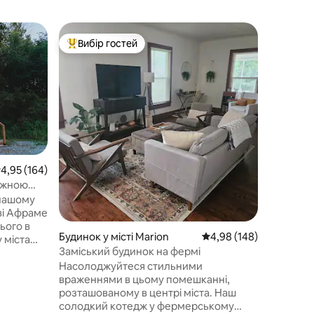
Будинок 
Вибір гостей
Вибір г
Топ вибір гостей
Вибір г
Затишний
лікарнею
Затишна 
безпосер
Вірджинії
усіх дійс
Ілліс! Оригінальні дерев 'яні підлоги у
вітальні
століття.
постільна бі
ередня оцінка: 4,95 з 5, відгуки: 164
4,95 (164)
укомплек
сажною
мікрохви
 нашому
холодильником.
ві Афраме
барними
ранково
Будинок у місті Marion
Середня оцінка: 4,98 з 
4,98 (148)
 міста
кавоварк
Заміський будинок на фермі
вна гірка
скорист
Насолоджуйтеся стильними
каний
капсулам
враженнями в цьому помешканні,
гараж дл
розташованому в центрі міста. Наш
лення.
солодкий котедж у фермерському
, з