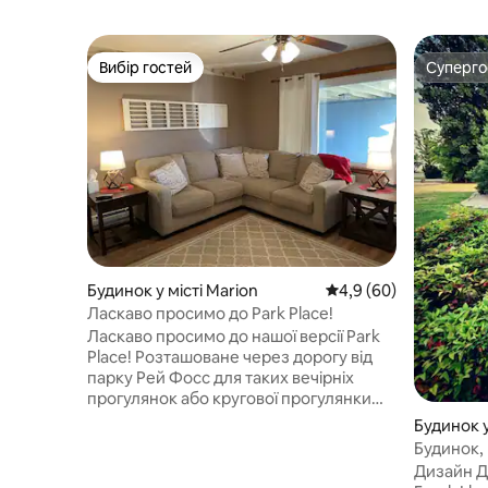
Вибір гостей
Суперг
Вибір гостей
Суперг
Будинок у місті Marion
Середня оцінка: 4,9 з
4,9 (60)
Ласкаво просимо до Park Place!
Ласкаво просимо до нашої версії Park
Place! Розташоване через дорогу від
парку Рей Фосс для таких вечірніх
прогулянок або кругової прогулянки
Goofy Golf. Простора вітальня з
Будинок у
телевізором із великим екраном та
Будинок,
зручними секційними та стільцями. 2
Френка Л
Дизайн 
спальні кімнати на головному рівні для