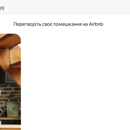
лу
Перетворіть своє помешкання на Airbnb
и дотику та гортання.