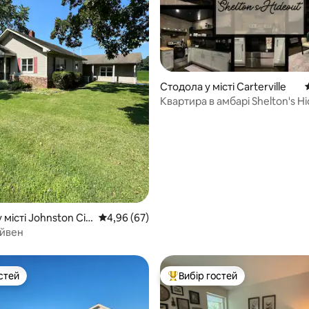
Стодола у місті Carterville
Квартира в амбарі Shelton's Hi
1 спальня/1 ванна кімната
 5, відгуки: 56
 місті Johnston Cit
Середня оцінка: 4,96 з 5, відгуки: 67
4,96 (67)
ейвен
стей
Вибір гостей
стей
Топ вибір гостей