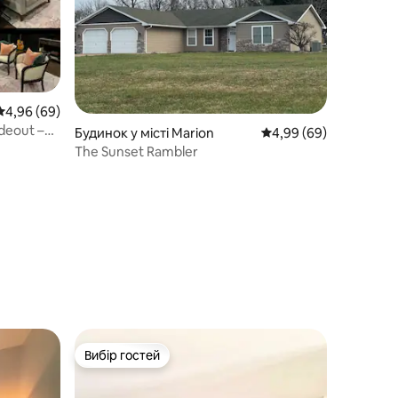
Середня оцінка: 4,96 з 5, відгуки: 69
4,96 (69)
deout –
Будинок у місті Marion
Середня оцінка: 4,99 з
4,99 (69)
The Sunset Rambler
Вибір гостей
Вибір гостей