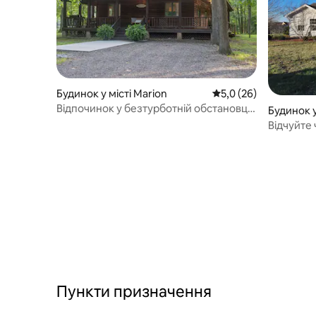
Будинок у місті Marion
Середня оцінка: 5,0 з
5,0 (26)
Відпочинок у безтурботній обстановці
Будинок у 
в 5-зірковому помешканні The Grove
Відчуйте 
Favorite!
поблизу 
Іллінойсу
Пункти призначення