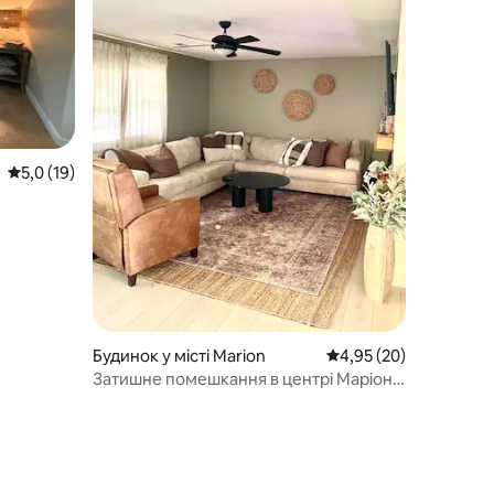
Середня оцінка: 5,0 з 5, відгуки: 19
5,0 (19)
Будинок у місті Marion
Середня оцінка: 4,95 з
4,95 (20)
Затишне помешкання в центрі Маріона,
штат Іллінойс!