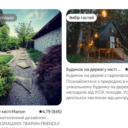
осподар
Вибір гостей
осподар
Вибір гостей
Будинок на дереві у місті M
С
arion
Будинок на дереві з гідрома
 5, відгуки: 60
ванною біля лісу Шоуні
Познайомтеся з природою в
унікальному будинку на дере
неподалік від УСІХ походів. Усього в
декількох хвилинах від центру
Маріон, штат Іллінойс. Спорти
з 7-футовими трубками, вишу
 місті Marion
Середня оцінка: 4,79 з 5, відгуки: 845
4,79 (845)
чорний екстер 'єр і тони з
 натхненний дизайном
натурального дерева та освіт
лойда Райта
ДОМАШНІХ ТВАРИН FRIENDLY-
Блондинка невелика й могутня