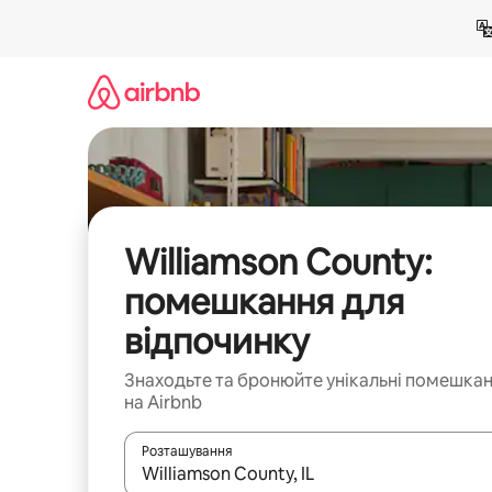
Перейти
до
вмісту
Williamson County:
помешкання для
відпочинку
Знаходьте та бронюйте унікальні помешка
на Airbnb
Розташування
Отримавши результати пошуку, використовуйте дл