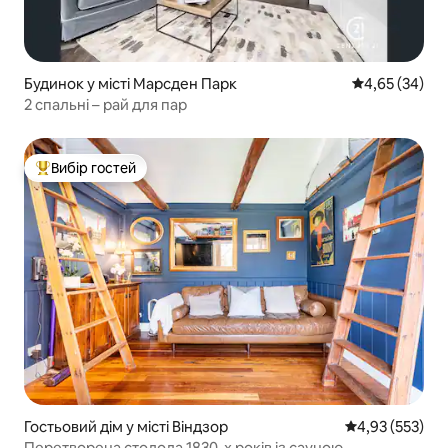
Будинок у місті Марсден Парк
Середня оцінк
4,65 (34)
2 спальні – рай для пар
Вибір гостей
Топ вибір гостей
Гостьовий дім у місті Віндзор
Середня оцінка
4,93 (553)
Перетворена стодола 1830-х років із сауною