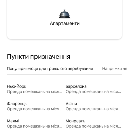
Апартаменти
Пункти призначення
Популярні місця для тривалого перебування
Напрямки неп
Нью-Йорк
Барселона
Оренда помешкань на місяць
Оренда помешкань на місяць
Флоренція
Афіни
Оренда помешкань на місяць
Оренда помешкань на місяць
Маямі
Монреаль
Оренда помешкань на місяць
Оренда помешкань на місяць