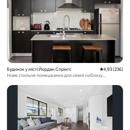
Будинок у місті Йордан Спрінгс
Середня оцінка:
4,93 (236)
Нове стильне помешкання для сімей поблизу
магазинів і Пенріта