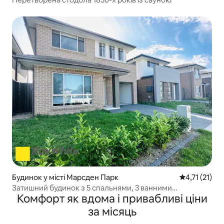
Будинок у місті Марсден Парк
Середня оцінк
4,71 (21)
Затишний будинок з 5 спальнями, 3 ванними
Комфорт як вдома і привабливі ціни
кімнатами, садом з барбекю
за місяць