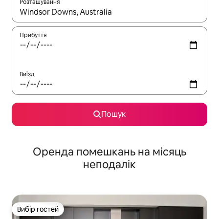
Розташування
Отримавши результати пошуку, використовуйте для навігації с
Прибуття
Виїзд
Пошук
Оренда помешкань на місяць
неподалік
Вибір гостей
Вибір гостей