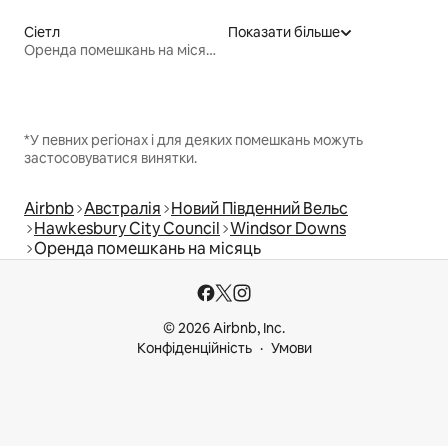
Сіетл
Показати більше
Оренда помешкань на місяць
*У певних регіонах і для деяких помешкань можуть
застосовуватися винятки.
Airbnb
Австралія
Новий Південний Вельс
Hawkesbury City Council
Windsor Downs
Оренда помешкань на місяць
© 2026 Airbnb, Inc.
Конфіденційність
Умови