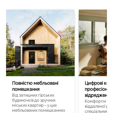
Повністю мебльовані
Цифрові кочі
помешкання
професіонал
відрядження
Від затишних гірських
будиночків до зручних
Комфортні по
міських квартир – у цих
віддаленої роб
мебльованих помешканнях
спеціальним 