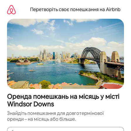
Перейти
до
Перетворіть своє помешкання на Airbnb
вмісту
Оренда помешкань на місяць у місті
Windsor Downs
Знайдіть помешкання для довготермінової
оренди – на місяць або більше.