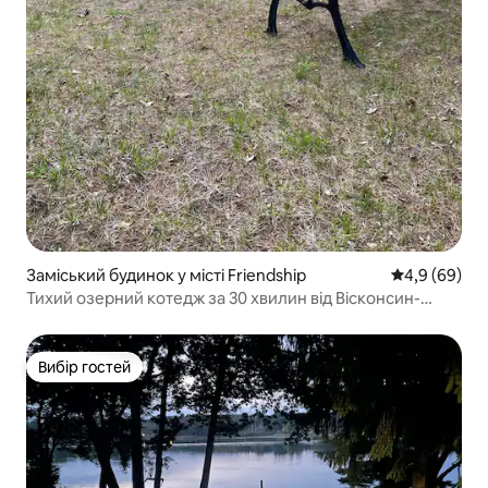
Заміський будинок у місті Friendship
Середня оцін
4,9 (69)
Тихий озерний котедж за 30 хвилин від Вісконсин-
Деллс
Вибір гостей
Вибір гостей