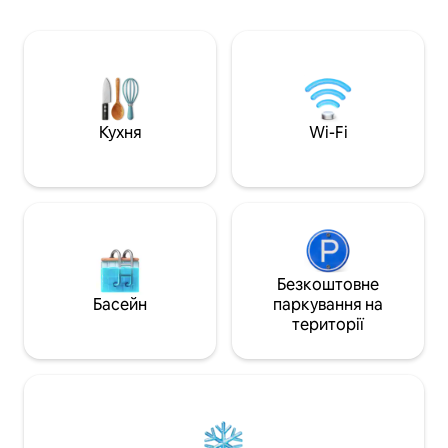
ліжка «king-size», 👑★11 ліжок ★ 3 ванні
для зустрічей. До
кімнати, ★ великі телевізори 4K 📺
води, Великий С
Масажне крісло ★ преміум-класу для
неподалік. Спокій
★ ✨ спостереження за зірками 🔥 ★
заходи на відкрит
Вид на затишну сосну 🌲 ★
комфортні місця 
БЕЗКОШТОВНА ЗАРЯДКА ДЛЯ
дня на озері або 
ЕЛЕКТРОМОБІЛІВ ★ Професійне
Кухня
Wi-Fi
прибирання 🧼 *Вік гостя, який
здійснює бронювання, має бути від
25 років. Це вимагається місцевими
правилами нашої асоціації
домовласників.
Безкоштовне
Басейн
паркування на
території