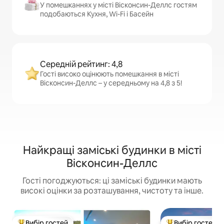
У помешканнях у місті Вісконсин-Деллс гостям
подобаються Кухня, Wi-Fi і Басейн
Середній рейтинг: 4,8
Гості високо оцінюють помешкання в місті
Вісконсин-Деллс – у середньому на 4,8 з 5!
Найкращі заміські будинки в місті
Вісконсин-Деллс
Гості погоджуються: ці заміські будинки мають
високі оцінки за розташування, чистоту та інше.
Вибір гостей
Вибір гостей