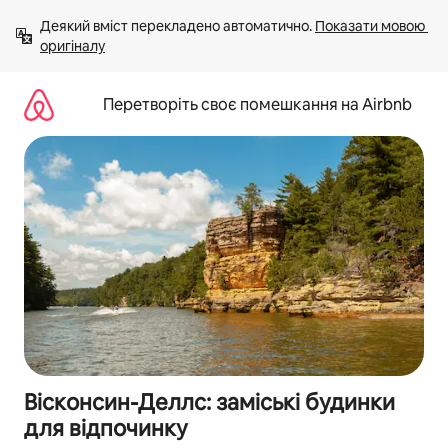
Перейти
Деякий вміст перекладено автоматично. 
Показати мовою 
до
оригіналу
вмісту
Перетворіть своє помешкання на Airbnb
Вісконсин-Деллс: заміські будинки
для відпочинку