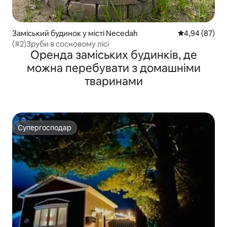
Заміський будинок у місті Necedah
Середня оцінка
4,94 (87)
(#2)Зруби в сосновому лісі
Оренда заміських будинків, де
можна перебувати з домашніми
тваринами
Супергосподар
Супергосподар