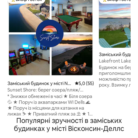
Топ вибір гостей
Топ вибір гостей
Заміський будинок
rrimac
Lakefront Lake Wi
дивовижним кра
Будинок на березі
приголомшливим
можливістю приго
Заміський будинок у місті Ne
Середня оцінка: 5,0 з 5, відгу
5,0 (55)
року. Взимку лов
w Lisbon
Sunset Shore: берег озера/пляж/
влітку – з причал
аркада/джакузі/масаж
* Знижки обмежені в часі ★ Біля озера
гірськолижних ку
💦 ★ Поруч із аквапарками WI Dells 🌊
Маунтен і Девілс 
★ Поруч із місцями для катання на
Державного парку
лижах ⛷ ★ Приватний пляж за ⛱️ ★ 10
Оновлене помеш
Популярні зручності в заміських
кроків до пляжу ★ Гараж: опалення/
3 спальнями/2,5 
охолодження Стіл ★ для басейну 🎱
спальним лофтом
будинках у місті Вісконсин-Деллс
Darts 🎯 🎮 Arcade 75-дюймовий
зручностями та в
телевізор Кількість ★ місць: 16 🛏 ★ 2
плануванням, що 