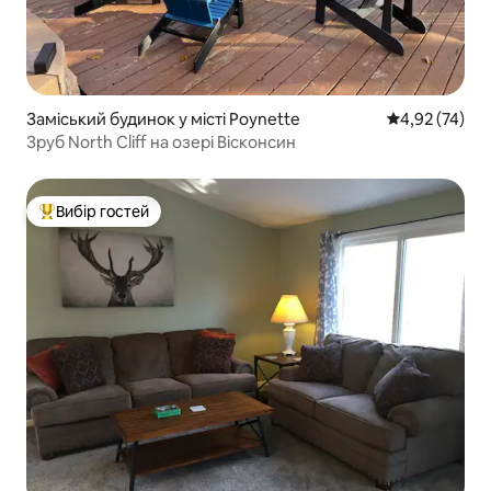
Заміський будинок у місті Poynette
Середня оцінк
4,92 (74)
Зруб North Cliff на озері Вісконсин
Вибір гостей
Топ вибір гостей