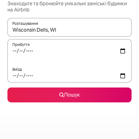
Знаходьте та бронюйте унікальні заміські будинки
на Airbnb
Розташування
Отримавши результати пошуку, використовуйте для навігації с
Прибуття
Виїзд
Пошук