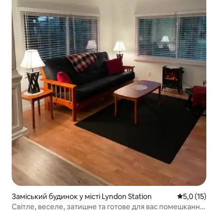
Заміський будинок у місті Lyndon Station
Середня оцін
5,0 (15)
Світле, веселе, затишне та готове для вас помешкання
біля WI Dells!