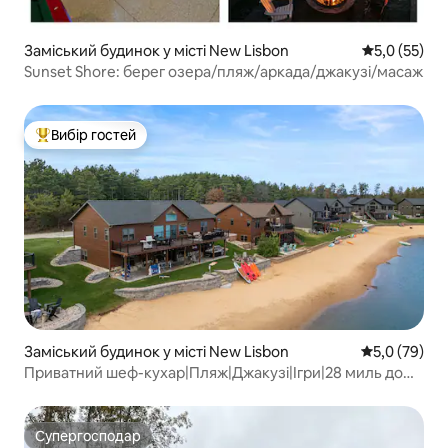
Заміський будинок у місті New Lisbon
Середня оцін
5,0 (55)
Sunset Shore: берег озера/пляж/аркада/джакузі/масаж
Вибір гостей
Топ вибір гостей
Заміський будинок у місті New Lisbon
Середня оцін
5,0 (79)
Приватний шеф-кухар|Пляж|Джакузі|Ігри|28 миль до
Деллс
Супергосподар
Супергосподар