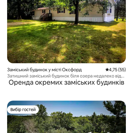
Заміський будинок у місті Оксфорд
Середня оцінк
4,75 (55)
Затишний заміський будинок біля озера недалеко від
Оренда окремих заміських будинків
Вісконсин-Деллс
Вибір гостей
Вибір гостей