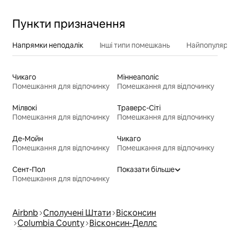
Пункти призначення
Напрямки неподалік
Інші типи помешкань
Найпопулярн
Чикаго
Міннеаполіс
Помешкання для відпочинку
Помешкання для відпочинку
Мілвокі
Траверс-Сіті
Помешкання для відпочинку
Помешкання для відпочинку
Де-Мойн
Чикаго
Помешкання для відпочинку
Помешкання для відпочинку
Сент-Пол
Показати більше
Помешкання для відпочинку
Airbnb
Сполучені Штати
Вісконсин
Columbia County
Вісконсин-Деллс