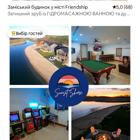
Заміський будинок у місті Friendship
Середня оцін
5,0 (68)
Затишний зруб із ГІДРОМАСАЖНОЮ ВАННОЮ та дуже
широким двоспальним ліжком•Туристичні
стежки•Озера•Гольф
Вибір гостей
Топ вибір гостей