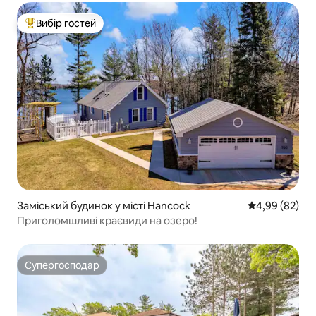
Вибір гостей
Топ вибір гостей
Заміський будинок у місті Hancock
Середня оцінка
4,99 (82)
Приголомшливі краєвиди на озеро!
Супергосподар
Супергосподар