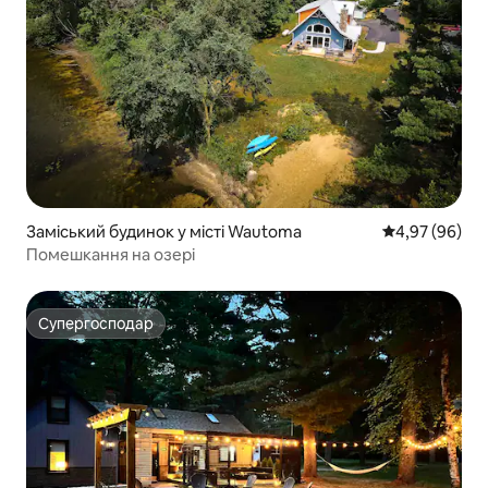
Заміський будинок у місті Wautoma
Середня оцінка
4,97 (96)
Помешкання на озері
Супергосподар
Супергосподар