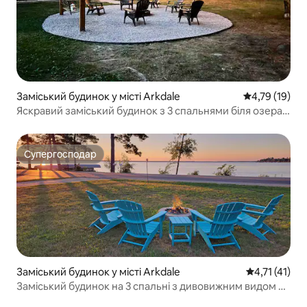
Заміський будинок у місті Arkdale
Середня оцінк
4,79 (19)
Яскравий заміський будинок з 3 спальнями біля озера
Петенвелл
Супергосподар
Супергосподар
Заміський будинок у місті Arkdale
Середня оцінк
4,71 (41)
Заміський будинок на 3 спальні з дивовижним видом на
озеро