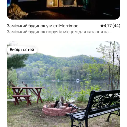
Заміський будинок у місті Merrimac
Середня оцінк
4,77 (44)
Заміський будинок поруч із місцем для катання на
лижах/ігор у гольф/походів
Вибір гостей
Вибір гостей