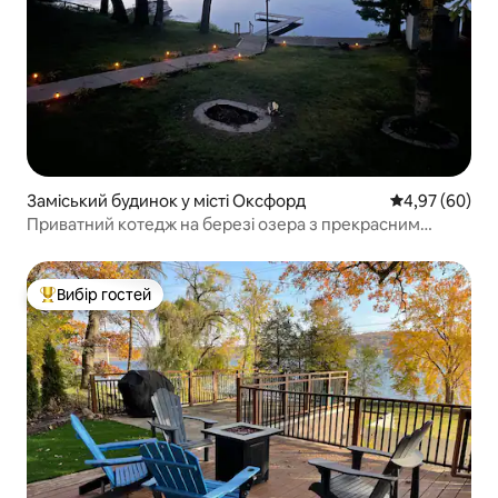
Заміський будинок у місті Оксфорд
Середня оцінка
4,97 (60)
Приватний котедж на березі озера з прекрасним
краєвидом!
Вибір гостей
Топ вибір гостей