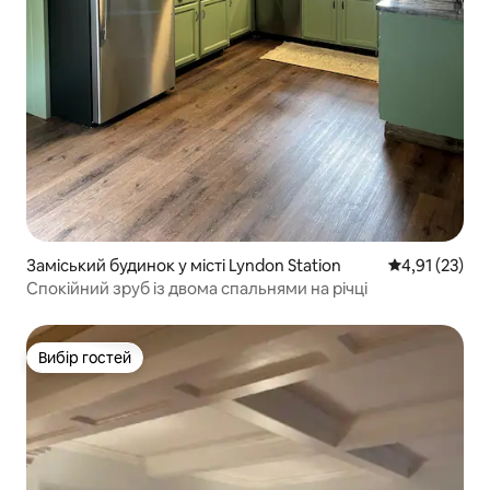
Заміський будинок у місті Lyndon Station
Середня оцінк
4,91 (23)
Спокійний зруб із двома спальнями на річці
Вибір гостей
Вибір гостей