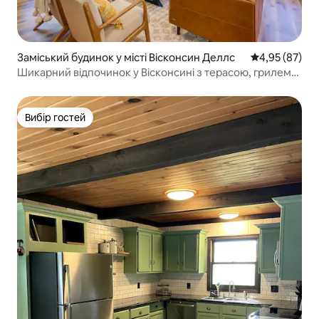
Заміський будинок у місті Вісконсин Деллс
Середня оцінк
4,95 (87)
Шикарний відпочинок у Вісконсині з терасою, грилем
та місцем для багаття!
Вибір гостей
Вибір гостей