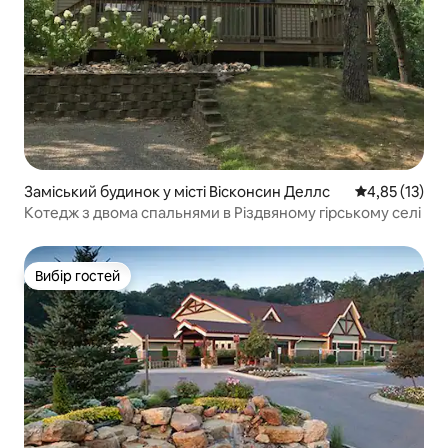
Заміський будинок у місті Вісконсин Деллс
Середня оцінк
4,85 (13)
Котедж з двома спальнями в Різдвяному гірському селі
Вибір гостей
Вибір гостей