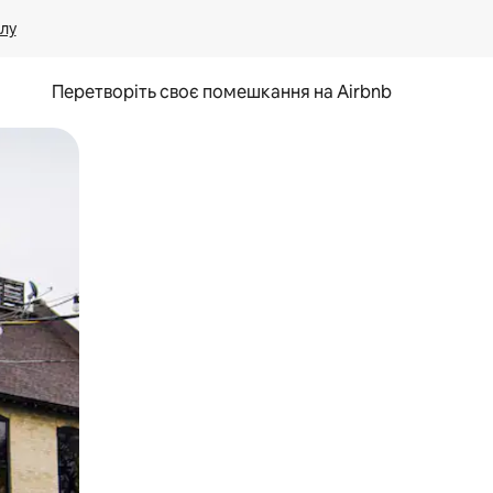
лу
Перетворіть своє помешкання на Airbnb
и дотику та гортання.