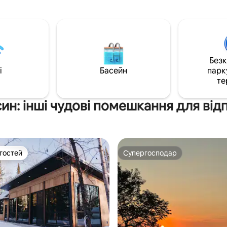
ими сходами, великою
бочковою сауною, вогнищем,
 вікон, підлогою з волоського
грилем, ставком з каное та к
а обробкою, дубовими балками
Вулф-Крік із приватним криш
чистим місцем для купання! Або
ий і відкритий, двері
просто відпочиньте на хребті,
ться на задню палубу для
спостерігаючи за птахами та
Без
ідкритому повітрі. Красивий
природою. Трохи більше годи
i
Басейн
парк
нок з видом на луки та ліс.
від Міст-близнюків на вас чек
те
романтичне та незабутнє
перебування!
син: інші чудові помешкання для від
 гостей
Супергосподар
р гостей
Супергосподар