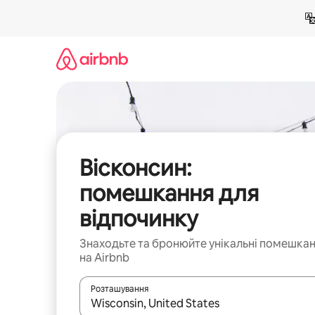
Перейти
до
вмісту
Вісконсин:
помешкання для
відпочинку
Знаходьте та бронюйте унікальні помешка
на Airbnb
Розташування
Отримавши результати пошуку, використовуйте дл