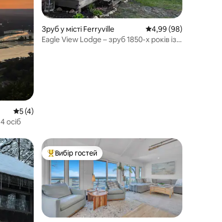
Зруб у місті Ferryville
Середня оцінка: 4,99 з
4,99 (98)
Eagle View Lodge – зруб 1850-х років із
гідромасажною ванною
Середня оцінка: 5 з 5, відгуки: 4
5 (4)
4 осіб
Вибір гостей
Топ вибір гостей