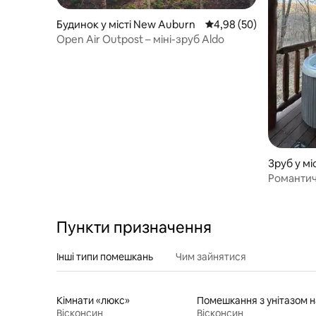
Будинок у місті New Auburn
Середня оцінка: 4,98 з
4,98 (50)
Open Air Outpost – міні-зруб Aldo
Зруб у мі
Романтич
Пункти призначення
Інші типи помешкань
Чим зайнятися
Кімнати «люкс»
Вісконсин
Вісконсин