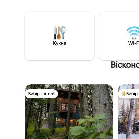
сучасними зручностями. Уявіть, що ви
спіральн
перебуваєте в дерев'яній хатині в лісі,
кількістю
щоб відпочити й відновити сили,
горіха т
прокидаючись під цвіріння птахів, наче
та сосновими кухонними поверхнями.
в будиночку на дереві! 3 милі до озера
Душ велик
Мічиган і центру міста. Якщо ми будемо
відчиняю
вдома, безкоштовний чай!
душу на в
Приїжджайте й отримайте спогади на
Кухня
Wi-F
критий га
все життя в найкраще збереженому
секреті Расіна. Жодних бронювань від
місцевих мешканців.
Віскон
Вибір гостей
Вибір
Вибір гостей
Топ вибі