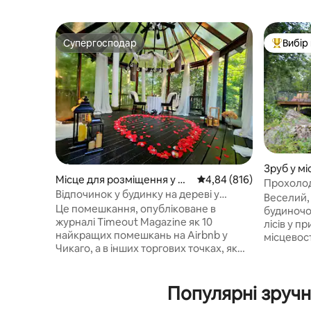
Супергосподар
Вибір
Супергосподар
Топ вибі
Зруб у мі
Місце для розміщення у мі
Середня оцінка: 4,84 з 
4,84 (816)
Прохолод
сті Racine
Відпочинок у будинку на дереві у
зруб на т
Веселий,
Вісконсині!
Це помешкання, опубліковане в
будиночок
журналі Timeout Magazine як 10
лісів у п
найкращих помешкань на Airbnb у
місцевос
Чикаго, а в інших торгових точках, як
площею 9
найромантичніші та п 'ять найкращих
каменю т
помешкань Airbnb у Вісконсині, має
концепці
захоплюючі враження на природі з
Популярні зручн
каміном н
видом на струмок і ліс з усіма
відкритим