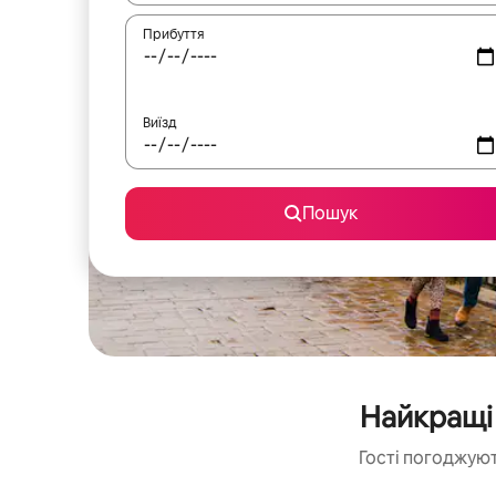
Прибуття
Виїзд
Пошук
Найкращі 
Гості погоджуют