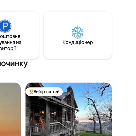
природну красу з висококласним
 газовим
комфортом. Прокиньтеся під спів
аяком або
птахів, випийте кави в приватному
талево
патіо та відпочиньте в затишному та
вишуканому помешканні. Незалежно
від того, чи ви шукаєте романтичний
 дикою
коштовне
відпочинок, тихий відпочинок або базу
ни їзди
ування на
Кондиціонер
для пригод у Деллсі, цей спокійний
ає
риторії
лісовий прихисток пропонує ідеальний
баланс приватності та близькості
починку
Вибір гостей
Топ вибір гостей