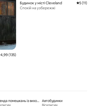
Будинок у місті Cleveland
Середня оцінка: 5 
5 (11)
Спокій на узбережжі
ередня оцінка: 4,99 з 5, відгуки: 135
4,99 (135)
Оренда помешкань із виходом до пляжу
Автобудинки
сконсин
Вісконсин