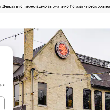
Деякий вміст перекладено автоматично. 
Показати мовою оригіна
ння
я навігації сторінкою клавіші зі стрілками вгору та вниз або жест