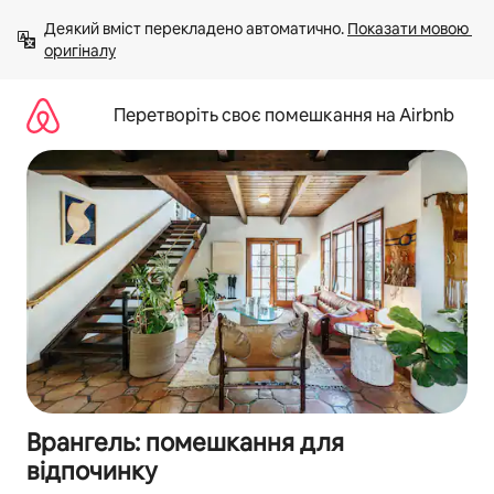
Перейти
Деякий вміст перекладено автоматично. 
Показати мовою 
до
оригіналу
вмісту
Перетворіть своє помешкання на Airbnb
Врангель: помешкання для
відпочинку