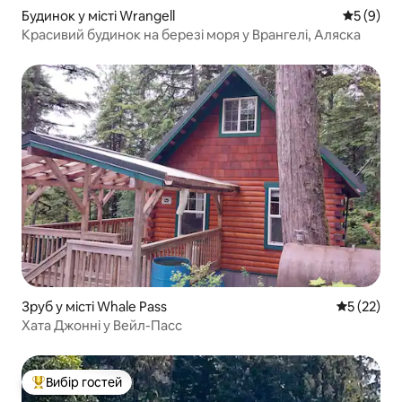
Будинок у місті Wrangell
Середня о
5 (9)
Красивий будинок на березі моря у Врангелі, Аляска
Зруб у місті Whale Pass
Середня оц
5 (22)
Хата Джонні у Вейл-Пасс
Вибір гостей
Топ вибір гостей