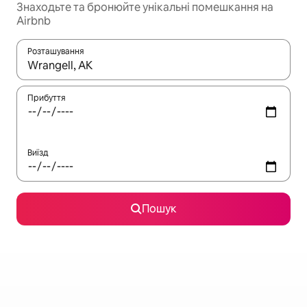
Знаходьте та бронюйте унікальні помешкання на
Airbnb
Розташування
Отримавши результати пошуку, використовуйте для навігації с
Прибуття
Виїзд
Пошук