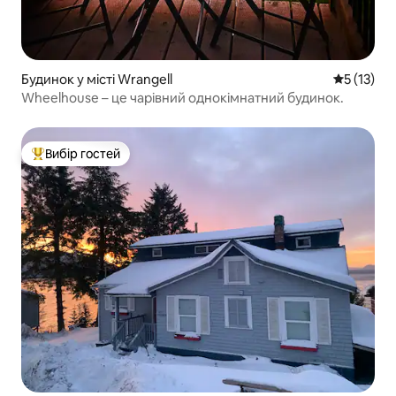
Будинок у місті Wrangell
Середня оц
5 (13)
Wheelhouse – це чарівний однокімнатний будинок.
Вибір гостей
Топ вибір гостей