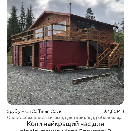
Зруб у місті Coffman Cove
Середня оцінк
4,85 (41)
Спостереження за китами, дика природа, риболовля,
Коли найкращий час для
полювання та похід!