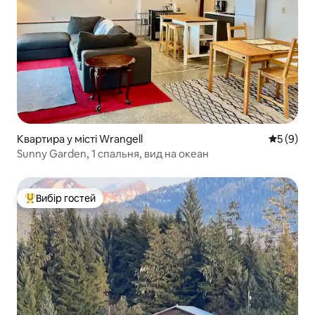
Квартира у місті Wrangell
Середня о
5 (9)
Sunny Garden, 1 спальня, вид на океан
Вибір гостей
Топ вибір гостей