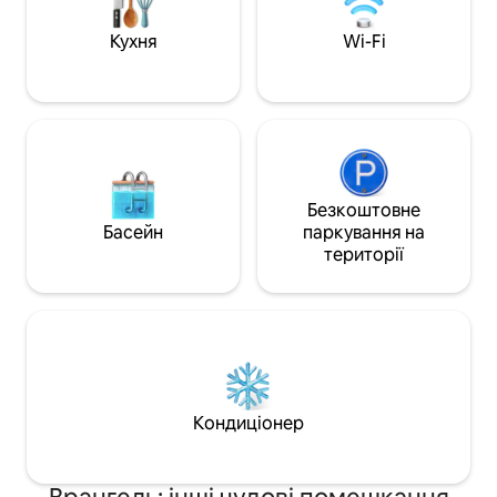
або ознайомленн
рідною культурою,
Кухня
Wi-Fi
- привітний прих
пригоди на Алясц
Безкоштовне
Басейн
паркування на
території
Кондиціонер