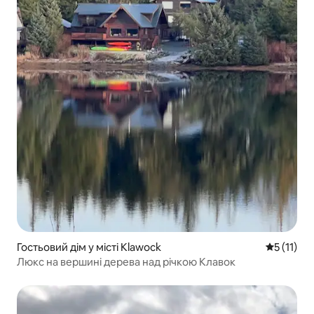
Гостьовий дім у місті Klawock
Середня оц
5 (11)
Люкс на вершині дерева над річкою Клавок