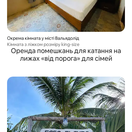
Окрема кімната у місті Вальядолід
Кімната з ліжком розміру king-size
Оренда помешкань для катання на
лижах «від порога» для сімей