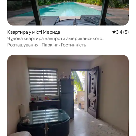
Квартира у місті Мерида
Середня оці
3,4 (5)
Чудова квартира навпроти американського
консульства
Розташування
·
Паркінг
·
Гостинність