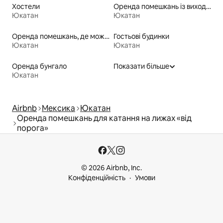
Хостели
Оренда помешкань із виходом до пляжу
Юкатан
Юкатан
Оренда помешкань, де можна перебувати з домашніми тваринами
Гостьові будинки
Юкатан
Юкатан
Оренда бунгало
Показати більше
Юкатан
Airbnb
Мексика
Юкатан
Оренда помешкань для катання на лижах «від
порога»
© 2026 Airbnb, Inc.
Конфіденційність
Умови