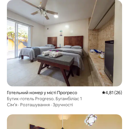
Готельний номер у місті Прогресо
Середня оцінк
4,81 (26)
Бутик-готель Progreso. Бугамбіліас 1
Сім’я
·
Розташування
·
Зручності