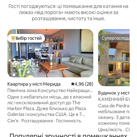
Гості погоджуються: ці помешкання для катання на
лижах «від порога» мають високі оцінки за
розташування, чистоту та інше.
Вибір гостей
Супергосподар
Топ вибір гостей
Супергосподар
Квартира у місті Мерида
Середня оцінка: 4,96 з 5, відгу
4,96 (28)
Північна зона Консульство Найкращий
Будинок у місті П
район Мериди
Одне з небагатьох місць, де є власний
КАМЕННИЙ БУД
ліс і ексклюзивний доступ до The
Casa de Piedra - 
Harbor Plaza. Дуже близько до Plaza
мебльоване поме
Galerías і консульства США. Це в 7
океану. З деталя
хвилинах ходьби. 🌊 Пуерто-Прогресо
Сім’я
·
Розташування
·
Гостинність
кожному помешканні. Вона ма
за 15 хвилин... Квартира в Торре-
розташування в 20
Ціна/якість
·
Сім’я
Осеана, розташована на Пасео-
Популярні зручності в помешканнях
Меріди та оточена 