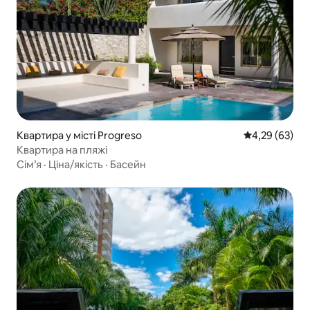
Квартира у місті Progreso
Середня оцінк
4,29 (63)
Квартира на пляжі
Сім’я
·
Ціна/якість
·
Басейн