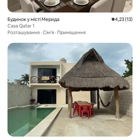
Будинок у місті Мерида
Середня оцінк
4,23 (13)
Casa Qatar 1
Розташування
·
Сім’я
·
Приміщення