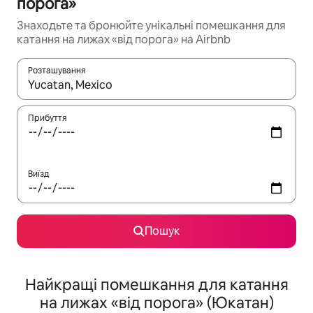
порога»
Знаходьте та бронюйте унікальні помешкання для
катання на лижах «від порога» на Airbnb
Розташування
Отримавши результати пошуку, використовуйте для навігації с
Прибуття
Виїзд
Пошук
Найкращі помешкання для катання
на лижах «від порога» (Юкатан)