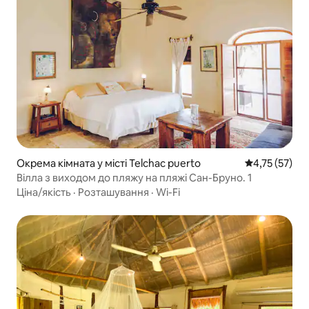
Окрема кімната у місті Telchac puerto
Середня оцінк
4,75 (57)
Вілла з виходом до пляжу на пляжі Сан-Бруно. 1
Ціна/якість
·
Розташування
·
Wi-Fi