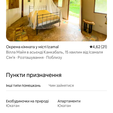
Окрема кімната у місті Izamal
Середня оцінк
4,62 (21)
Вілла Майя в асьєнді Канкабаль, 15 хвилин від Ісамаля
Сім’я
·
Розташування
·
Поблизу
Пункти призначення
Інші типи помешкань
Чим зайнятися
Екобудиночки на природі
Апартаменти
Юкатан
Юкатан