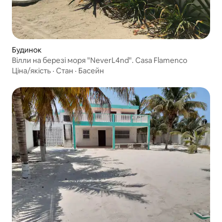
Будинок
Вілли на березі моря "NeverL4nd". Casa Flamenco
Ціна/якість
·
Стан
·
Басейн