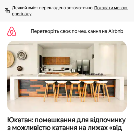
Перейти
Деякий вміст перекладено автоматично. 
Показати мовою 
до
оригіналу
вмісту
Перетворіть своє помешкання на Airbnb
Юкатан: помешкання для відпочинку
з можливістю катання на лижах «від