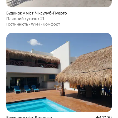
Будинок у місті Чіксулуб-Пуерто
Пляжний куточок 21
Гостинність
·
Wi-Fi
·
Комфорт
Будинок у місті Progreso
Середня оцін
4,17 (6)