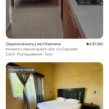
Окрема кімната у місті Кампече
Середня оцінк
4,91 (56)
Кімната з ліжком queen-size «La Cascada»
Сім’я
·
Розташування
·
Тихо
Супергосподар
Супергосподар