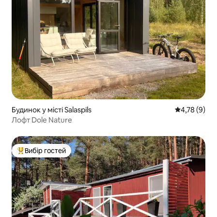
Будинок у місті Salaspils
Середня оцін
4,78 (9)
Лофт Dole Nature
Вибір гостей
Топ вибір гостей