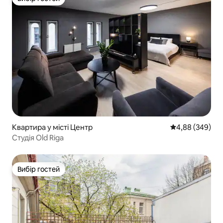
Вибір гостей
Квартира у місті Центр
Середня оцінка:
4,88 (349)
Студія Old Riga
Вибір гостей
Вибір гостей