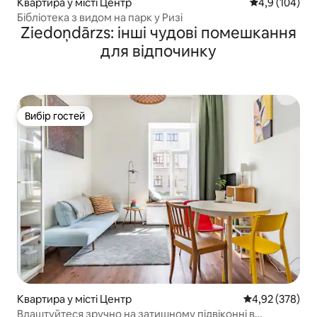
Квартира у місті Центр
Середня оцінк
4,9 (104)
Бібліотека з видом на парк у Ризі
Ziedoņdārzs: інші чудові помешкання
для відпочинку
Вибір гостей
Вибір гостей
Квартира у місті Центр
Середня оцінка:
4,92 (378)
Влаштуйтеся зручно на затишному підвіконні в