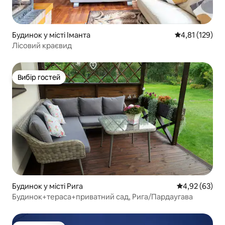
Будинок у місті Іманта
Середня оцінка
4,81 (129)
Лісовий краєвид
Вибір гостей
Вибір гостей
Будинок у місті Рига
Середня оцінк
4,92 (63)
Будинок+тераса+приватний сад, Рига/Пардаугава