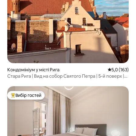
Кондомініум у місті Рига
Середня оцінк
5,0 (163)
Стара Рига | Вид на собор Святого Петра | 5-й поверх |
Ліфт
Вибір гостей
Топ вибір гостей