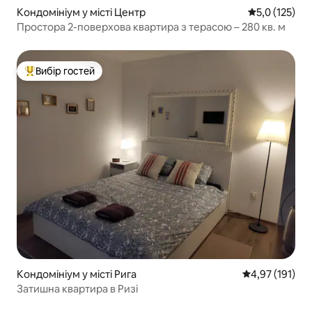
Кондомініум у місті Центр
Середня оцінк
5,0 (125)
Простора 2-поверхова квартира з терасою – 280 кв. м
Вибір гостей
Топ вибір гостей
Кондомініум у місті Рига
Середня оцінка
4,97 (191)
Затишна квартира в Ризі