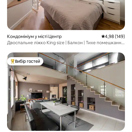
Кондомініум у місті Центр
Середня оцінка:
4,98 (149)
Двоспальне ліжко King size | Балкон | Тихе помешкання
| Швидкий Wi-Fi!
Вибір гостей
Топ вибір гостей