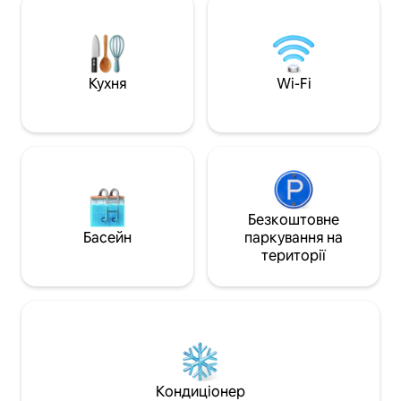
розташування в це
які шукають незабутнє перебування.
всього за 15 хвил
Відкрийте для себе історичні пам 'ятки
міста та Централ
міста, кафе та жваві ринки, до яких
Продуктовий маг
легко дістатися. Відчуйте чарівність
розташований всь
Риги, не виходячи з нашого затишного
Кухня
Wi-Fi
ходьби.
помешкання
Безкоштовне
Басейн
паркування на
території
Кондиціонер