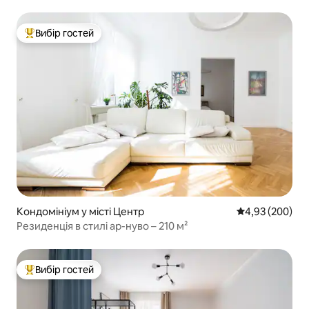
Вибір гостей
Топ вибір гостей
Кондомініум у місті Центр
Середня оцінка:
4,93 (200)
Резиденція в стилі ар-нуво – 210 м²
Вибір гостей
Топ вибір гостей