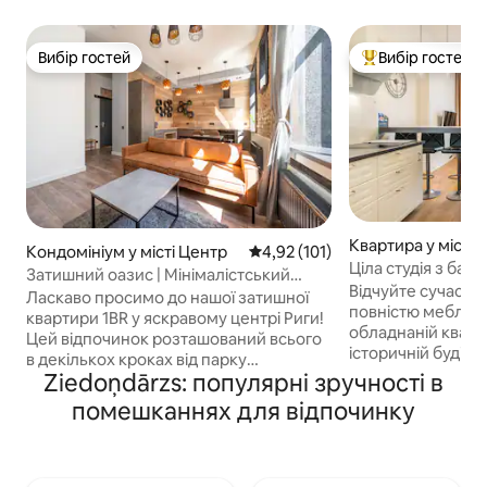
Вибір гостей
Вибір гостей
Вибір гостей
Топ вибір гостей
Квартира у місті 
Кондомініум у місті Центр
Середня оцінка: 4,92 з 5, відгук
4,92 (101)
Ціла студія з бал
Затишний оазис | Мінімалістський
4 особи
Відчуйте сучасни
дизайн | Найкраще розташування!
Ласкаво просимо до нашої затишної
повністю мебльов
квартири 1BR у яскравому центрі Риги!
обладнаній кварт
Цей відпочинок розташований всього
історичній будівлі
в декількох кроках від парку
спроектованій ві
Ziedoņdārzs: популярні зручності в
Ziedondarzs і пропонує ідеальний
архітектором Ей
баланс зручності та спокою. Завдяки
помешканнях для відпочинку
1909 році. Нещод
зручній спальні, добре обладнаній
квартира пропон
вітальні та повністю обладнаній кухні
вид на місто з віт
це помешкання ідеально підходить
на внутрішній двір зі с
для пар або одиночних мандрівників,