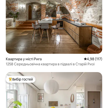
Квартира у місті Рига
Середня оцінка
4,98 (117)
1258 Середньовічна квартира в підвалі в Старій Ризі
Вибір гостей
Топ вибір гостей