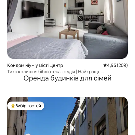
Кондомініум у місті Центр
Середня оцінка:
4,95 (209)
Тиха колишня бібліотека-студія | Найкраще
Оренда будинків для сімей
розташування в Ризі
Вибір гостей
Топ вибір гостей