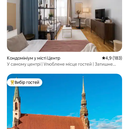
Кондомініум у місті Центр
Середня оцінк
4,9 (183)
У самому центрі | Улюблене місце гостей | Затишне
притулок!
Вибір гостей
Топ вибір гостей