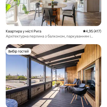
Квартира у місті Рига
Середня оцінка
4,95 (417)
Архітектурна перлина з балконом, паркуванням і
Netflix
Вибір гостей
Вибір гостей