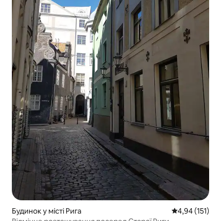
Будинок у місті Рига
Середня оцінка
4,94 (151)