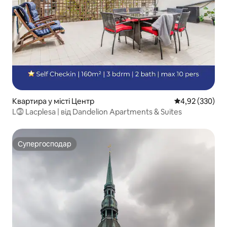
Квартира у місті Центр
Середня оцінка:
4,92 (330)
L⓷ Lacplesa | від Dandelion Apartments & Suites
Супергосподар
Супергосподар