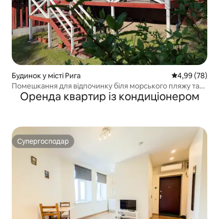
Будинок у місті Рига
Середня оцінка
4,99 (78)
Помешкання для відпочинку біля морського пляжу та
Оренда квартир із кондиціонером
соснового лісу
Супергосподар
Супергосподар