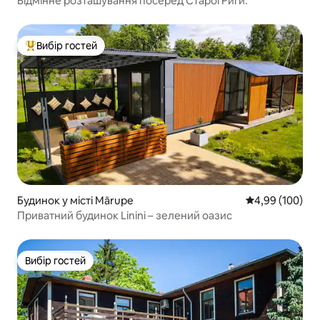
Відмінне розташування посеред Старої Риги.
Вибір гостей
Топ вибір гостей
Будинок у місті Mārupe
Середня оцінка:
4,99 (100)
Приватний будинок Linini – зелений оазис
Вибір гостей
Вибір гостей