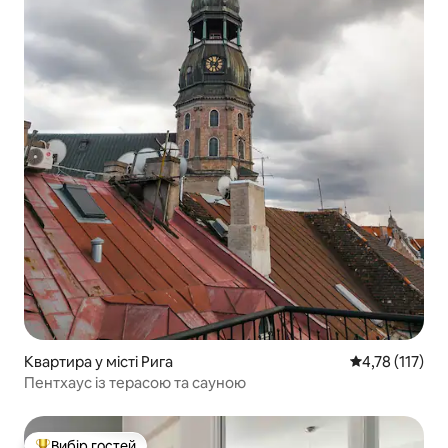
Квартира у місті Рига
Середня оцінка
4,78 (117)
Пентхаус із терасою та сауною
Вибір гостей