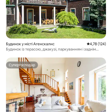
Будинок у місті Агенскалнс
Середня оцінка
4,78 (124)
Будинок із терасою, джакузі, паркуванням і заднім
двором
Супергосподар
Супергосподар