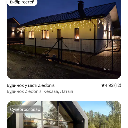
Вибір гостей
Вибір гостей
Будинок у місті Ziedonis
Середня оцінк
4,92 (12)
Будинок Ziedonis, Кекава, Латвія
Супергосподар
Супергосподар