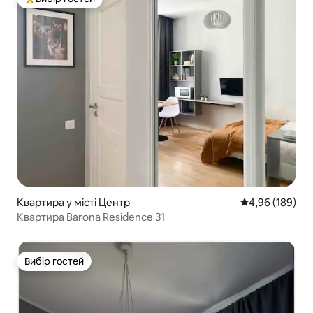
Топ вибір гостей
Квартира у місті Центр
Середня оцінка:
4,96 (189)
Квартира Barona Residence 31
Вибір гостей
Вибір гостей