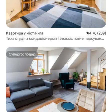
Квартира у місті Рига
Середня оцінка
4,76 (259)
Тиха студія з кондиціонером | Безкоштовне паркування
| Швидкий Wi-Fi
Супергосподар
Супергосподар