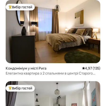
Вибір гостей
Топ вибір гостей
Кондомініум у місті Рига
Середня оцінка
4,97 (135)
Елегантна квартира з 2 спальнями в центрі Старого
міста
Вибір гостей
Топ вибір гостей