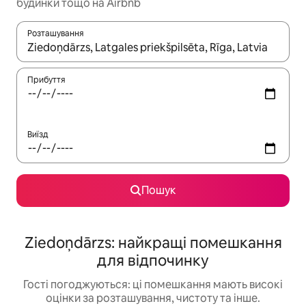
будинки тощо на Airbnb
Розташування
Отримавши результати пошуку, використовуйте для навігації с
Прибуття
Виїзд
Пошук
Ziedoņdārzs: найкращі помешкання
для відпочинку
Гості погоджуються: ці помешкання мають високі
оцінки за розташування, чистоту та інше.