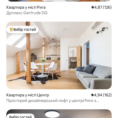
Квартира у місті Рига
Середня оцінка
4,87 (126)
Дуплекс Gertrude DG
Вибір гостей
Топ вибір гостей
Квартира у місті Центр
Середня оцінка
4,94 (162)
Просторий дизайнерський лофт у центрі Риги з
кондиціонером
Вибір гостей