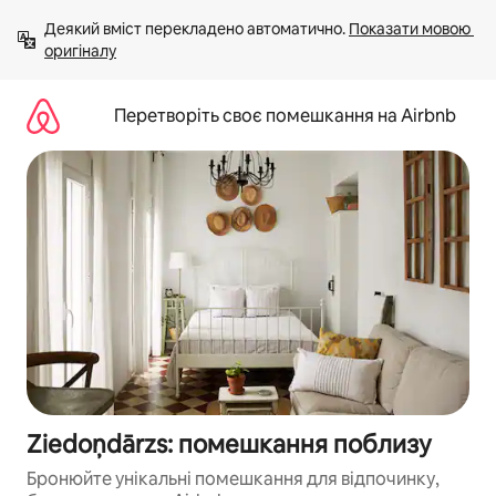
Перейти
Деякий вміст перекладено автоматично. 
Показати мовою 
до
оригіналу
вмісту
Перетворіть своє помешкання на Airbnb
Ziedoņdārzs: помешкання поблизу
Бронюйте унікальні помешкання для відпочинку,