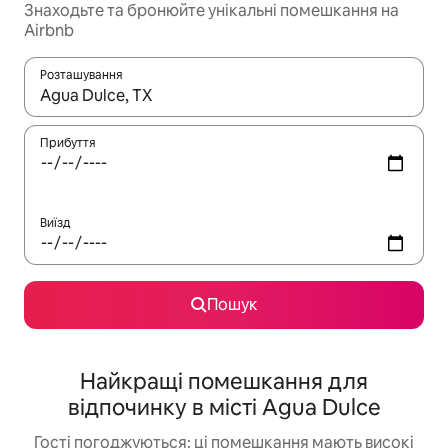
Знаходьте та бронюйте унікальні помешкання на
Airbnb
Розташування
Отримавши результати пошуку, використовуйте для навігації с
Прибуття
Виїзд
Пошук
Найкращі помешкання для
відпочинку в місті Agua Dulce
Гості погоджуються: ці помешкання мають високі