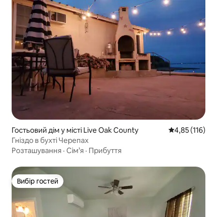
Гостьовий дім у місті Live Oak County
Середня оцінка
4,85 (116)
Гніздо в бухті Черепах
Розташування
·
Сім’я
·
Прибуття
Вибір гостей
Вибір гостей