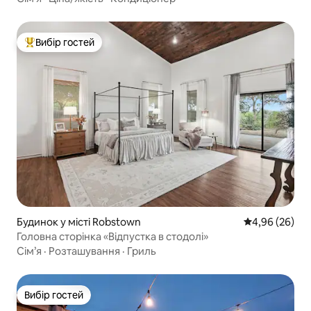
Вибір гостей
Топ вибір гостей
Будинок у місті Robstown
Середня оцінка
4,96 (26)
Головна сторінка «Відпустка в стодолі»
Сім’я
·
Розташування
·
Гриль
Вибір гостей
Вибір гостей