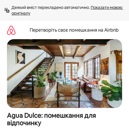
Перейти
Деякий вміст перекладено автоматично. 
Показати мовою 
до
оригіналу
вмісту
Перетворіть своє помешкання на Airbnb
Agua Dulce: помешкання для
відпочинку