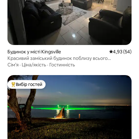
Будинок у місті Kingsville
Середня оцінк
4,93 (54)
Красивий заміський будинок поблизу всього
необхідного.
Сім’я
·
Ціна/якість
·
Гостинність
Вибір гостей
Топ вибір гостей