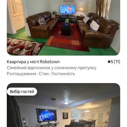
Квартира у місті Robstown
Середня оц
5 (11)
Сімейний відпочинок у сонячному притулку
Розташування
·
Стан
·
Гостинність
Вибір гостей
Вибір гостей