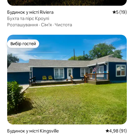
Будинок у місті Riviera
Середня оц
5 (19)
Бухта та пірс Кроулі
Розташування
·
Сім’я
·
Чистота
Вибір гостей
Вибір гостей
Будинок у місті Kingsville
Середня оцінк
4,98 (91)