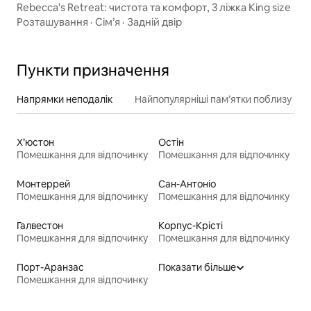
Rebecca's Retreat: чистота та комфорт, 3 ліжка King size
Розташування
·
Сім’я
·
Задній двір
Пункти призначення
Напрямки неподалік
Найпопулярніші пам’ятки поблизу
Х’юстон
Остін
Помешкання для відпочинку
Помешкання для відпочинку
Монтеррей
Сан-Антоніо
Помешкання для відпочинку
Помешкання для відпочинку
Галвестон
Корпус-Крісті
Помешкання для відпочинку
Помешкання для відпочинку
Порт-Аранзас
Показати більше
Помешкання для відпочинку