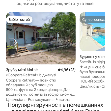
оцінки за розташування, чистоту та інше.
Вибір гостей
Супергосподар
Вибір гостей
Супергосподар
Будинок у місті К
Басейн із підігрі
ванна | 16 місць |
★ «Це місце бул
Зруб у місті Mathis
Середня оцінка: 4,96 з 5, відгу
4,96 (23)
було буквально 
«Coopers Retreat» із джакузі.
нашої подорожі». 4100кв. футів/
Coopers Retreat — повністю
НОВИЙ особняк з
обладнаний зруб площею
більярдним стол
Ціна/якість
·
Сім’я
800 кв. футів на 2 кондиціонери. Для
неподалік! ☞ Насолоджуйтеся
додаткових гостей із автофургоном є
абсолютно новим
підключення до автофургону на 50 А з
Ціна/якість
·
Розташування
·
Чистота
гідромасажною ванною! 
водою/каналізацією. Поруч із озером
Популярні зручності в помешканнях
кухнею на відкрит
Корпус-Крісті та зручно поруч із I37,
барбекю + їдальня ☞ Повніс