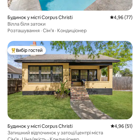
Будинок у місті Corpus Christi
Середня оцінк
4,96 (77)
Вілла біля затоки
Розташування
·
Сім’я
·
Кондиціонер
Вибір гостей
Топ вибір гостей
Будинок у місті Corpus Christi
Середня оцінк
4,96 (51)
Затишний відпочинок у затоці/центрі міста
Сім’я
·
Ціна/якість
·
Кондиціонер