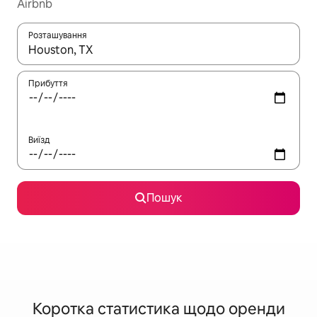
Airbnb
Розташування
Отримавши результати пошуку, використовуйте для навігації с
Прибуття
Виїзд
Пошук
Коротка статистика щодо оренди