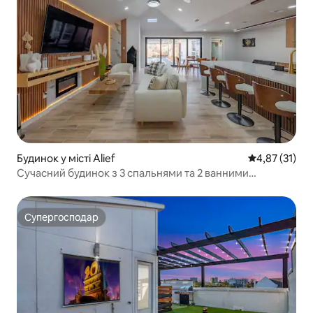
Будинок у місті Alief
Середня оцінк
4,87 (31)
Сучасний будинок з 3 спальнями та 2 ванними
кімнатами | 10 місць | Х'юстон
Супергосподар
Супергосподар