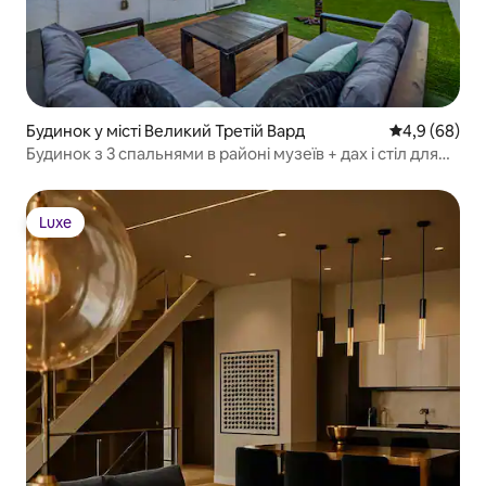
Будинок у місті Великий Третій Вард
Середня оцін
4,9 (68)
Будинок з 3 спальнями в районі музеїв + дах і стіл для
пула
Luxe
Luxe