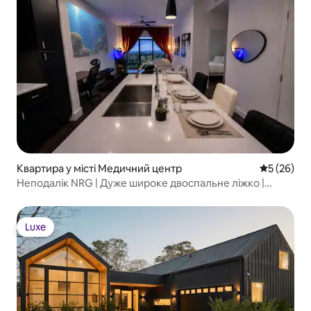
Квартира у місті Медичний центр
Середня оц
5 (26)
Неподалік NRG | Дуже широке двоспальне ліжко |
Апартаменти з проєктором | TMC
Luxe
Luxe