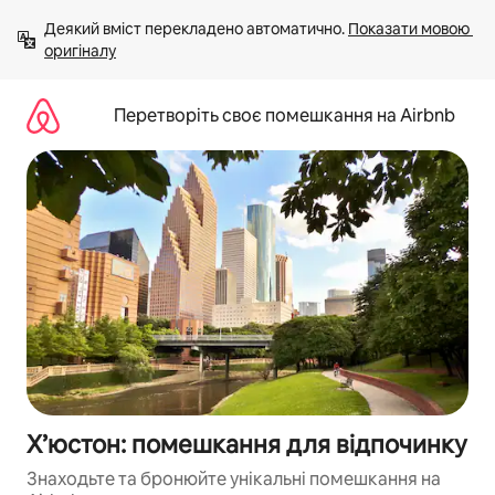
Перейти
Деякий вміст перекладено автоматично. 
Показати мовою 
до
оригіналу
вмісту
Перетворіть своє помешкання на Airbnb
Х’юстон: помешкання для відпочинку
Знаходьте та бронюйте унікальні помешкання на