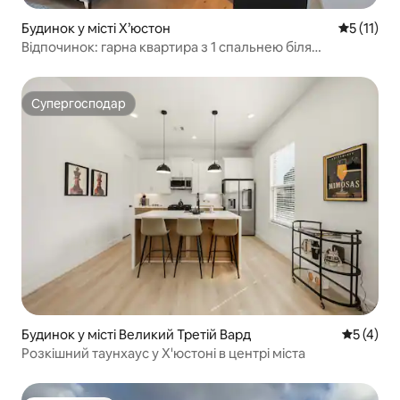
Будинок у місті Х’юстон
Середня оц
5 (11)
Відпочинок: гарна квартира з 1 спальнею біля
медцентру та NRG
Супергосподар
Супергосподар
Будинок у місті Великий Третій Вард
Середня о
5 (4)
Розкішний таунхаус у Х'юстоні в центрі міста