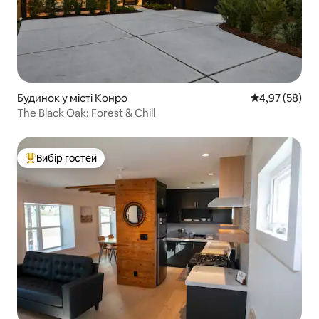
Будинок у місті Конро
Середня оцінк
4,97 (58)
The Black Oak: Forest & Chill
Вибір гостей
Топ вибір гостей