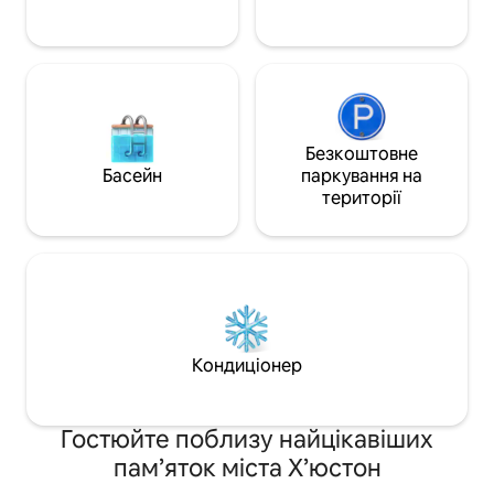
'юстонський зоопарк, парк Германн,
Чудове розташув
Музейний район і стадіон NRG.
аеропорту та най
Ідеально підходить для сімей, бізнес-
магазинів та ринк
мандрівників і невеликих груп, які
тут для роботи, чи
шукають комфорту, розкоші та
почуватиметеся 
зручності. .
Безкоштовне
Басейн
паркування на
території
Кондиціонер
Гостюйте поблизу найцікавіших
пам’яток міста Х’юстон