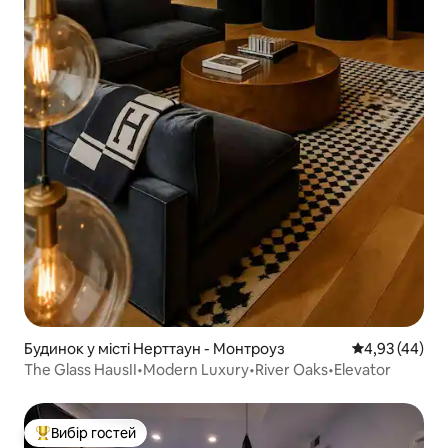
Будинок у місті Нерттаун - Монтроуз
Середня оцінк
4,93 (44)
The Glass HausII•Modern Luxury•River Oaks•Elevator
Вибір гостей
Топ вибір гостей