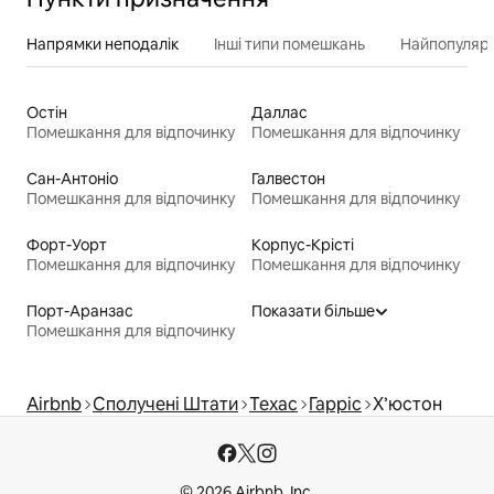
Напрямки неподалік
Інші типи помешкань
Найпопулярн
Остін
Даллас
Помешкання для відпочинку
Помешкання для відпочинку
Сан-Антоніо
Галвестон
Помешкання для відпочинку
Помешкання для відпочинку
Форт-Уорт
Корпус-Крісті
Помешкання для відпочинку
Помешкання для відпочинку
Порт-Аранзас
Показати більше
Помешкання для відпочинку
Airbnb
Сполучені Штати
Техас
Гарріс
Х’юстон
© 2026 Airbnb, Inc.