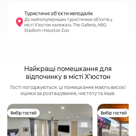
Туристичні об’єкти неподалік
До найпопулярніших туристичних об’єктів у
місті Х’юстон належать The Galleria, NRG
Stadium і Houston Zoo
Найкращі помешкання для
відпочинку в місті Х’юстон
Гості погоджуються: ці помешкання мають високі
оцінки за розташування, чистоту та інше.
Вибір гостей
Вибір гостей
Вибір гостей
Вибір гостей