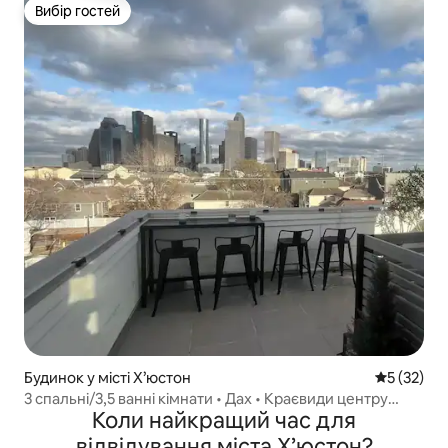
Вибір гостей
Вибір гостей
Будинок у місті Х’юстон
Середня оц
5 (32)
3 спальні/3,5 ванні кімнати • Дах • Краєвиди центру
Коли найкращий час для
Г'юстона
відвідування міста Х’юстон?