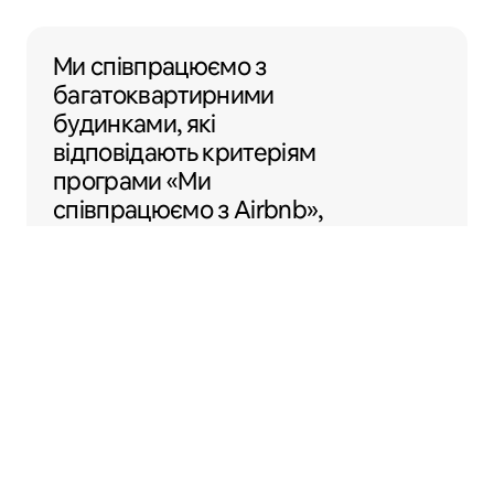
Ми співпрацюємо з багатоквартирними б
Ми співпрацюємо з
багатоквартирними
будинками, які
відповідають критеріям
програми «Ми
співпрацюємо з Airbnb»,
по всій території США,
щоб вам було легше
перетворити своє
помешкання на Airbnb.
Sentral Apartments
Денвер, Колорадо