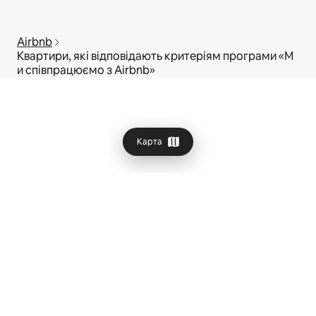
Airbnb
Квартири, які відповідають критеріям програми «М
и співпрацюємо з Airbnb»
Карта
© 2026 Airbnb, Inc.
Конфіденційність
·
Умови