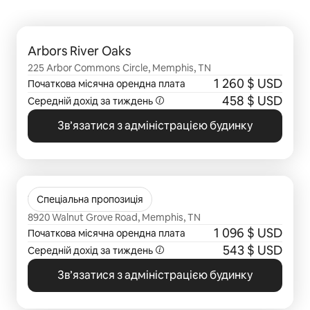
Відображаються 0 з 0
Arbors River Oaks
225 Arbor Commons Circle, Memphis, TN
1 260 $ USD
Початкова місячна орендна плата
458 $ USD
Середній дохід за
тиждень
Зв’язатися з адміністрацією будинку
Відображаються 0 з 0
Walnut Hill
Спеціальна пропозиція
8920 Walnut Grove Road, Memphis, TN
1 096 $ USD
Початкова місячна орендна плата
543 $ USD
Середній дохід за
тиждень
Зв’язатися з адміністрацією будинку