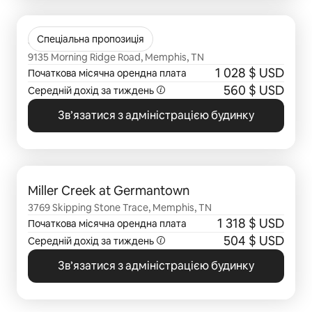
Відображаються 0 з 0
Stonebridge Crossing
Спеціальна пропозиція
9135 Morning Ridge Road, Memphis, TN
1 028 $ USD
Початкова місячна орендна плата
560 $ USD
Середній дохід за
тиждень
Зв’язатися з адміністрацією будинку
Відображаються 0 з 0
Miller Creek at Germantown
3769 Skipping Stone Trace, Memphis, TN
1 318 $ USD
Початкова місячна орендна плата
504 $ USD
Середній дохід за
тиждень
Зв’язатися з адміністрацією будинку