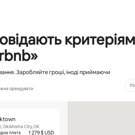
ідповідають критері
rbnb»
ання. Заробляйте гроші, іноді приймаючи
Ро
 можна орендувати
cktown
t, Oklahoma City, OK
1 279 $ USD
ндна плата