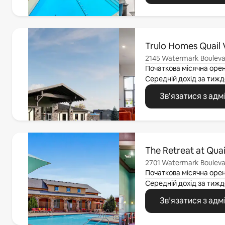
Відображаються 0 з 0
Trulo Homes Quail V
2145 Watermark Bouleva
Початкова місячна оре
Середній дохід за
тижд
Зв’язатися з адм
Відображаються 0 з 0
The Retreat at Quai
2701 Watermark Bouleva
Початкова місячна оре
Середній дохід за
тижд
Зв’язатися з адм