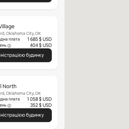
illage
rd, Oklahoma City, OK
1 685 $ USD
ндна плата
404 $ USD
ень
іністрацією будинку
l North
rd, Oklahoma City, OK
1 058 $ USD
ндна плата
352 $ USD
ень
іністрацією будинку