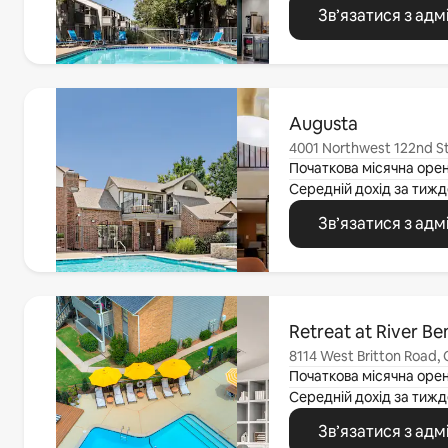
Зв’язатися з адм
Відображаються 0 з 0
Augusta
4001 Northwest 122nd St
Початкова місячна оре
Середній дохід за
тижд
Зв’язатися з адм
Відображаються 0 з 0
Retreat at River Be
8114 West Britton Road,
Початкова місячна оре
Середній дохід за
тижд
Зв’язатися з адм