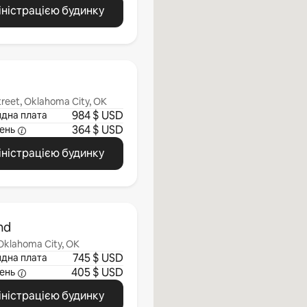
іністрацією будинку
reet, Oklahoma City, OK
984 $ USD
ндна плата
364 $ USD
ень
іністрацією будинку
nd
 Oklahoma City, OK
745 $ USD
ндна плата
405 $ USD
ень
іністрацією будинку