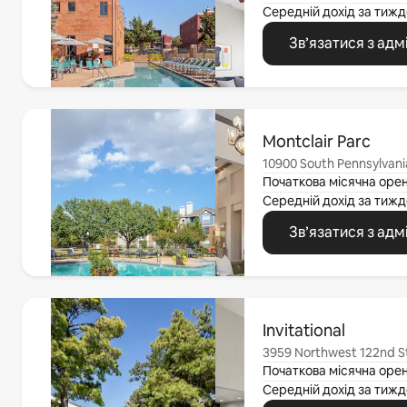
Середній дохід за
тижд
Зв’язатися з адм
Відображаються 0 з 0
Montclair Parc
10900 South Pennsylvani
OK
Початкова місячна оре
Середній дохід за
тижд
Зв’язатися з адм
Відображаються 0 з 0
Invitational
3959 Northwest 122nd St
Початкова місячна оре
Середній дохід за
тижд