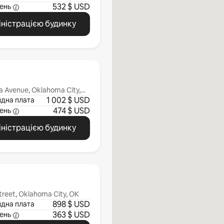
532 $ USD
ень
іністрацією будинку
a Avenue, Oklahoma City,
1 002 $ USD
ндна плата
474 $ USD
ень
іністрацією будинку
reet, Oklahoma City, OK
898 $ USD
ндна плата
363 $ USD
ень