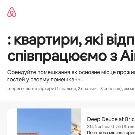
Перейти
до
вмісту
: квартири, які в
співпрацюємо з Ai
Орендуйте помешкання як основне місце прожив
гостей у своєму помешканні.
: перегляньте квартири (1 спальня, 2 спальня і 3 спальня), які
Відображаються 0 з 0
Deep Deuce at Bri
314 Northeast 2nd Stree
Початкова місячна оре