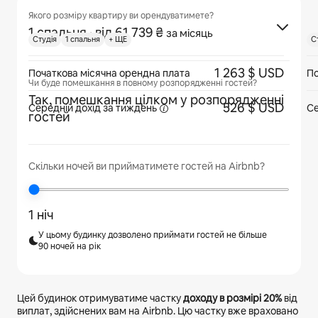
Якого розміру квартиру ви орендуватимете?
1 спальня
· від 61 739 ₴
за місяць
Cтудія
1 спальня
+ ЩЕ
C
1 263 $ USD
Початкова місячна орендна плата
По
Чи буде помешкання в повному розпорядженні гостей?
Так, помешкання цілком у розпорядженні
526 $ USD
Середній дохід
за тиждень
Се
гостей
Скільки ночей ви прийматимете гостей на Airbnb?
1 ніч
У цьому будинку дозволено приймати гостей не більше
90 ночей на рік
Цей будинок отримуватиме частку
доходу в розмірі
20%
від
виплат, здійснених вам на Airbnb. Цю частку вже враховано