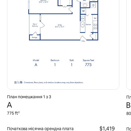
План помешкання 1 з 3
Пл
A
B
775 ft²
80
$1,419
Початкова місячна орендна плата
По