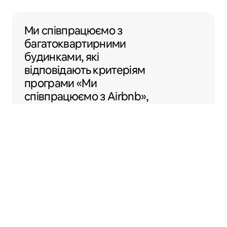
Ми співпрацюємо з багатоквартирними б
Ми співпрацюємо з
багатоквартирними
будинками, які
відповідають критеріям
програми «Ми
співпрацюємо з Airbnb»,
по всій території США,
щоб вам було легше
перетворити своє
помешкання на Airbnb.
Sentral Apartments
Денвер, Колорадо