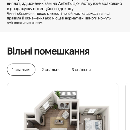
виплат, здійснених вам на Airbnb. Цю частку вже враховано
в розрахунку потенційного доходу.
Чинні обмеження щодо кількості ночей, частка доходу та інші
правила й обмеження або місцеві нормативні вимоги можуть
змінюватися з часом.
Ваш потенційний дохід становить ₴20714 на місяць
Вільні помешкання
1 спальня
2 спальня
3 спальня