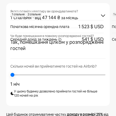
Якого розміру квартиру ви орендуватимете?
1 спальня
2 спальня
1
1 спальня
· від 47 144 ₴
за місяць
1 523 $ USD
Початкова місячна орендна плата
По
Чи буде помешкання в повному розпорядженні гостей?
541 $ USD
Середній дохід
за тиждень
Се
Так, помешкання цілком у розпорядженні
гостей
Скільки ночей ви прийматимете гостей на Airbnb?
1 ніч
У цьому будинку дозволено приймати гостей не більше
120 ночей на рік
Цей будинок отримуватиме частку
доходу в розмірі
25%
від