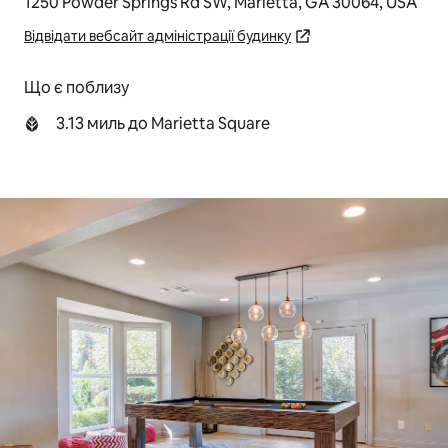
1250 Powder Springs Rd SW, Marietta, GA 30064, USA
Відвідати вебсайт адміністрації будинку
Що є поблизу
3.13 миль до Marietta Square