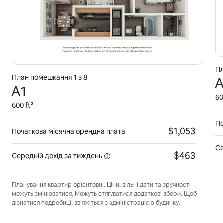
Пл
План помешкання 1 з 8
A
A1
60
600 ft²
По
$1,053
Початкова місячна орендна плата
Се
$463
Середній дохід
за тиждень
Планування квартир орієнтовні. Ціни, вільні дати та зручності
можуть змінюватися. Можуть стягуватися додаткові збори. Щоб
дізнатися подробиці, зв’яжіться з адміністрацією будинку.