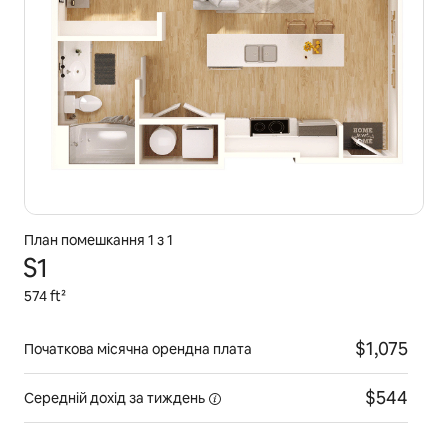
План помешкання 1 з 1
S1
574 ft²
$1,075
Початкова місячна орендна плата
$544
Середній дохід
за тиждень