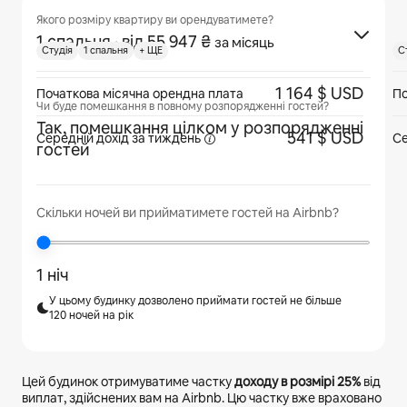
Якого розміру квартиру ви орендуватимете?
1 спальня
· від 55 947 ₴
за місяць
Cтудія
1 спальня
+ ЩЕ
C
1 164 $ USD
Початкова місячна орендна плата
По
Чи буде помешкання в повному розпорядженні гостей?
Так, помешкання цілком у розпорядженні
541 $ USD
Середній дохід
за тиждень
Се
гостей
Скільки ночей ви прийматимете гостей на Airbnb?
1 ніч
У цьому будинку дозволено приймати гостей не більше
120 ночей на рік
Цей будинок отримуватиме частку
доходу в розмірі
25%
від
виплат, здійснених вам на Airbnb. Цю частку вже враховано