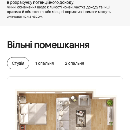
в розрахунку потенційного доходу.
Чинні обмеження щодо кількості ночей, частка доходу та інші
правила й обмеження або місцеві нормативні вимоги можуть
змінюватися з часом.
Ваш потенційний дохід становить ₴24367 на місяць
Вільні помешкання
Cтудія
1 спальня
2 спальня