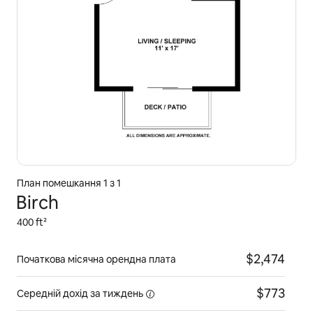
План помешкання 1 з 1
Birch
400 ft²
$2,474
Початкова місячна орендна плата
$773
Середній дохід
за тиждень