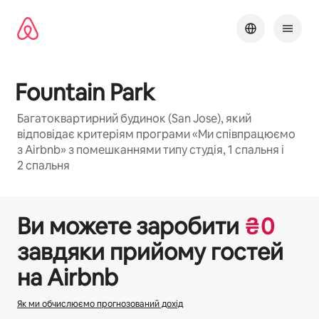
Перейти
до
вмісту
Fountain Park
Багатоквартирний будинок (San Jose), який
відповідає критеріям програми «Ми співпрацюємо
з Airbnb» з помешканнями типу cтудія, 1 спальня і
2 спальня
1 / 22
Відображаються 0 з 0
Ви можете заробити
₴
0
завдяки прийому гостей
на Airbnb
Як ми обчислюємо прогнозований дохід