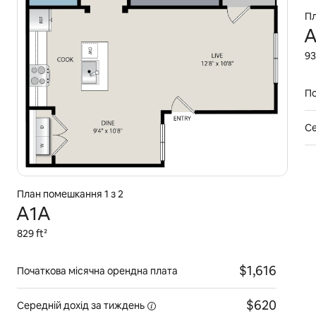
Пл
A
93
По
Се
План помешкання 1 з 2
A1A
829 ft²
$1,616
Початкова місячна орендна плата
$620
Середній дохід
за тиждень