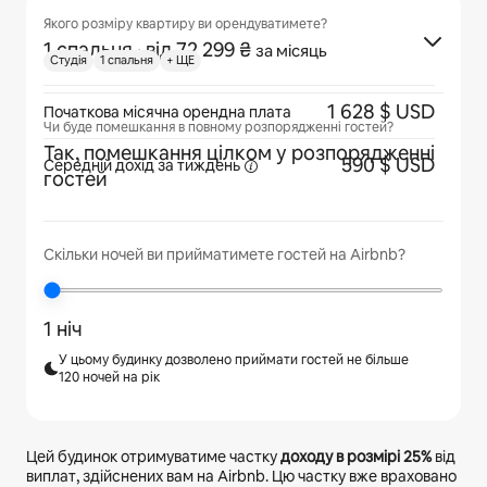
Якого розміру квартиру ви орендуватимете?
1 спальня
· від 72 299 ₴
за місяць
Cтудія
1 спальня
+ ЩЕ
1 628 $ USD
Початкова місячна орендна плата
Чи буде помешкання в повному розпорядженні гостей?
Так, помешкання цілком у розпорядженні
590 $ USD
Середній дохід
за тиждень
гостей
Скільки ночей ви прийматимете гостей на Airbnb?
1 ніч
У цьому будинку дозволено приймати гостей не більше
120 ночей на рік
Цей будинок отримуватиме частку
доходу в розмірі
25%
від
виплат, здійснених вам на Airbnb. Цю частку вже враховано