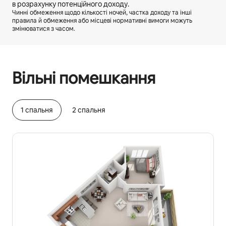
в розрахунку потенційного доходу.
Чинні обмеження щодо кількості ночей, частка доходу та інші
правила й обмеження або місцеві нормативні вимоги можуть
змінюватися з часом.
Ваш потенційний дохід становить ₴29157 на місяць
Вільні помешкання
1 спальня
2 спальня