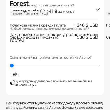
Forest
Якого розміру квартиру ви орендуватимете?
1 спальня
· від 60 441 ₴
за місяць
1 спальня
2 спальня
+ ЩЕ
1
1 346 $ USD
Початкова місячна орендна плата
По
Чи буде помешкання в повному розпорядженні гостей?
Так, помешкання цілком у розпорядженні
536 $ USD
Середній дохід
за тиждень
Се
гостей
Скільки ночей ви прийматимете гостей на Airbnb?
1 ніч
У цьому будинку дозволено приймати гостей не більше
120 ночей на рік
Цей будинок отримуватиме частку
доходу в розмірі
20%
від
виплат, здійснених вам на Airbnb. Цю частку вже враховано