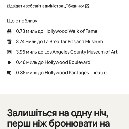
Відвідати вебсайт адміністрації будинку
Що є поблизу
0.73 миль до Hollywood Walk of Fame
3.74 миль до La Brea Tar Pits and Museum
3.96 миль до Los Angeles County Museum of Art
0.46 миль до Hollywood Boulevard
0.86 миль до Hollywood Pantages Theatre
Залишіться на одну ніч,
Відображаються 0 з 0
перш ніж бронювати на