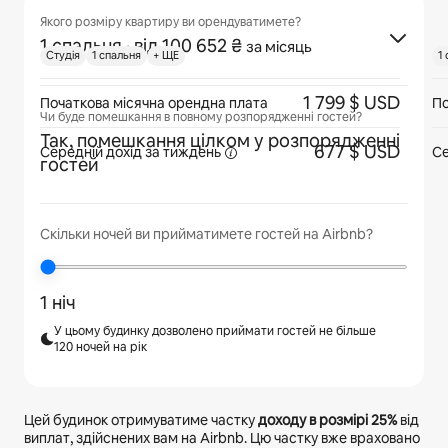
Якого розміру квартиру ви орендуватимете?
1 спальня
· від 100 652 ₴
за місяць
Cтудія
1 спальня
+ ЩЕ
1
1 799 $ USD
Початкова місячна орендна плата
По
Чи буде помешкання в повному розпорядженні гостей?
Так, помешкання цілком у розпорядженні
677 $ USD
Середній дохід
за тиждень
Се
гостей
Скільки ночей ви прийматимете гостей на Airbnb?
1 ніч
У цьому будинку дозволено приймати гостей не більше
120 ночей на рік
Цей будинок отримуватиме частку
доходу в розмірі
25%
від
виплат, здійснених вам на Airbnb. Цю частку вже враховано