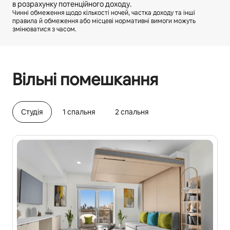
в розрахунку потенційного доходу.
Чинні обмеження щодо кількості ночей, частка доходу та інші
правила й обмеження або місцеві нормативні вимоги можуть
змінюватися з часом.
Ваш потенційний дохід становить ₴47501 на місяць
Вільні помешкання
Cтудія
1 спальня
2 спальня