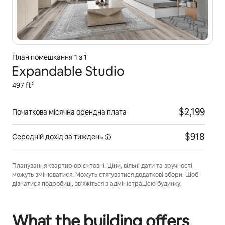
План помешкання 1 з 1
Expandable Studio
497 ft²
$2,199
Початкова місячна орендна плата
$918
Середній дохід
за тиждень
Планування квартир орієнтовні. Ціни, вільні дати та зручності
можуть змінюватися. Можуть стягуватися додаткові збори. Щоб
дізнатися подробиці, зв’яжіться з адміністрацією будинку.
What the building offers