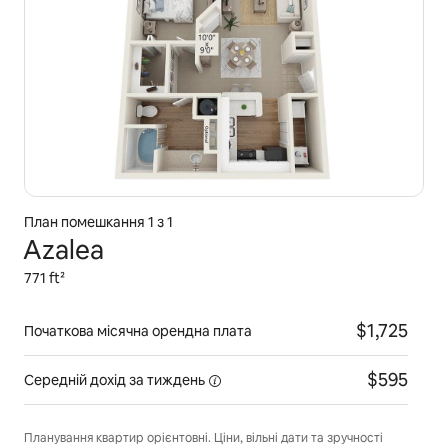
План помешкання 1 з 1
Azalea
771 ft²
$1,725
Початкова місячна орендна плата
$595
Середній дохід
за тиждень
Планування квартир орієнтовні. Ціни, вільні дати та зручності