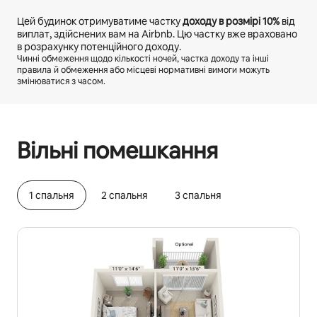
Цей будинок отримуватиме частку
доходу в розмірі
10%
від
виплат, здійснених вам на Airbnb. Цю частку вже враховано
в розрахунку потенційного доходу.
Чинні обмеження щодо кількості ночей, частка доходу та інші
правила й обмеження або місцеві нормативні вимоги можуть
змінюватися з часом.
Ваш потенційний дохід становить ₴26632 на місяць
Вільні помешкання
1 спальня
2 спальня
3 спальня