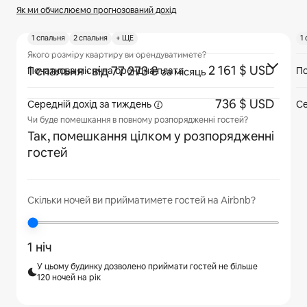
Як ми обчислюємо прогнозований дохід
1 спальня
2 спальня
+ ЩЕ
1
Якого розміру квартиру ви орендуватимете?
2 161 $ USD
1 спальня
· від 77 273 ₴
Початкова місячна орендна плата
По
за місяць
736 $ USD
Середній дохід
за тиждень
Се
Чи буде помешкання в повному розпорядженні гостей?
Так, помешкання цілком у розпорядженні
гостей
Скільки ночей ви прийматимете гостей на Airbnb?
1 ніч
У цьому будинку дозволено приймати гостей не більше
120 ночей на рік