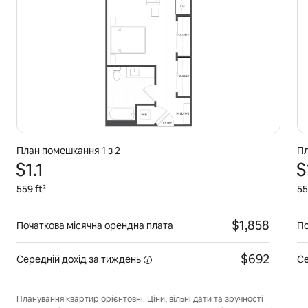
План помешкання 1 з 2
Пл
S1.1
S
559 ft²
55
$1,858
Початкова місячна орендна плата
По
$692
Середній дохід
за тиждень
Се
Планування квартир орієнтовні. Ціни, вільні дати та зручності