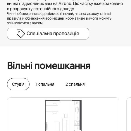
виплат, здійснених вам на Airbnb. Цю частку вже враховано
в розрахунку потенційного доходу.
Чинні обмеження щодо кількості ночей, частка доходу та інші
правила й обмеження або місцеві нормативні вимоги можуть
змінюватися з часом.
Спеціальна пропозиція
Ваш потенційний дохід становить ₴35507 на місяць
Вільні помешкання
Cтудія
1 спальня
2 спальня