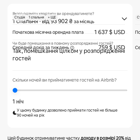
Якого розміру квартиру ви орендуватимете?
Cтудія
1 спальня
+ ЩЕ
C
1 спальня
· від 93 902 ₴
за місяць
1 637 $ USD
Початкова місячна орендна плата
По
Чи буде помешкання в повному розпорядженні гостей?
759 $ USD
Середній дохід
за тиждень
Се
Так, помешкання цілком у розпорядженні
гостей
Скільки ночей ви прийматимете гостей на Airbnb?
1 ніч
У цьому будинку дозволено приймати гостей не більше
90 ночей на рік
Цей будинок отримуватиме частку
доходу в розмірі
20%
від