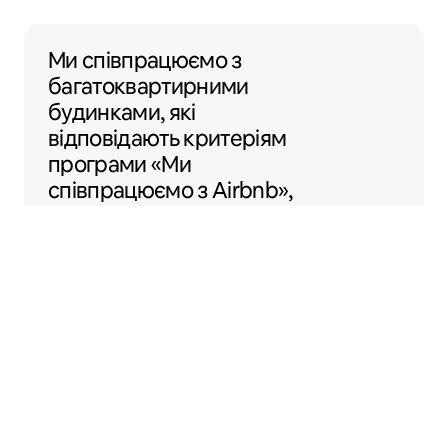
Ми співпрацюємо з багатоквартирними б
Ми співпрацюємо з
багатоквартирними
будинками, які
відповідають критеріям
програми «Ми
співпрацюємо з Airbnb»,
по всій території США,
щоб вам було легше
перетворити своє
помешкання на Airbnb.
Sentral Apartments
Денвер, Колорадо