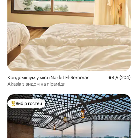
Кондомініум у місті Nazlet El-Semman
Середня оцінка
4,9 (204)
Akasia з видом на піраміди
Вибір гостей
Топ вибір гостей