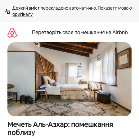
Перейти
Деякий вміст перекладено автоматично. 
Показати мовою 
до
оригіналу
вмісту
Перетворіть своє помешкання на Airbnb
Мечеть Аль-Азхар: помешкання
поблизу