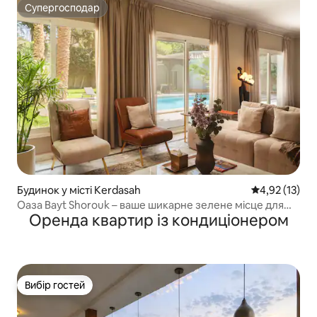
Супергосподар
Супергосподар
Будинок у місті Kerdasah
Середня оцінк
4,92 (13)
Оаза Bayt Shorouk – ваше шикарне зелене місце для
Оренда квартир із кондиціонером
відпочинку – Nesty
Вибір гостей
Вибір гостей