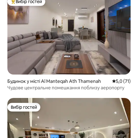
Вибір гостей
Топ вибір гостей
Будинок у місті Al Manteqah Ath Thamenah
Середня оцін
5,0 (71)
Чудове центральне помешкання поблизу аеропорту
Вибір гостей
Вибір гостей