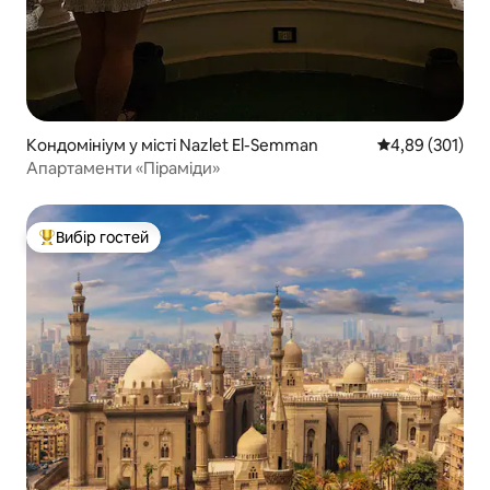
Кондомініум у місті Nazlet El-Semman
Середня оцінка
4,89 (301)
Апартаменти «Піраміди»
Вибір гостей
Топ вибір гостей