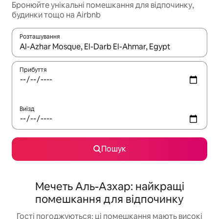
Бронюйте унікальні помешкання для відпочинку,
будинки тощо на Airbnb
Розташування
Отримавши результати пошуку, використовуйте для навігації с
Прибуття
Виїзд
Пошук
Мечеть Аль-Азхар: найкращі
помешкання для відпочинку
Гості погоджуються: ці помешкання мають високі