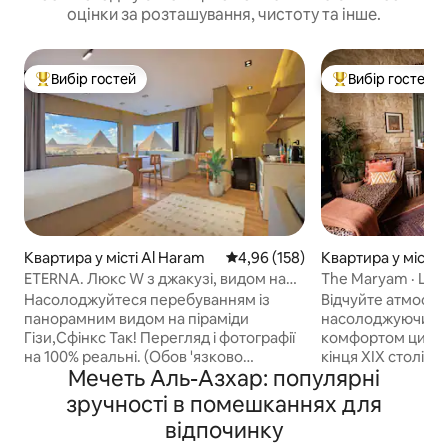
оцінки за розташування, чистоту та інше.
Вибір гостей
Вибір гостей
Топ вибір гостей
Топ вибір гостей
Квартира у місті Al Haram
Середня оцінка: 4,96 з 5, відгук
4,96 (158)
Квартира у місті B
q
ETERNA. Люкс W з джакузі, видом на
The Maryam · Шар
піраміди та балконом
центрі Каїра
Насолоджуйтеся перебуванням із
Відчуйте атмосфе
панорамним видом на піраміди
насолоджуючись
Гізи,Сфінкс Так! Перегляд і фотографії
комфортом цих ча
на 100% реальні. (Обов 'язково
кінця XIX століття
Мечеть Аль-Азхар: популярні
перегляньте інші наші оголошення)
пішохідну вулицю
Побалуйте себе приголомшливим
Каїра. Стіни з необробленого вапняку
зручності в помешканнях для
видом на всі піраміди Гізи з будь-якої
обрамляють вишу
відпочинку
точки цієї сучасної східної студії або під
антикварних, вінт