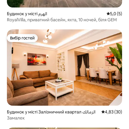
Будинок у місті الهرم
Середня оці
5,0 (5)
RoyalVilla, приватний басейн, яхта, 10 ночей, біля GEM
Вибір гостей
Вибір гостей
Будинок у місті Залізничний квартал الزمالك
Середня оцінк
4,83 (30)
Замалек