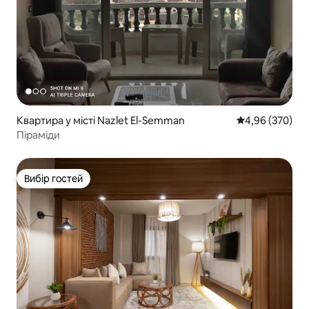
Квартира у місті Nazlet El-Semman
Середня оцінка:
4,96 (370)
Піраміди
Вибір гостей
Вибір гостей