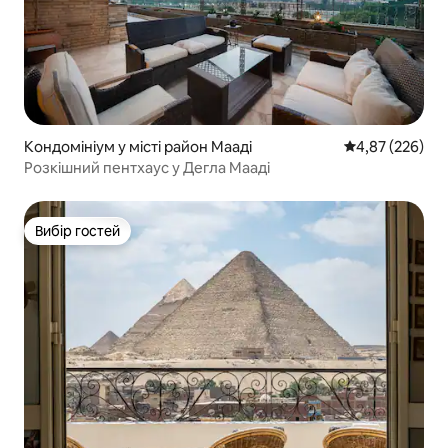
Кондомініум у місті район Мааді
Середня оцінка:
4,87 (226)
Розкішний пентхаус у Дегла Мааді
Вибір гостей
Вибір гостей