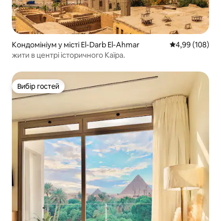
Кондомініум у місті El-Darb El-Ahmar
Середня оцінка:
4,99 (108)
жити в центрі історичного Каїра.
Вибір гостей
Вибір гостей