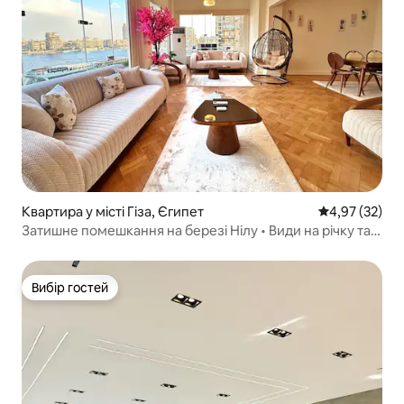
Квартира у місті Гіза, Єгипет
Середня оцінк
4,97 (32)
Затишне помешкання на березі Нілу • Види на річку та
місто
Вибір гостей
Вибір гостей