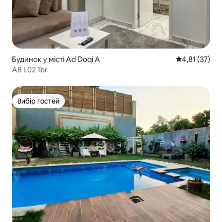
Будинок у місті Ad Doqi A
Середня оцінк
4,81 (37)
AB L02 1br
Вибір гостей
Вибір гостей