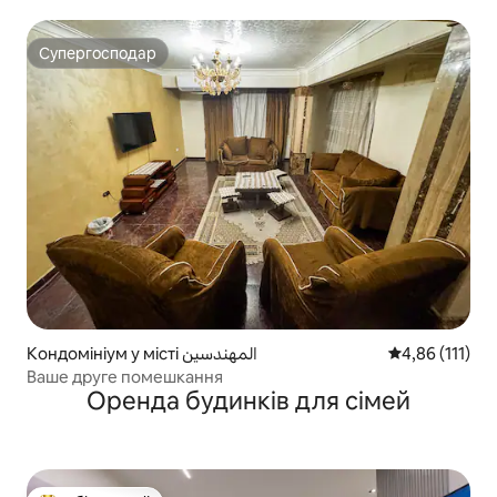
помешкання (Мааді)
Супергосподар
Супергосподар
Кондомініум у місті المهندسين
Середня оцінка
4,86 (111)
Ваше друге помешкання
Оренда будинків для сімей