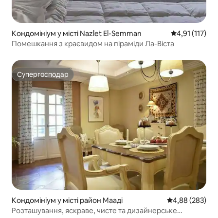
Кондомініум у місті Nazlet El-Semman
Середня оцінка
4,91 (117)
Помешкання з краєвидом на піраміди Ла-Віста
Супергосподар
Супергосподар
Кондомініум у місті район Мааді
Середня оцінка:
4,88 (283)
Розташування, яскраве, чисте та дизайнерське