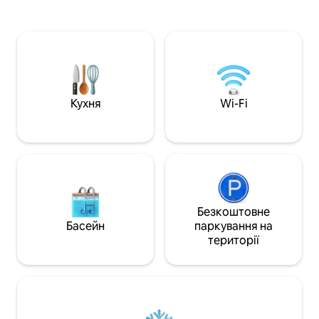
час відпочинку в джакузі. Він також
меблів, текстилю
знаходиться в 10 хвилинах ходьби від
чому простір є с
вхідних воріт пірамід. Щоб отримати
для очей. Ці апа
максимум користі від подорожі, обов
спальнями мають 
'язково ознайомтеся з нашими
вітальню, відкрит
враженнями! Ми прагнемо
спальну зону, вел
забезпечити нашим гостям чарівну
невелику частков
гостинність, на яку вони заслуговують.
відпочинку на сві
Кухня
Wi-Fi
Безкоштовне
Басейн
паркування на
території