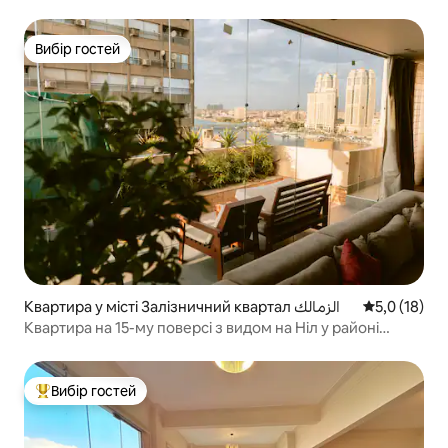
Вибір гостей
Вибір гостей
Квартира у місті Залізничний квартал الزمالك
Середня оцін
5,0 (18)
Квартира на 15-му поверсі з видом на Ніл у районі
Замалек
Вибір гостей
Топ вибір гостей