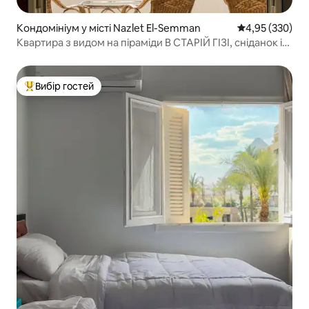
Кондомініум у місті Nazlet El-Semman
Середня оцінка:
4,95 (330)
Квартира з видом на піраміди В СТАРІЙ ГІЗІ, сніданок і
джакузі
Вибір гостей
Топ вибір гостей