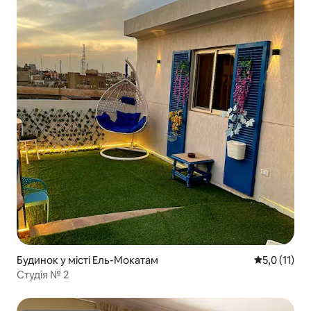
Будинок у місті Ель-Мокатам
Середня оцін
5,0 (11)
Студія № 2