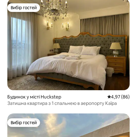
Вибір гостей
Вибір гостей
Будинок у місті Huckstep
Середня оцінка
4,97 (86)
Затишна квартира з 1 спальнею в аеропорту Каїра
Вибір гостей
Вибір гостей