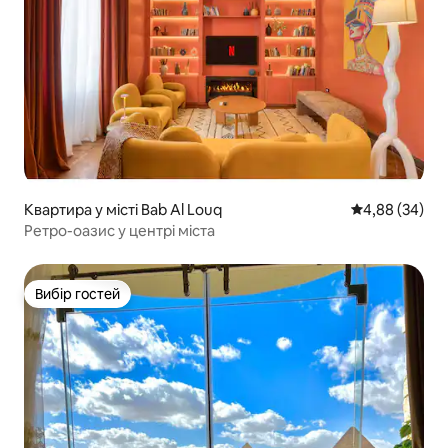
Квартира у місті Bab Al Louq
Середня оцінка
4,88 (34)
Ретро-оазис у центрі міста
Вибір гостей
Вибір гостей