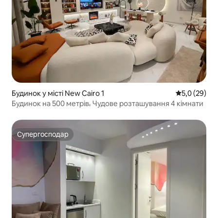
Будинок у місті New Cairo 1
Середня оцін
5,0 (29)
Будинок на 500 метрів، Чудове розташування 4 кімнати
Супергосподар
Супергосподар