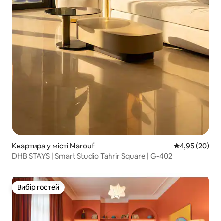
Квартира у місті Marouf
Середня оцінк
4,95 (20)
DHB STAYS | Smart Studio Tahrir Square | G-402
Вибір гостей
Вибір гостей