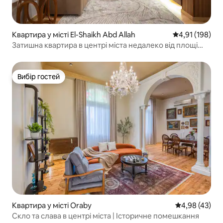
Квартира у місті El-Shaikh Abd Allah
Середня оцінка
4,91 (198)
Затишна квартира в центрі міста недалеко від площі
Тахрір і Нілу
Вибір гостей
Вибір гостей
Квартира у місті Oraby
Середня оцінк
4,98 (43)
Скло та слава в центрі міста | Історичне помешкання