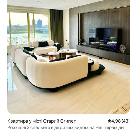
Квартира у місті Старий Єгипет
Середня оцінк
4,98 (43)
Розкішні 3 спальні з відкритим видом на Ніл і піраміди