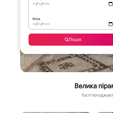
Виїзд
Пошук
Велика піра
Гості погоджуют