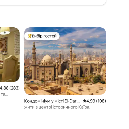
Вибір гостей
Топ вибір гостей
ередня оцінка: 4,88 з 5, відгуки: 283
4,88 (283)
 та
ааді)
Кондомініум у місті El-Darb
Середня оцінка: 4,99 з 
4,99 (108)
El-Ahmar
жити в центрі історичного Каїра.