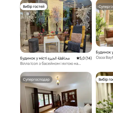
Вибір гостей
Суперг
Вибір гостей
Суперг
Будинок у
Оаза Bay
Будинок у місті محافظة الجيزه
Середня оцінка: 5,0 з
5,0 (14)
зелене мі
Вілла Icon з басейном і яхтою на
10 ночей, 2 хвилини до GEM
Супергосподар
Вибір го
Супергосподар
Вибір го