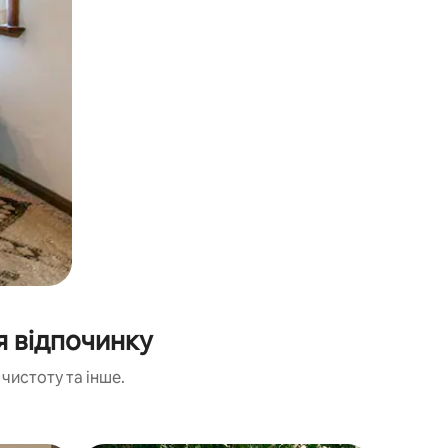
я відпочинку
чистоту та інше.