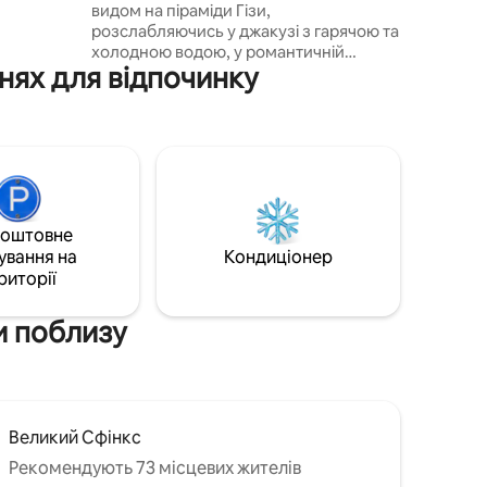
видом на піраміди Гізи,
піраміди.
розслабляючись у джакузі з гарячою та
лі – це
холодною водою, у романтичній
учасний
ннях для відпочинку
атмосфері при світлі свічок та з
телевізійними розвагами. Простора
сучасна кімната, повністю обладнана
кухня, безкоштовний Wi-Fi, поруч
ринки та пам'ятки. Призначено для
гостей з вишуканим смаком. Після
прибуття гості повинні отримати
попереднє схвалення господаря через
коштовне
повідомлення Airbnb. Арабські та
ування на
Кондиціонер
єгипетські пари повинні надати
риторії
офіційне свідоцтво про шлюб перед
прибуттям
ки поблизу
Великий Сфінкс
Рекомендують 73 місцевих жителів