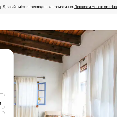
Деякий вміст перекладено автоматично. 
Показати мовою оригіна
я навігації сторінкою клавіші зі стрілками вгору та вниз або жест