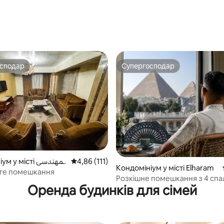
5, відгуки: 204
осподар
Супергосподар
осподар
Супергосподар
5, відгуки: 226
 місті المهندسي
Середня оцінка: 4,86 з 5, відгуки: 111
4,86 (111)
Кондомініум у місті Elharam
ге помешкання
Розкішне помешкання з 4 спа
Оренда будинків для сімей
Вид на піраміди та Великий
єгипетський музей