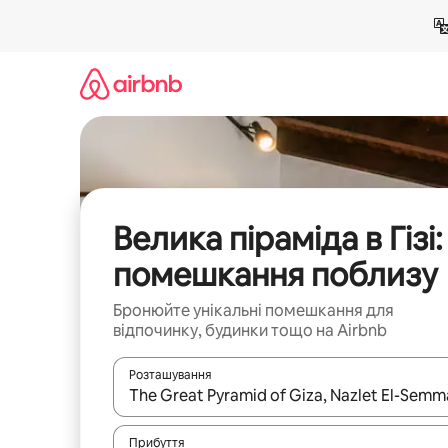
Перейти
до
вмісту
Велика піраміда в Гізі:
помешкання поблизу
Бронюйте унікальні помешкання для
відпочинку, будинки тощо на Airbnb
Розташування
Отримавши результати пошуку, використовуйте дл
Прибуття