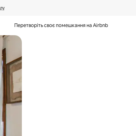
лу
Перетворіть своє помешкання на Airbnb
и дотику та гортання.