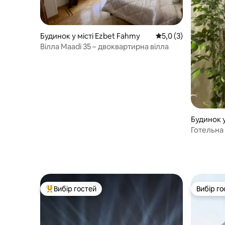
Будинок у місті Ezbet Fahmy
Середня оцінка: 5,0 
5,0 (3)
Вілла Maadi 35 – двоквартирна вілла
Будинок у
Готельна 
садиПіра
Вибір гостей
Вибір го
Топ вибір гостей
Вибір го