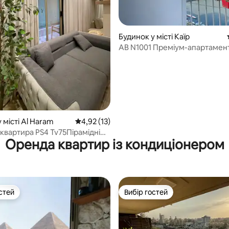
з 5, відгуки: 3
Будинок у місті Каїр
AB N1001 Преміум-апартамент
1 спальнею в культовій будівлі 
 місті Al Haram
Середня оцінка: 4,92 з 5, відгуки: 13
4,92 (13)
квартира PS4 Tv75Пірамідні
Оренда квартир із кондиціонером
мідні
стей
Вибір гостей
стей
Вибір гостей