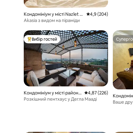
Кондомініум у місті Nazlet El
Середня оцінка: 4,9 з 
4,9 (204)
-Semman
Akasia з видом на піраміди
Вибір гостей
Суперг
Топ вибір гостей
Суперг
Кондомініум у місті район
Середня оцінка: 4,87 з 
4,87 (226)
Кондомініум у
Мааді
Розкішний пентхаус у Дегла Мааді
ن
Ваше дру