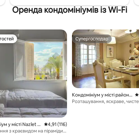
Оренда кондомініумів із Wi-Fi
 гостей
Супергосподар
р гостей
Супергосподар
Кондомініум у місті район
С
Мааді
Розташування, яскраве, чисте
дизайнерське помешкання (М
ум у місті Nazlet El
Середня оцінка: 4,91 з 5, відгуки: 116
4,91 (116)
ня з краєвидом на піраміди