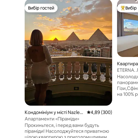
Вибір гостей
Вибір
Вибір гостей
Топ вибі
Квартира 
ETERNA. 
піраміди
Насолодж
панорамн
Гізи,Сфін
на 100% р
переглян
Побалуй
видом на 
Кондомініум у місті Nazlet
Середня оцінка: 4,89 з 
4,89 (300)
точки цієї
El-Semman
Апартаменти «Піраміди»
час відпо
Прокиньтеся, і перед вами будуть
знаходить
піраміди! Насолоджуйтеся приватною
вхідних в
цілою квартирою з приголомшливим