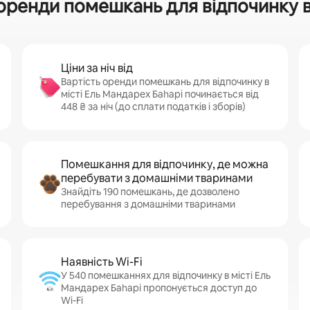
оренди помешкань для відпочинку в 
Ціни за ніч від
Вартість оренди помешкань для відпочинку в
місті Ель Мандарех Баһарі починається від
448 ₴ за ніч (до сплати податків і зборів)
Помешкання для відпочинку, де можна
перебувати з домашніми тваринами
Знайдіть 190 помешкань, де дозволено
перебування з домашніми тваринами
Наявність Wi-Fi
У 540 помешканнях для відпочинку в місті Ель
Мандарех Баһарі пропонується доступ до
Wi-Fi