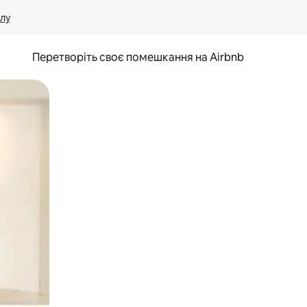
лу
Перетворіть своє помешкання на Airbnb
и дотику та гортання.