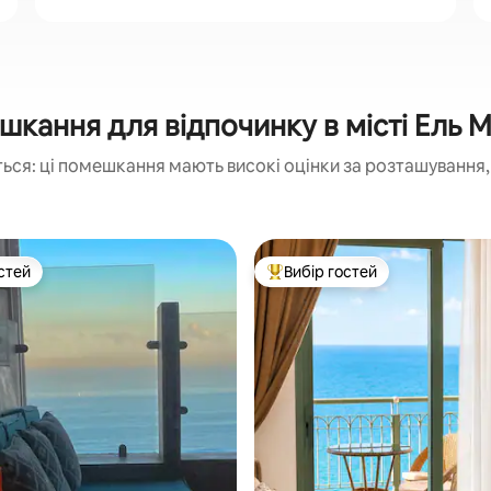
кання для відпочинку в місті Ель 
ься: ці помешкання мають високі оцінки за розташування, 
стей
Вибір гостей
стей
Топ вибір гостей
5, відгуки: 118