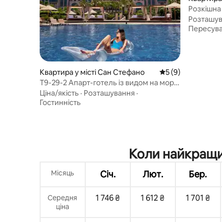
hri
Розкішна
людей одн
Розташу
Пересува
Квартира у місті Сан Стефано
Середня оцінка: 5 
5 (9)
T9-29-2 Апарт-готель із видом на море
| Прямий вид на море
Ціна/якість
·
Розташування
·
Гостинність
Коли найкращий
Місяць
Січ.
Лют.
Бер.
1 746 ₴
1 612 ₴
1 701 ₴
Середня
ціна