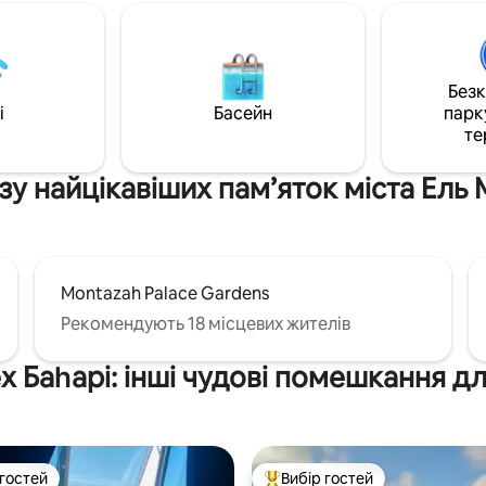
тема, підключена до
та спа-центру, поєднуючи п'я
ра з додатковим з 'єднанням
оточення з приватністю та к
лючення до будь-якого
власної квартири.
 для відтворення музики.
Без
i
Басейн
парк
те
у найцікавіших пам’яток міста Ель
Montazah Palace Gardens
Рекомендують 18 місцевих жителів
 Баһарі: інші чудові помешкання д
 гостей
Вибір гостей