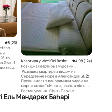
всі зручн
та кафе 
хвилинах
пропону
помешка
залишити
сподобає
Середня оцінка: 5 з 5, відгуки: 23
5 (23)
tefano
вим
26-го
Квартира у місті Sidi Beshr B
Середня оцінка: 4,98 з 
4,98 (124)
no Grand
ahri
Розкішна квартира з чудовим
ших місць
панорамним видом на море
​ Розкішна квартира з видом на
Середземне море в Александрії! 🌊🏖️ ​
опонує
Прокиньтеся з панорамним видом на
алконів,
море з кожної кімнати, навіть з ліжка!
ивості
Ми приймаємо сім'ї або друзів однієї
Розташування
·
Сім’я
·
Паркінг
іть
і Ель Мандарех Баһарі
статі. Для зв'язку 💬: 00201226002712 ​
центру
Захопливі краєвиди: панорамні види з
 платний
трьох сторін (схід, північ і захід), свіжий
ns,
морський вітерець і золотисті заходи
ого залу