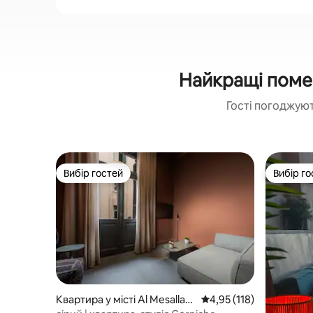
Найкращі помеш
Гості погоджуют
Вибір гостей
Вибір го
Вибір гостей
Вибір го
Квартира у місті Al Mesallah
Середня оцінка: 4,95 з 
4,95 (118)
Sharq