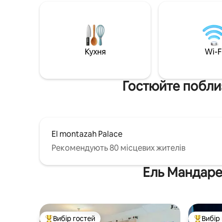
аудіосис
телевізо
для підк
пристрою
Кухня
Wi-F
Гостюйте поблиз
El montazah Palace
Рекомендують 80 місцевих жителів
Ель Мандарех
Вибір гостей
Вибір