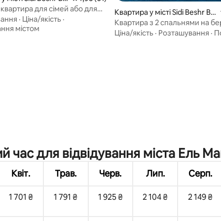
 квартира для сімей або для
Квартира у місті Sidi Beshr Ba
ієї статі
вання
·
Ціна/якість
·
hri
Квартира з 2 спальнями на бе
ння містом
| Панорамний вид на море
Ціна/якість
·
Розташування
·
П
з 5, відгуки: 9
 час для відвідування міста Ель М
Квіт.
Трав.
Черв.
Лип.
Серп.
1 701 ₴
1 791 ₴
1 925 ₴
2 104 ₴
2 149 ₴