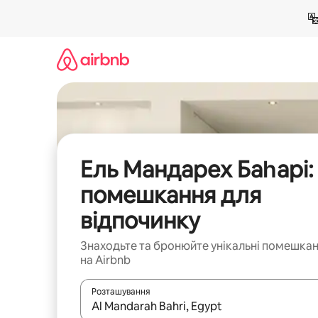
Перейти
до
вмісту
Ель Мандарех Баһарі:
помешкання для
відпочинку
Знаходьте та бронюйте унікальні помешка
на Airbnb
Розташування
Отримавши результати пошуку, використовуйте дл