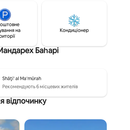
сонця. ​Чистий комфорт: 3 спальні з
тизіркове
повним кондиціонуванням (у кожній –
омфортом
два ліжка по 120 см), а також
мальовнича рецепція, вітальня та
коштовне
їдальня. ​🌅 Забронюйте відпочинок
ування на
своєї мрії вже сьогодні!
Кондиціонер
риторії
 Мандарех Баһарі
Shāţi’ al Ma‘mūrah
Рекомендують 6 місцевих жителів
ля відпочинку