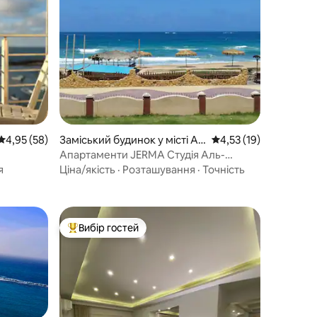
Середня оцінка: 4,95 з 5, відгуки: 58
4,95 (58)
Заміський будинок у місті Al
Середня оцінка: 4,53 
4,53 (19)
Maamourah
Апартаменти JERMA Студія Аль-
АН в
Мамура
я
Ціна/якість
·
Розташування
·
Точність
Вибір гостей
Топ вибір гостей