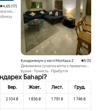
Середня оцінка: 4,65 з 5, відгуки: 17
4,65 (17)
резі моря
облизу
Кондомініум у місті Montaza 2
Середня оцінка: 5
5 (5)
Дивовижна сучасна вілла з приватним
садом-оазою
Кухня
·
Точність
·
Прибуття
андарех Баһарі?
Вер.
Жовт.
Лист.
Груд.
2 104 ₴
1 836 ₴
1 791 ₴
1 746 ₴