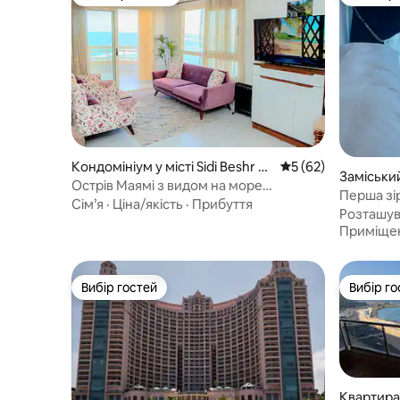
Топ вибір гостей
Топ вибі
Кондомініум у місті Sidi Beshr Ba
Середня оцінка: 5 з
5 (62)
Заміський
hri
Острів Маямі з видом на море
di Beshr B
Перша зі
«Александрія»
Сім’я
·
Ціна/якість
·
Прибуття
Розташу
Приміще
Вибір гостей
Вибір го
Вибір гостей
Вибір го
Квартира у