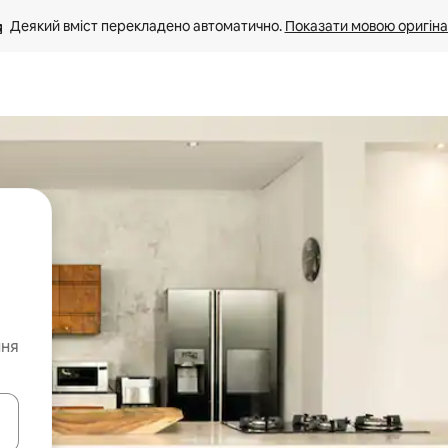
Деякий вміст перекладено автоматично. 
Показати мовою оригіна
ння
я навігації сторінкою клавіші зі стрілками вгору та вниз або жест