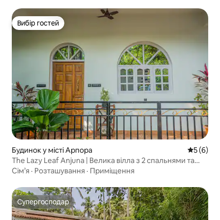
Вибір гостей
Вибір гостей
Будинок у місті Арпора
Середня о
5 (6)
The Lazy Leaf Anjuna | Велика вілла з 2 спальнями та
вітальнею.
Сім’я
·
Розташування
·
Приміщення
Супергосподар
Супергосподар