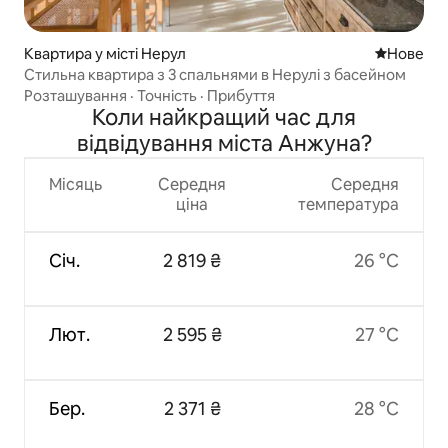
Квартира у місті Нерул
Нове місц
Нове
Стильна квартира з 3 спальнями в Нерулі з басейном
Розташування
·
Точність
·
Прибуття
Коли найкращий час для
відвідування міста Анжуна?
Місяць
Середня
Середня
ціна
температура
Січ.
2 819 ₴
26 °C
Лют.
2 595 ₴
27 °C
Бер.
2 371 ₴
28 °C