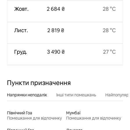
Жовт.
2 684 ₴
28 °C
Лист.
2 819 ₴
28 °C
Груд.
3 490 ₴
27 °C
Пункти призначення
Напрямки неподалік
Інші типи помешкань
Найпопулярн
Північний Гоа
Мумбаї
Помешкання для відпочинку
Помешкання для відпочинку