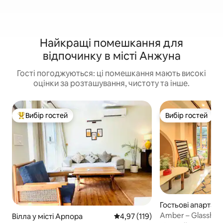
Найкращі помешкання для
відпочинку в місті Анжуна
Гості погоджуються: ці помешкання мають високі
оцінки за розташування, чистоту та інше.
Вибір гостей
Вибір гостей
Топ вибір гостей
Вибір гостей
Гостьові апартаме
ті Арпора
Amber – Glasshous
Вілла у місті Арпора
Середня оцінка: 4,97 з 5, відгук
4,97 (119)