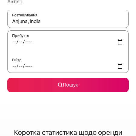
Airbnb
Розташування
Отримавши результати пошуку, використовуйте для навігації с
Прибуття
Виїзд
Пошук
Коротка статистика щодо оренди