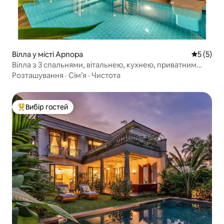
Вілла у місті Арпора
Середня о
5 (5)
Вілла з 3 спальнями, вітальнею, кухнею, приватним
басейном в Ассагао | Sukham Stays
Розташування
·
Сім’я
·
Чистота
Вибір гостей
Топ вибір гостей