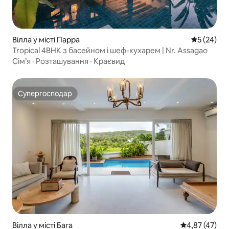
Вілла у місті Парра
Середня оц
5 (24)
Tropical 4BHK з басейном і шеф-кухарем | Nr. Assagao
Сім’я
·
Розташування
·
Краєвид
Супергосподар
Супергосподар
Вілла у місті Бага
Середня оцінк
4,87 (47)