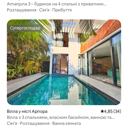
Amanjuna 3 – будинок на 4 спальні з приватним
басейном для відпочинку
Розташування
·
Сім’я
·
Прибуття
Супергосподар
Супергосподар
Вілла у місті Арпора
Середня оцінк
4,85 (34)
Вілла з 3 спальнями, власним басейном, ванною та
джакузі
Сім’я
·
Розташування
·
Ванна кімната