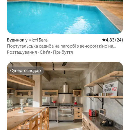
Будинок у місті Бага
Середня оцінк
4,83 (24)
Португальська садиба на пагорбі з вечором кіно на
відкритому повітрі
Розташування
·
Сім’я
·
Прибуття
Супергосподар
Супергосподар