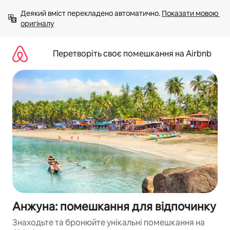
Перейти
Деякий вміст перекладено автоматично. 
Показати мовою 
до
оригіналу
вмісту
Перетворіть своє помешкання на Airbnb
Анжуна: помешкання для відпочинку
Знаходьте та бронюйте унікальні помешкання на