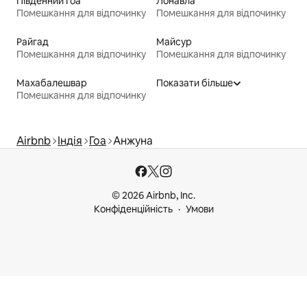
Південний Гоа
Лонавла
Помешкання для відпочинку
Помешкання для відпочинку
Райгад
Майсур
Помешкання для відпочинку
Помешкання для відпочинку
Махабалешвар
Показати більше
Помешкання для відпочинку
Airbnb
Індія
Гоа
Анжуна
© 2026 Airbnb, Inc.
Конфіденційність
Умови