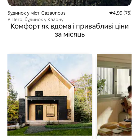
Будинок у місті Cazaunous
Середня оцінк
4,99 (75)
У Пего, будинок у Казону
Комфорт як вдома і привабливі ціни
за місяць