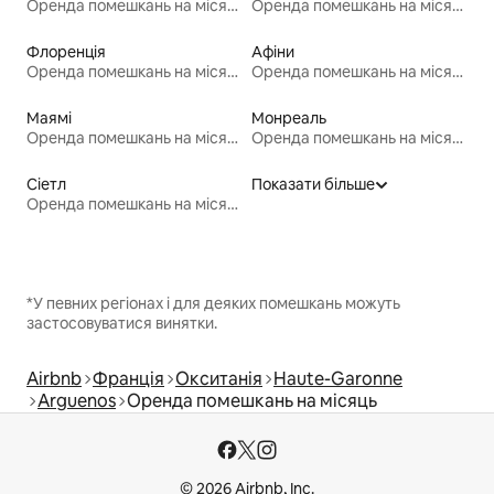
Оренда помешкань на місяць
Оренда помешкань на місяць
Флоренція
Афіни
Оренда помешкань на місяць
Оренда помешкань на місяць
Маямі
Монреаль
Оренда помешкань на місяць
Оренда помешкань на місяць
Сіетл
Показати більше
Оренда помешкань на місяць
*У певних регіонах і для деяких помешкань можуть
застосовуватися винятки.
Airbnb
Франція
Окситанія
Haute-Garonne
Arguenos
Оренда помешкань на місяць
© 2026 Airbnb, Inc.