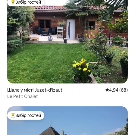
Вибір гостей
Топ вибір гостей
Шале у місті Juzet-d'Izaut
Середня оцінка
4,94 (68)
Le Petit Chalet
Вибір гостей
Топ вибір гостей