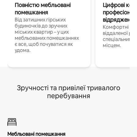
Повністю мебльовані
Цифрові кочі
помешкання
професіонал
відрядження
Від затишних гірських
будиночків до зручних
Комфортні по
міських квартир – у цих
віддаленої роб
мебльованих помешканнях
спеціальним 
є все, щоб почуватися як
місцем.
удома.
Зручності та привілеї тривалого
перебування
Мебльовані помешкання