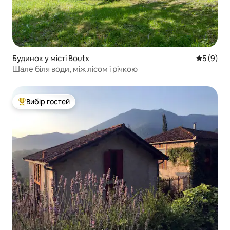
Будинок у місті Boutx
Середня о
5 (9)
Шале біля води, між лісом і річкою
Вибір гостей
Топ вибір гостей