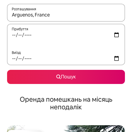
Розташування
Отримавши результати пошуку, використовуйте для навігації с
Прибуття
Виїзд
Пошук
Оренда помешкань на місяць
неподалік