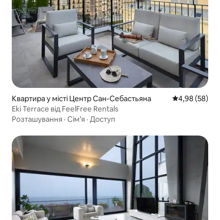
Квартира у місті Центр Сан-Себастьяна
Середня оцінка
4,98 (58)
Eki Terrace від FeelFree Rentals
Розташування
·
Сім’я
·
Доступ