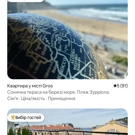
Топ вибір гостей
Квартира у місті Gros
Середня оц
5 (91)
Сонячна тераса на березі моря. Пляж Зурріола.
Сім’я
·
Ціна/якість
·
Приміщення
Вибір гостей
Топ вибір гостей