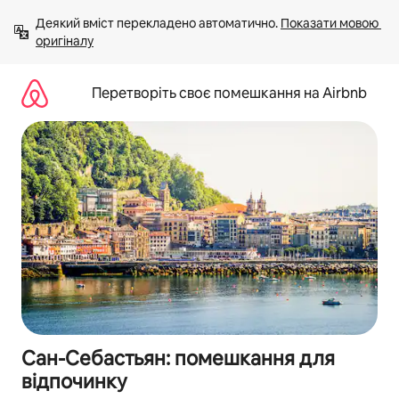
Перейти
Деякий вміст перекладено автоматично. 
Показати мовою 
до
оригіналу
вмісту
Перетворіть своє помешкання на Airbnb
Сан-Себастьян: помешкання для
відпочинку