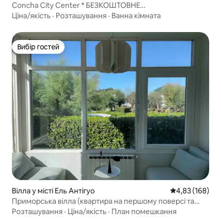
Concha City Center * БЕЗКОШТОВНЕ
ПАРКУВАННЯ*Кондиціонер*Найкраще розташування
Ціна/якість
·
Розташування
·
Ванна кімната
Вибір гостей
Вибір гостей
Вілла у місті Ель Антігуо
Середня оцінка
4,83 (168)
Приморська вілла (квартира на першому поверсі та
парковка)
Розташування
·
Ціна/якість
·
План помешкання