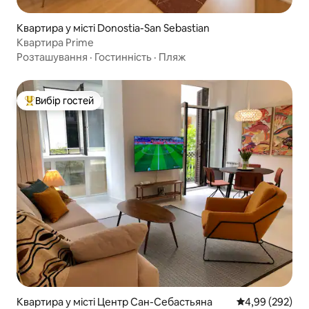
Квартира у місті Donostia-San Sebastian
Квартира Prime
Розташування
·
Гостинність
·
Пляж
Вибір гостей
Топ вибір гостей
Квартира у місті Центр Сан-Себастьяна
Середня оцінка:
4,99 (292)