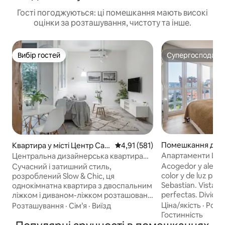
Гості погоджуються: ці помешкання мають високі
оцінки за розташування, чистоту та інше.
Вибір гостей
Супергосподар
Вибір гостей
Супергосподар
Помешкання для 
Квартира у місті Центр Сан
Середня оцінка: 4,91 з 5, відгук
4,91 (581)
місті Центр Сан-
-Себастьяна
Апартаменти La 
Центральна дизайнерська квартира
на
студія la concha
від Chic Donosti
Acogedor y alegre
Сучасний і затишний стиль,
color y de luz para
розроблений Slow & Chic, ця
Sebastian. Vistas al mar. Di
однокімнатна квартира з двоспальним
perfectas. Dividid
ліжком і диваном-ліжком розташована
espaciosa y con b
в центрі Сан-Себастьяна, в 5 хвилинах
Ціна/якість
·
Розт
Розташування
·
Сім’я
·
Виїзд
salón comedor amp
ходьби від пляжу Ла-Конча.
Гостинність
cómodo y cuadros
Бездоганно відремонтований, має