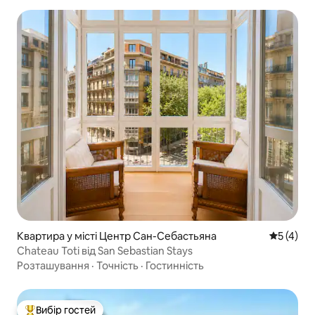
Квартира у місті Центр Сан-Себастьяна
Середня о
5 (4)
Chateau Toti від San Sebastian Stays
Розташування
·
Точність
·
Гостинність
Вибір гостей