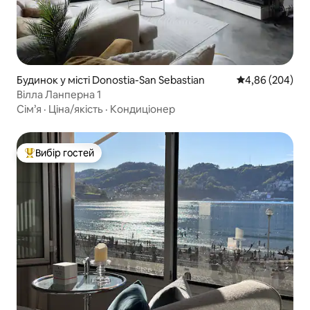
Будинок у місті Donostia-San Sebastian
Середня оцінка:
4,86 (204)
Вілла Ланперна 1
Сім’я
·
Ціна/якість
·
Кондиціонер
Вибір гостей
Топ вибір гостей