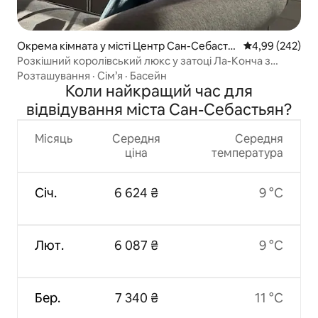
Окрема кімната у місті Центр Сан-Себасть
Середня оцінка:
4,99 (242)
яна
Розкішний королівський люкс у затоці Ла-Конча з
видом на затоку
Розташування
·
Сім’я
·
Басейн
Коли найкращий час для
відвідування міста Сан-Себастьян?
Місяць
Середня
Середня
ціна
температура
Січ.
6 624 ₴
9 °C
Лют.
6 087 ₴
9 °C
Бер.
7 340 ₴
11 °C