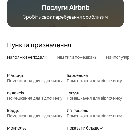
Послуги Airbnb
Зробіть своє перебування особливим
Пункти призначення
Напрямки неподалік
Інші типи помешкань
Найпопулярн
Мадрид
Барселона
Помешкання для відпочинку
Помешкання для відпочинку
Валенсія
Тулуза
Помешкання для відпочинку
Помешкання для відпочинку
Бордо
Ла-Рошель
Помешкання для відпочинку
Помешкання для відпочинку
Монпельє
Показати більше