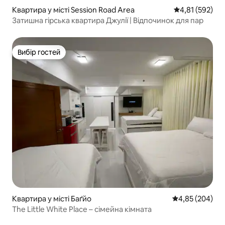
Квартира у місті Session Road Area
Середня оцінка
4,81 (592)
Затишна гірська квартира Джулії | Відпочинок для пар
Вибір гостей
Вибір гостей
Квартира у місті Баґйо
Середня оцінка:
4,85 (204)
The Little White Place – сімейна кімната