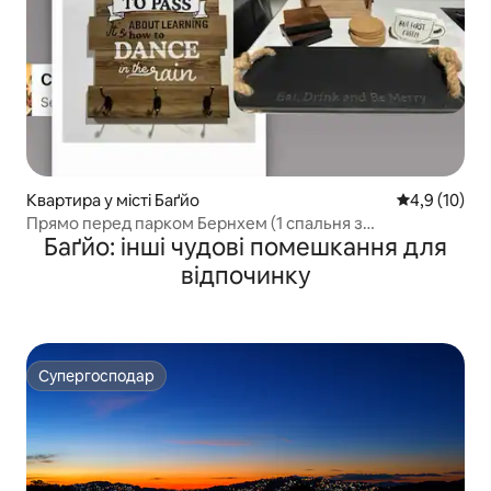
Квартира у місті Баґйо
Середня оцін
4,9 (10)
Прямо перед парком Бернхем (1 спальня з
Баґйо: інші чудові помешкання для
кондиціонером)
відпочинку
Супергосподар
Супергосподар