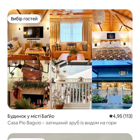
Вибір гостей
Вибір гостей
Будинок у місті Баґйо
Середня оцінка
4,95 (113)
Casa Pio Baguio – затишний зруб із видом на гори