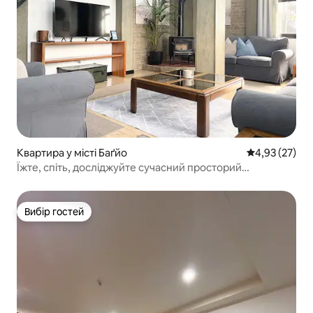
Квартира у місті Баґйо
Середня оцінк
4,93 (27)
Їжте, спіть, досліджуйте сучасний просторий
двоповерховий люкс
Вибір гостей
Вибір гостей