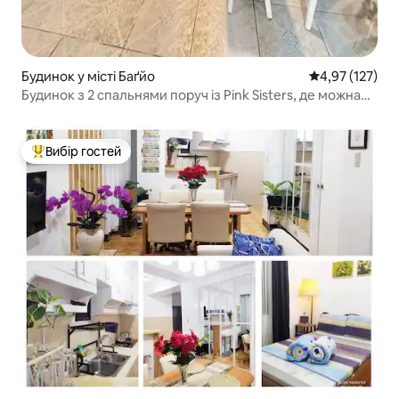
Будинок у місті Баґйо
Середня оцінка
4,97 (127)
Будинок з 2 спальнями поруч із Pink Sisters, де можна
перебувати з домашніми тваринами
Вибір гостей
Топ вибір гостей