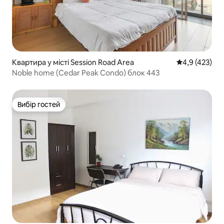
Квартира у місті Session Road Area
Середня оцінк
4,9 (423)
Noble home (Cedar Peak Condo) блок 443
Вибір гостей
Вибір гостей