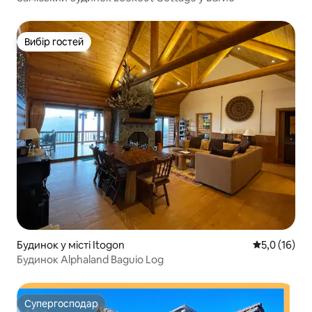
Вибір гостей
Вибір гостей
Будинок у місті Itogon
Середня оцін
5,0 (16)
Будинок Alphaland Baguio Log
Супергосподар
Супергосподар