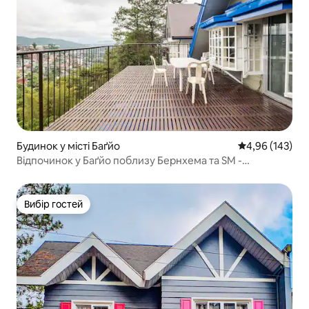
Будинок у місті Баґйо
Середня оцінка
4,96 (143)
Відпочинок у Баґйо поблизу Бернхема та SM -
АКРЕДИТОВАНО DOT
Вибір гостей
Вибір гостей