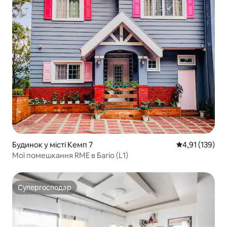
Будинок у місті Кемп 7
Середня оцінка
4,91 (139)
Мої помешкання RME в Багіо (L1)
Супергосподар
Супергосподар