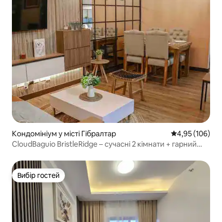
Кондомініум у місті Гібралтар
Середня оцінка
4,95 (106)
CloudBaguio BristleRidge – сучасні 2 кімнати + гарний
вид
Вибір гостей
Вибір гостей