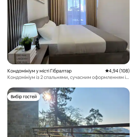
Кондомініум у місті Гібралтар
Середня оцінка:
4,94 (108)
Кондомініум із 2 спальнями, сучасним оформленням і
БЕЗКОШТОВНИМ безпечним паркінгом
Вибір гостей
Вибір гостей