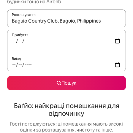
будинки тощо на Airbnb
Розташування
Отримавши результати пошуку, використовуйте для навігації с
Прибуття
Виїзд
Пошук
Баґйо: найкращі помешкання для
відпочинку
Гості погоджуються: ці помешкання мають високі
оцінки за розташування, чистоту та інше.