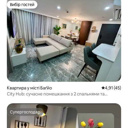
Вибір гостей
Вибір гостей
Квартира у місті Баґйо
Середня оцінк
4,91 (45)
City Hub: сучасне помешкання з 2 спальнями та
кондиціонером
Супергосподар
Супергосподар