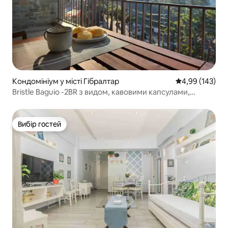
Кондомініум у місті Гібралтар
Середня оцінка
4,99 (143)
Bristle Baguio -2BR з видом, кавовими капсулами,
швидким Wi-Fi
Вибір гостей
Вибір гостей