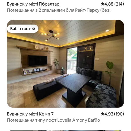
Будинок у місті Гібралтар
Середня оцінка
4,88 (214)
Помешкання з 2 спальнями біля Райт-Парку (без
паркувального місця)
Вибір гостей
Вибір гостей
Будинок у місті Кемп 7
Середня оцінка
4,93 (190)
Помешкання типу лофт Lovella Amor у Баґйо