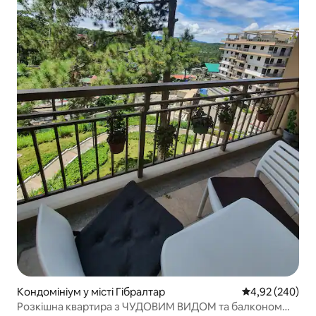
Кондомініум у місті Гібралтар
Середня оцінка:
4,92 (240)
Розкішна квартира з ЧУДОВИМ ВИДОМ та балконом