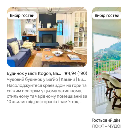
Вибір гостей
Вибір гостей
Вибір гостей
Вибір гостей
Будинок у місті Itogon, Bag
Середня оцінка: 4,94 з 5, відгук
4,94 (190)
uio
Чудовий будинок у Баґйо | Каміни | Вид
на гори |
Насолоджуйтеся краєвидом на гори та
свіжим повітрям у цьому затишному,
стильному та чарівному помешканні за
10 хвилин від ресторанів і пам 'яток,
таких як Camp John Hay, Mines View
Park, The Mansion House та інші.
Ідеально підходить для сімей і груп
Гостьовий дім у мі
друзів. У цьому помешканні, де можна
ЛОФТ – ЧУДОВИЙ 