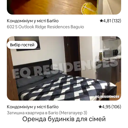
Кондомініум у місті Баґйо
Середня оцінка
4,81 (132)
602 S Outlook Ridge Residences Baguio
Вибір гостей
Вибір гостей
Кондомініум у місті Баґйо
Середня оцінка
4,95 (106)
Затишна квартира в Багіо (Мегатауер 3)
Оренда будинків для сімей