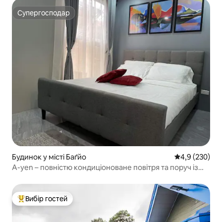
Супергосподар
Супергосподар
Будинок у місті Баґйо
Середня оцінк
4,9 (230)
A-yen – повністю кондиціоноване повітря та поруч із
найкращими місцями
Вибір гостей
Топ вибір гостей