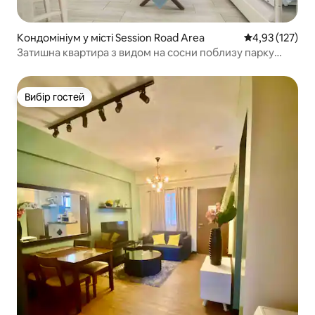
Кондомініум у місті Session Road Area
Середня оцінка
4,93 (127)
Затишна квартира з видом на сосни поблизу парку
Бернхем
Вибір гостей
Вибір гостей