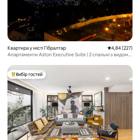
Квартира у місті Гібралтар
Середня оцінка:
4,84 (227)
Апартаменти Aston Executive Suite | 2 спальні з видом
на шахти
Вибір гостей
Топ вибір гостей