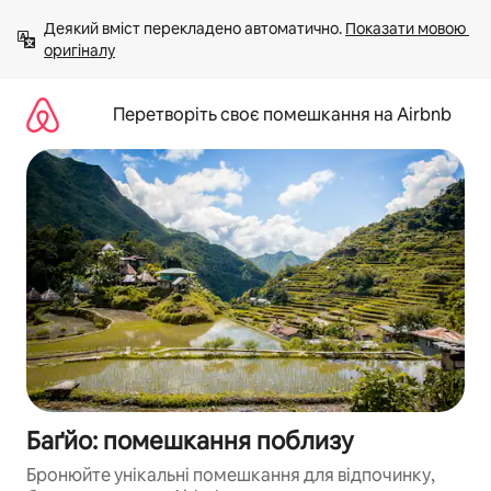
Перейти
Деякий вміст перекладено автоматично. 
Показати мовою 
до
оригіналу
вмісту
Перетворіть своє помешкання на Airbnb
Баґйо: помешкання поблизу
Бронюйте унікальні помешкання для відпочинку,