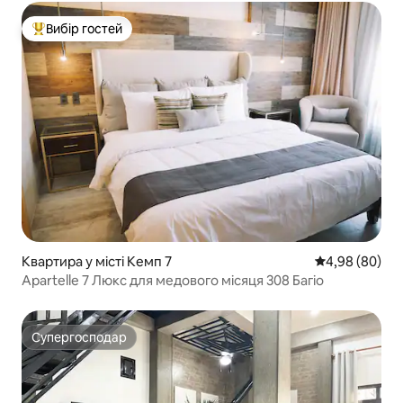
Вибір гостей
Топ вибір гостей
Квартира у місті Кемп 7
Середня оцінка
4,98 (80)
Apartelle 7 Люкс для медового місяця 308 Багіо
Супергосподар
Супергосподар