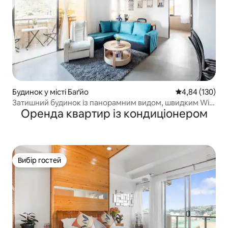
Будинок у місті Баґйо
Середня оцінка
4,84 (130)
Затишний будинок із панорамним видом, швидким Wi-
Оренда квартир із кондиціонером
Fi, Netflix
Вибір гостей
Вибір гостей