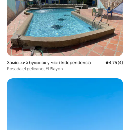
Заміський будинок у місті Independencia
Середня оцін
4,75 (4)
Posada el pelicano, El Playon