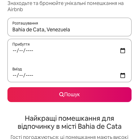
Знаходьте та бронюйте унікальні помешкання на
Airbnb
Розташування
Отримавши результати пошуку, використовуйте для навігації с
Прибуття
Виїзд
Пошук
Найкращі помешкання для
відпочинку в місті Bahia de Cata
Гості погоджуються: ці помешкання мають високі