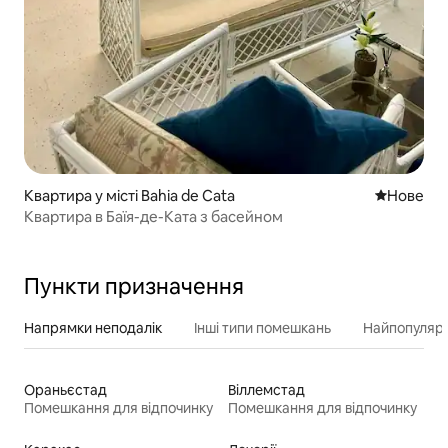
Квартира у місті Bahia de Cata
Нове місц
Нове
Квартира в Баїя-де-Ката з басейном
Пункти призначення
Напрямки неподалік
Інші типи помешкань
Найпопулярн
Ораньєстад
Віллемстад
Помешкання для відпочинку
Помешкання для відпочинку