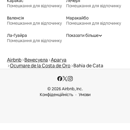
Каракас
Лечерії
Помешкання для відпочинку
Помешкання для відпочинку
Валенсія
Маракайбо
Помешкання для відпочинку
Помешкання для відпочинку
Ла-Гуайра
Показати більше
Помешкання для відпочинку
Airbnb
Венесуела
Арагуа
Ocumare de la Costa de Oro
Bahia de Cata
© 2026 Airbnb, Inc.
Конфіденційність
Умови