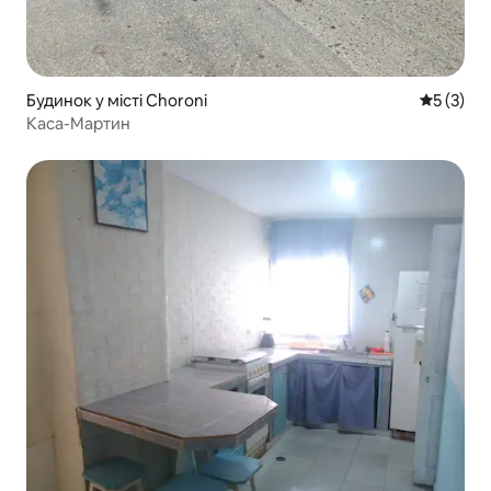
Будинок у місті Choroni
Середня о
5 (3)
Каса-Мартин