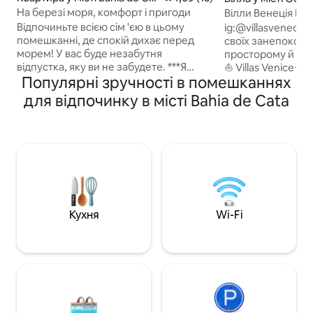
a
a
На березі моря, комфорт і пригоди
Вілли Венеція Пр
Відпочиньте всією сім 'єю в цьому
ig:@villasvenecia_
помешканні, де спокій дихає перед
своїх занепокоєн
морем! У вас буде незабутня
просторому й сп
відпустка, яку ви не забудете. ***Я
⛵️ Villas Venice☀️
Популярні зручності в помешканнях
включаю: мило, шампунь,
у перші дні, де ви
кондиціонер, гель для ванни та мило
головними героям
для відпочинку в місті Bahia de Cata
для посуду. ♡ Також туалетний папір!
з 4 чудових міськи
Стіл для доміно та настільний футбол,
маємо, ми пропон
які вам сподобаються
достатньо місця д
Високошвидкісний Wi-Fi постільна
Wi-Fi. 🌐 - кондиці
білизна, рушники та подушки входять
caney з грилерою
у вартість. Повністю обладнана кухня,
мішок для кульок
цифрова електрична кавоварка,
увага.🏅 - У декі
електричний консервний ніж,
пасажирського те
мікрохвильова піч, блендер і багато
⛱️🚤
Кухня
Wi-Fi
іншого! Цілодобова охорона.