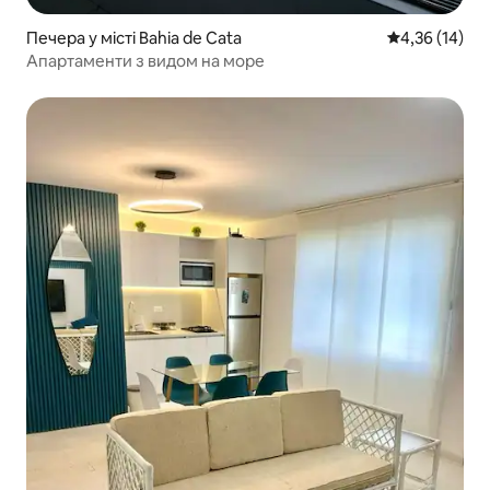
Печера у місті Bahia de Cata
Середня оцінк
4,36 (14)
Апартаменти з видом на море