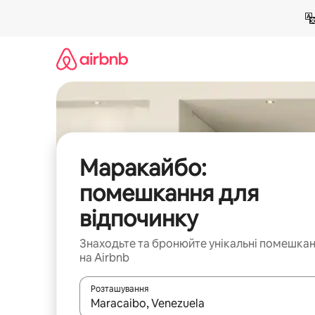
Перейти
до
вмісту
Маракайбо:
помешкання для
відпочинку
Знаходьте та бронюйте унікальні помешка
на Airbnb
Розташування
Отримавши результати пошуку, використовуйте дл