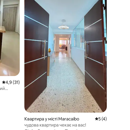
Середня оцінка: 4,9 з 5, відгуки: 31
4,9 (31)
вий
ING/
Квартира у місті Maracaibo
Середня оцінка: 5
5 (4)
чудова квартира чекає на вас!