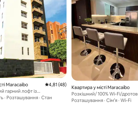
сті Maracaibo
Середня оцінка: 4,81 з 5, відгуки: 48
4,81 (48)
 5, відгуки: 73
Квартира у місті Maracaibo
й гарний лофт із
Розкішний/ 100% Wi-Fi/дрото
нням
ть
·
Розташування
·
Стан
доступ до Інтернету/ ліжко K
Розташування
·
Сім’я
·
Wi-Fi
панорамний вид