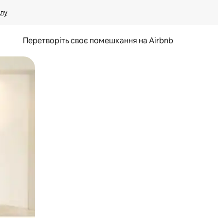
лу
Перетворіть своє помешкання на Airbnb
и дотику та гортання.