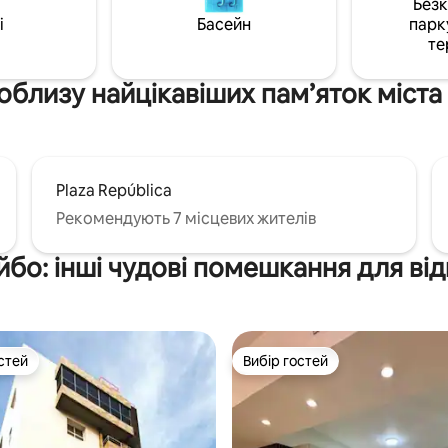
Без
✅Вода цілодобово та без
 ✅Кондиціонер ✅Телевізор і
i
Басейн
парк
те
облизу найцікавіших пам’яток міст
Plaza República
Рекомендують 7 місцевих жителів
бо: інші чудові помешкання для ві
стей
Вибір гостей
стей
Вибір гостей