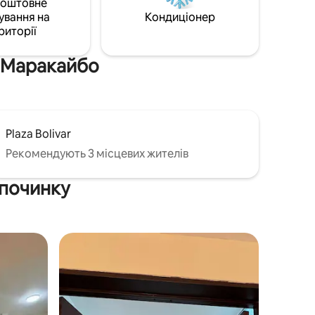
коштовне
ування на
Кондиціонер
риторії
а Маракайбо
Plaza Bolivar
Рекомендують 3 місцевих жителів
дпочинку