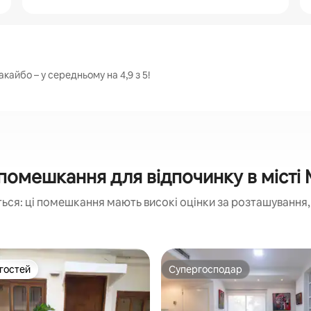
кайбо – у середньому на 4,9 з 5!
помешкання для відпочинку в місті
ься: ці помешкання мають високі оцінки за розташування, 
 гостей
Супергосподар
р гостей
Супергосподар