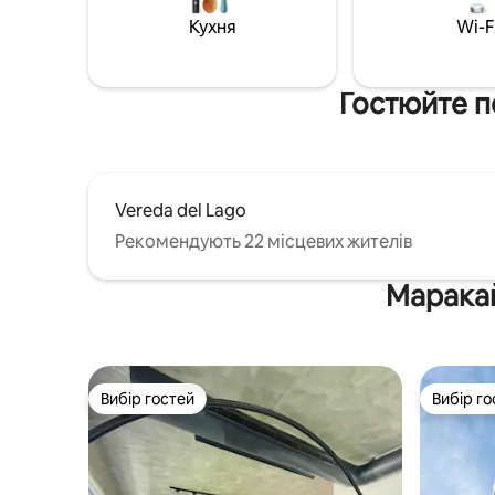
ресторани та заклади фаст-фуд, а
кімната 
також невеликий торговий центр біля
Кухня
вихідних
Wi-F
входу (Bahía del Lago). 4 хвилини від
Wi-Fi
торгового центру Sambil, Zona Norte.
Гостюйте п
Vereda del Lago
Рекомендують 22 місцевих жителів
Маракай
Вибір гостей
Вибір го
Вибір гостей
Вибір го