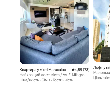
Лофт у мі
Квартира у місті Maracaibo
Середня оцінка: 4,89 з
4,89 (73)
Маленьки
Найкращий лофт міста / Av. El Milagro
паркува
Ціна/якіс
Ціна/якість
·
Сім’я
·
Гостинність