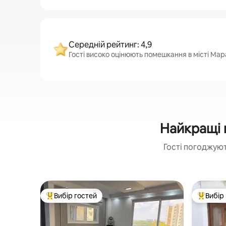
Середній рейтинг: 4,9
Гості високо оцінюють помешкання в місті Мара
Найкращі 
Гості погоджуют
Вибір гостей
Вибір
Топ вибір гостей
Топ вибі