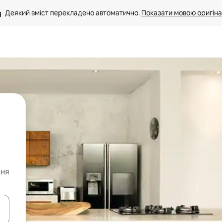
Деякий вміст перекладено автоматично. 
Показати мовою оригіна
ння
я навігації сторінкою клавіші зі стрілками вгору та вниз або жест