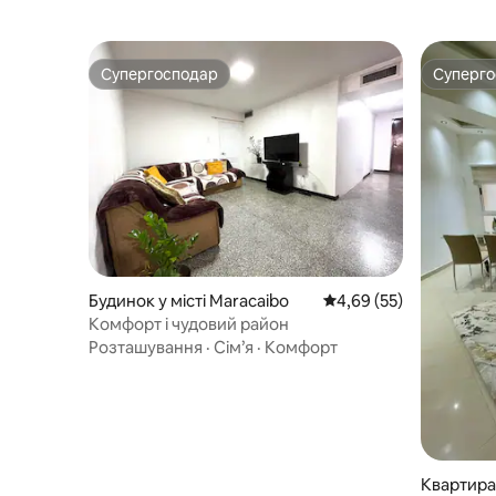
Супергосподар
Суперг
Супергосподар
Суперг
Будинок у місті Maracaibo
Середня оцінка: 4,69 з
4,69 (55)
Комфорт і чудовий район
Розташування
·
Сім’я
·
Комфорт
Квартира 