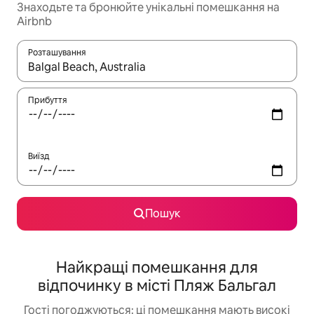
Знаходьте та бронюйте унікальні помешкання на
Airbnb
Розташування
Отримавши результати пошуку, використовуйте для навігації с
Прибуття
Виїзд
Пошук
Найкращі помешкання для
відпочинку в місті Пляж Бальгал
Гості погоджуються: ці помешкання мають високі