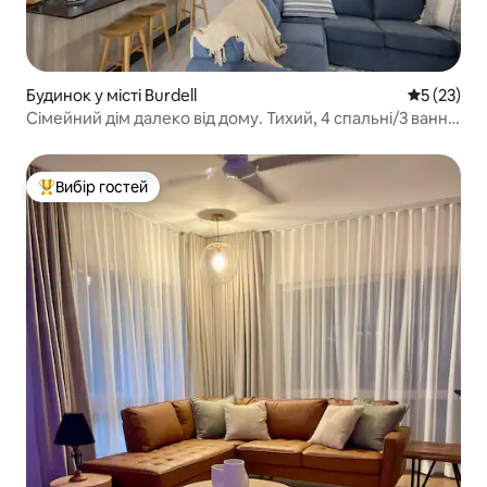
Будинок у місті Burdell
Середня оц
5 (23)
Сімейний дім далеко від дому. Тихий, 4 спальні/3 ванні
кімнати.
Вибір гостей
Топ вибір гостей