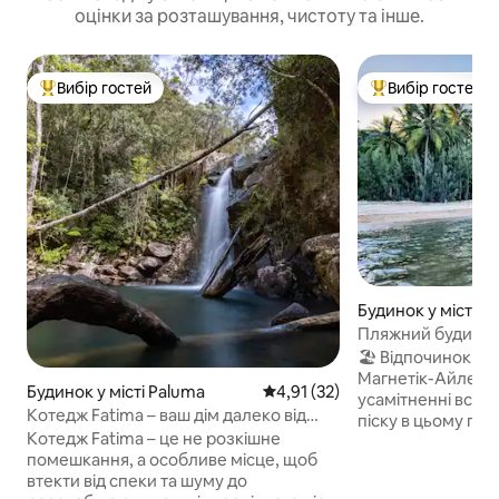
оцінки за розташування, чистоту та інше.
Вибір гостей
Вибір гостей
Топ вибір гостей
Топ вибір гостей
Будинок у місті C
Пляжний будинок
🏖️ Відпочинок на
Магнетік-Айленд 
Будинок у місті Paluma
Середня оцінка: 4,91 з 5, відгу
4,91 (32)
усамітненні всього
Котедж Fatima – ваш дім далеко від
піску в цьому пр
дому
Котедж Fatima – це не розкішне
на березі моря. 
помешкання, а особливе місце, щоб
видом на океан, 
втекти від спеки та шуму до
приватністю – ід