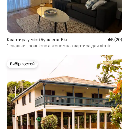
Квартира у місті Бушленд-Біч
Середня оц
5 (20)
1 спальня, повністю автономна квартира для літніх
людей
Вибір гостей
Вибір гостей