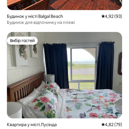
Будинок у місті Balgal Beach
Середня оцінк
4,92 (93)
Будинок для відпочинку на пляжі
Вибір гостей
Вибір гостей
Квартира у місті Лусінда
Середня оцінк
4,82 (79)