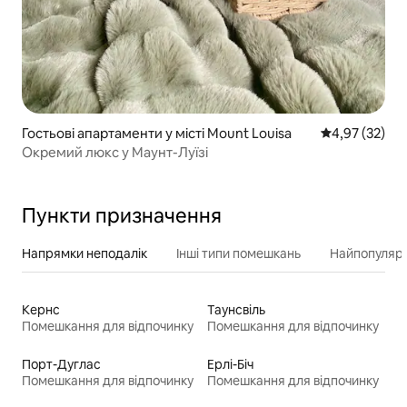
Гостьові апартаменти у місті Mount Louisa
Середня оцінк
4,97 (32)
Окремий люкс у Маунт-Луїзі
Пункти призначення
Напрямки неподалік
Інші типи помешкань
Найпопулярн
Кернс
Таунсвіль
Помешкання для відпочинку
Помешкання для відпочинку
Порт-Дуглас
Ерлі-Біч
Помешкання для відпочинку
Помешкання для відпочинку