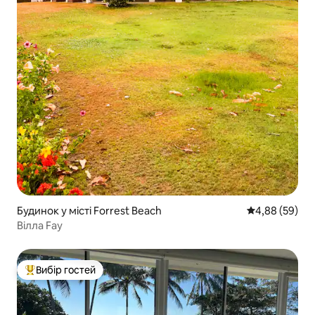
Будинок у місті Forrest Beach
Середня оцінка
4,88 (59)
Вілла Fay
Вибір гостей
Топ вибір гостей