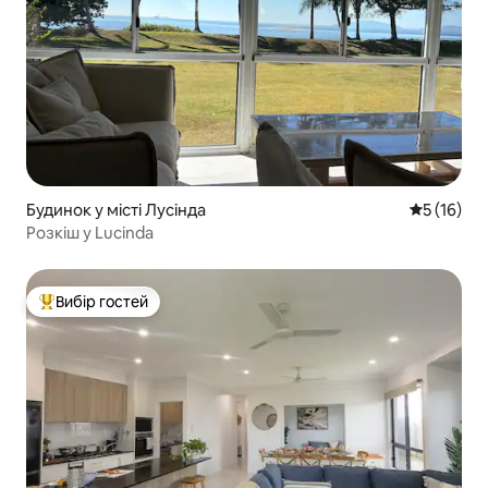
Будинок у місті Лусінда
Середня оц
5 (16)
Розкіш у Lucinda
Вибір гостей
Топ вибір гостей