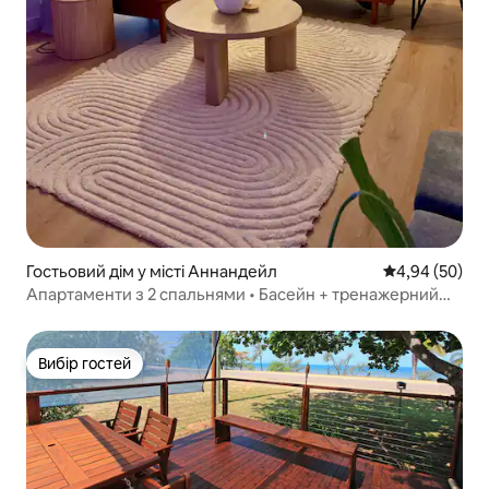
Гостьовий дім у місті Аннандейл
Середня оцінка
4,94 (50)
Апартаменти з 2 спальнями • Басейн + тренажерний
зал • Поруч з університетом і лікарнею
Вибір гостей
Вибір гостей