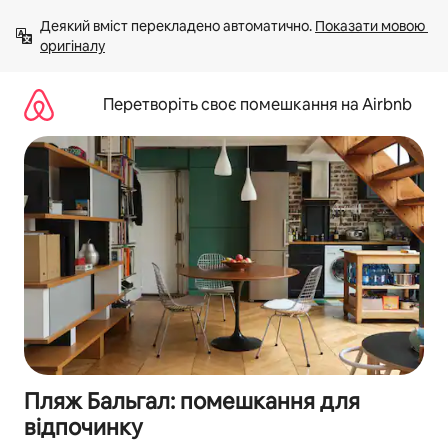
Перейти
Деякий вміст перекладено автоматично. 
Показати мовою 
до
оригіналу
вмісту
Перетворіть своє помешкання на Airbnb
Пляж Бальгал: помешкання для
відпочинку