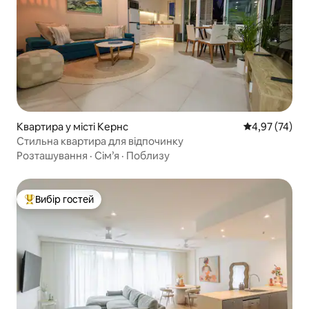
Квартира у місті Кернс
Середня оцінк
4,97 (74)
Стильна квартира для відпочинку
Розташування
·
Сім’я
·
Поблизу
Вибір гостей
Топ вибір гостей