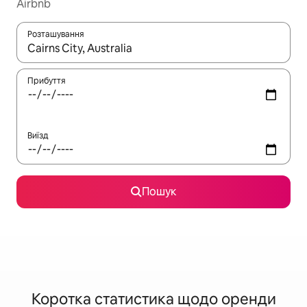
Airbnb
Розташування
Отримавши результати пошуку, використовуйте для навігації с
Прибуття
Виїзд
Пошук
Коротка статистика щодо оренди