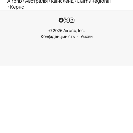
Airbnb
Австралія
Квінсленд
Cairns Regional
Кернс
© 2026 Airbnb, Inc.
Конфіденційність
Умови