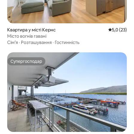
Квартира у місті Кернс
Середня оцін
5,0 (23)
Місто вогнів гавані
Сім’я
·
Розташування
·
Гостинність
Супергосподар
Супергосподар