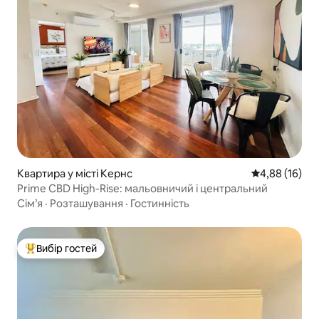
Квартира у місті Кернс
Середня оцінк
4,88 (16)
Prime CBD High-Rise: мальовничий і центральний
Сім’я
·
Розташування
·
Гостинність
Вибір гостей
Топ вибір гостей