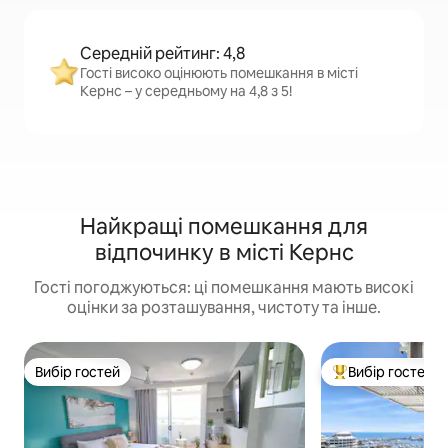
Середній рейтинг: 4,8
Гості високо оцінюють помешкання в місті
Кернс – у середньому на 4,8 з 5!
Найкращі помешкання для
відпочинку в місті Кернс
Гості погоджуються: ці помешкання мають високі
оцінки за розташування, чистоту та інше.
Вибір гостей
Вибір гостей
Вибір гостей
Топ вибір гостей