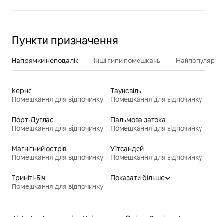
Пункти призначення
Напрямки неподалік
Інші типи помешкань
Найпопулярн
Кернс
Таунсвіль
Помешкання для відпочинку
Помешкання для відпочинку
Порт-Дуглас
Пальмова затока
Помешкання для відпочинку
Помешкання для відпочинку
Магнітний острів
Уїтсандей
Помешкання для відпочинку
Помешкання для відпочинку
Триніті-Біч
Показати більше
Помешкання для відпочинку