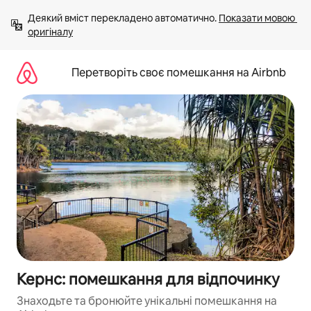
Перейти
Деякий вміст перекладено автоматично. 
Показати мовою 
до
оригіналу
вмісту
Перетворіть своє помешкання на Airbnb
Кернс: помешкання для відпочинку
Знаходьте та бронюйте унікальні помешкання на