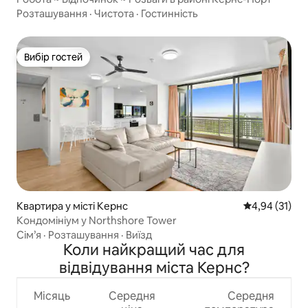
Розташування
·
Чистота
·
Гостинність
Вибір гостей
Вибір гостей
Квартира у місті Кернс
Середня оцінк
4,94 (31)
Кондомініум у Northshore Tower
Сім’я
·
Розташування
·
Виїзд
Коли найкращий час для
відвідування міста Кернс?
Місяць
Середня
Середня