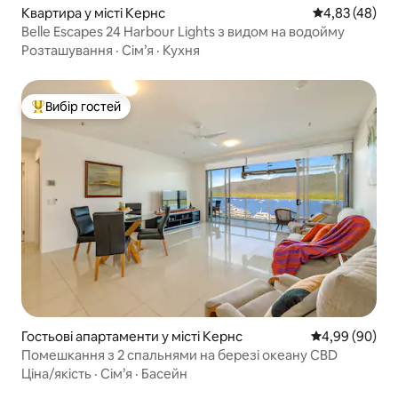
Квартира у місті Кернс
Середня оцінк
4,83 (48)
Belle Escapes 24 Harbour Lights з видом на водойму
Розташування
·
Сім’я
·
Кухня
Вибір гостей
Топ вибір гостей
Гостьові апартаменти у місті Кернс
Середня оцінка
4,99 (90)
Помешкання з 2 спальнями на березі океану CBD
Ціна/якість
·
Сім’я
·
Басейн