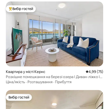
Вибір гостей
Топ вибір гостей
Квартира у місті Кернс
Середня оцінк
4,99 (75)
Розкішне помешкання на березі озера I Диван-ліжко I
Басейн, тренажерний зал і сауна
Ціна/якість
·
Розташування
·
Прибуття
Вибір гостей
Вибір гостей