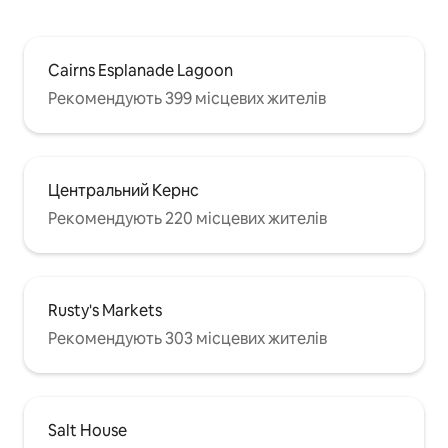
холодильник, чайник, тостер,
мікрохвильову піч. Безкоштовна кава,
молоко та чай в номері. • З басейну та
спа-центру на даху відкриваються,
Cairns Esplanade Lagoon
мабуть, найкращі панорамні краєвиди
Рекомендують 399 місцевих жителів
на місто. Ви будете в захваті на
кожному кроці від сучасної
вишуканості та дивовижного
розташування міста цієї неймовірної
студії. Натисніть на фотографії, щоб
Центральний Кернс
переглянути більше про це
Рекомендують 220 місцевих жителів
помешкання та його околиці. Я з
радістю прийму вас!
Rusty's Markets
Рекомендують 303 місцевих жителів
Salt House