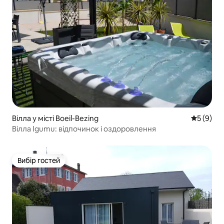
Вілла у місті Boeil-Bezing
Середня о
5 (9)
Вілла Igumu: відпочинок і оздоровлення
Вибір гостей
Вибір гостей