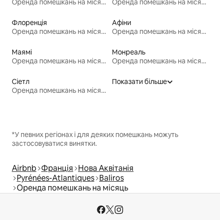
Оренда помешкань на місяць
Оренда помешкань на місяць
Флоренція
Афіни
Оренда помешкань на місяць
Оренда помешкань на місяць
Маямі
Монреаль
Оренда помешкань на місяць
Оренда помешкань на місяць
Сіетл
Показати більше
Оренда помешкань на місяць
*У певних регіонах і для деяких помешкань можуть
застосовуватися винятки.
Airbnb
Франція
Нова Аквітанія
Pyrénées-Atlantiques
Baliros
Оренда помешкань на місяць