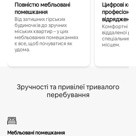
Повністю мебльовані
Цифрові кочі
помешкання
професіонал
відрядження
Від затишних гірських
будиночків до зручних
Комфортні по
міських квартир – у цих
віддаленої роб
мебльованих помешканнях
спеціальним 
є все, щоб почуватися як
місцем.
удома.
Зручності та привілеї тривалого
перебування
Мебльовані помешкання