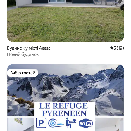
Будинок у місті Assat
Середня оц
5 (19)
Новий будинок
Вибір гостей
Вибір гостей