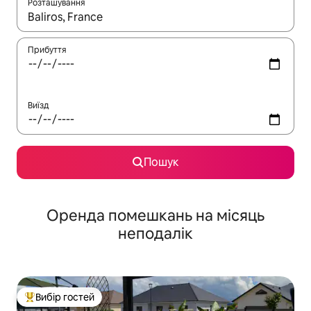
Розташування
Отримавши результати пошуку, використовуйте для навігації с
Прибуття
Виїзд
Пошук
Оренда помешкань на місяць
неподалік
Вибір гостей
Топ вибір гостей