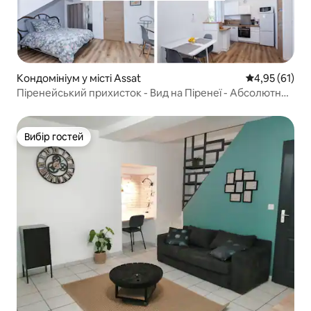
Кондомініум у місті Assat
Середня оцінк
4,95 (61)
Піренейський прихисток - Вид на Піренеї - Абсолютно
новий
Вибір гостей
Вибір гостей