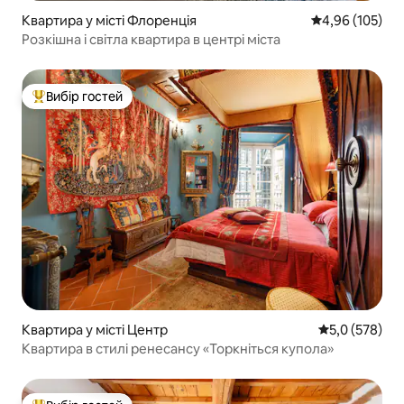
Квартира у місті Флоренція
Середня оцінка
4,96 (105)
Розкішна і світла квартира в центрі міста
Вибір гостей
Топ вибір гостей
Квартира у місті Центр
Середня оцінк
5,0 (578)
Квартира в стилі ренесансу «Торкніться купола»