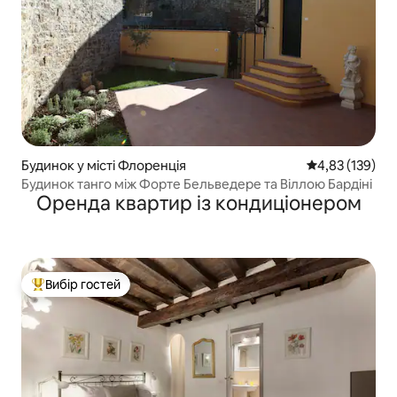
Будинок у місті Флоренція
Середня оцінка
4,83 (139)
Будинок танго між Форте Бельведере та Віллою Бардіні
Оренда квартир із кондиціонером
Вибір гостей
Топ вибір гостей