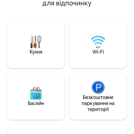
для відпочинку
оригінальні прик
дизайну. У квартирі достатньо місця
меблями. Розкішні
для вашої інтелектуальної станції:
«тиші» вікна для
Інтернет швидкий і надійний,
сну. Професійні 
доступний з кожного кута. Ми
D'Epoca: професі
особливо ретельно дезінфікуємо всі
приватність, від
важливі зони, зокрема те, що
будівлі, санобро
помешкання піддається санобробці за
простирадла при 
допомогою генераторів Ozone.
Простір унікальн
Квартира щойно відреставрована з
Кухня
Wi-Fi
та оформленими 
особливим смаком, змішуючи різні
вікнами. Власник
стилі в архітектурі та дизайні. Це 2-
середовище чудо
поверхова квартира на останньому
щоб забезпечит
поверсі будівлі середини ХХ-го
комфорт тим, хто
століття безпосередньо за межами
(Wi-Fi, незважаюч
історичного центру міста: на першому
історичну будівл
поверсі розташовані спальні
практичність та е
(апартаменти та друга спальня), ванна
Безкоштовне
хто подорожує з с
кімната та гардеробна кімната. Люкс
Басейн
паркування на
антишукані штори т
запроваджений елегантною вітальнею
території
приміщення квар
з окремою індустрією зі скла та
Вітальне спілкува
праскою, що розділяє її від спальні з
електронну пошт
двоспальною кімнатою з балконом та
повідомлення, WhatsApp Р
каміном. У другій спальні є велика