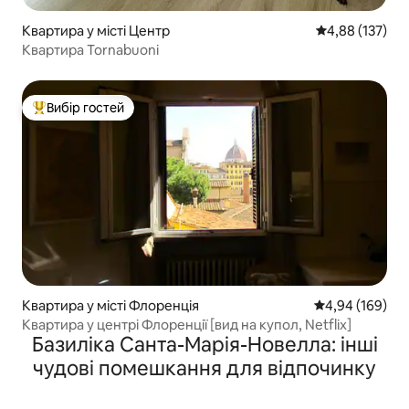
Квартира у місті Центр
Середня оцінка
4,88 (137)
Квартира Tornabuoni
Вибір гостей
Топ вибір гостей
Квартира у місті Флоренція
Середня оцінка:
4,94 (169)
Квартира у центрі Флоренції [вид на купол, Netflix]
Базиліка Санта-Марія-Новелла: інші
чудові помешкання для відпочинку