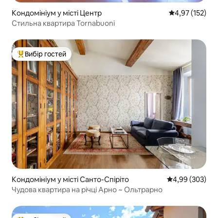
Кондомініум у місті Центр
Середня оцінка
4,97 (152)
Стильна квартира Tornabuoni
Вибір гостей
Топ вибір гостей
Кондомініум у місті Санто-Спіріто
Середня оцінка:
4,99 (303)
Чудова квартира на річці Арно ~ Ольтрарно