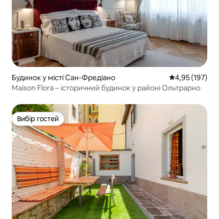
Будинок у місті Сан-Фредіано
Середня оцінка
4,95 (197)
Maison Flora – історичний будинок у районі Ольтрарно
Вибір гостей
Вибір гостей