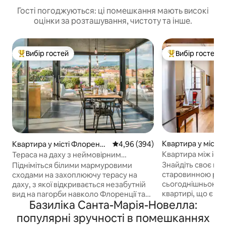
Гості погоджуються: ці помешкання мають високі
оцінки за розташування, чистоту та інше.
Вибір гостей
Вибір гостей
Топ вибір гостей
Топ вибір гостей
Квартира у місті 
Квартира у місті Флоренці
Середня оцінка: 4,96 з 5, відгук
4,96 (394)
я
я
Квартира між іст
Тераса на даху з неймовірним
біля Дуомо
краєвидом. Коротка прогулянка до
Знайдіть своє по
Підніміться білими мармуровими
Дуомо.
старовинною роз
сходами на захоплюючу терасу на
сьогоднішньою ек
даху, з якої відкривається незабутній
квартирі, що є ч
вид на пагорби навколо Флоренції та
Базиліка Санта-Марія-Новелла:
Палаццо Д 'Амбр
історичний центр. Ця квартира була
зручностями, вон
нещодавно відремонтована,
популярні зручності в помешканнях
високими стелями
поєднуючи різні види архітектури та