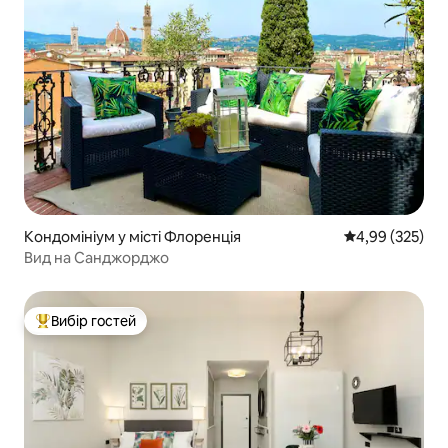
Кондомініум у місті Флоренція
Середня оцінка:
4,99 (325)
Вид на Санджорджо
Вибір гостей
Топ вибір гостей