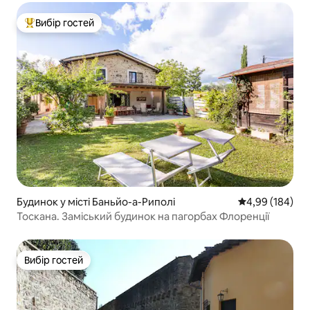
Вибір гостей
Топ вибір гостей
Будинок у місті Баньйо-а-Риполі
Середня оцінка:
4,99 (184)
Тоскана. Заміський будинок на пагорбах Флоренції
Вибір гостей
Вибір гостей