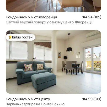
Кондомініум у місті Флоренція
Середня оцінка
4,94 (105)
Світлий верхній поверх у самому центрі Флоренції
Вибір гостей
Топ вибір гостей
Кондомініум у місті Центр
Середня оцінка
4,99 (319)
Чарівна квартира на Понте Веккьо