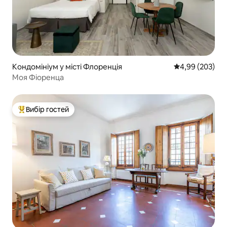
Кондомініум у місті Флоренція
Середня оцінка:
4,99 (203)
Моя Фіоренца
Вибір гостей
Топ вибір гостей