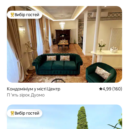
Вибір гостей
Топ вибір гостей
Кондомініум у місті Центр
Середня оцінка:
4,99 (160)
П 'ять зірок Дуомо
Вибір гостей
Топ вибір гостей