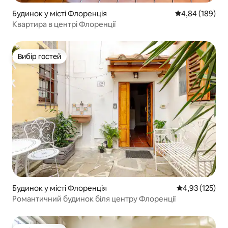
Будинок у місті Флоренція
Середня оцінка:
4,84 (189)
Квартира в центрі Флоренції
Вибір гостей
Вибір гостей
Будинок у місті Флоренція
Середня оцінка
4,93 (125)
Романтичний будинок біля центру Флоренції