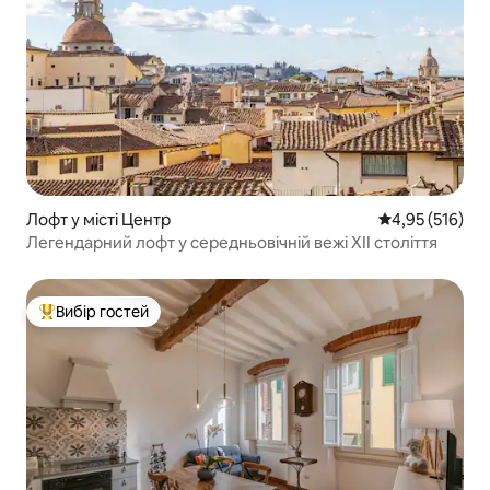
Лофт у місті Центр
Середня оцінка
4,95 (516)
Легендарний лофт у середньовічній вежі XII століття
Вибір гостей
Топ вибір гостей