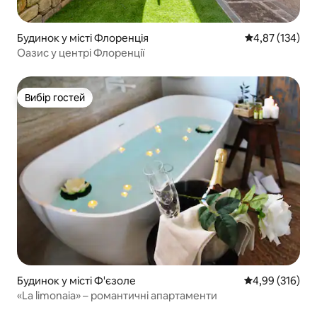
Будинок у місті Флоренція
Середня оцінка
4,87 (134)
Оазис у центрі Флоренції
Вибір гостей
Вибір гостей
Будинок у місті Ф'єзоле
Середня оцінка
4,99 (316)
«La limonaia» – романтичні апартаменти