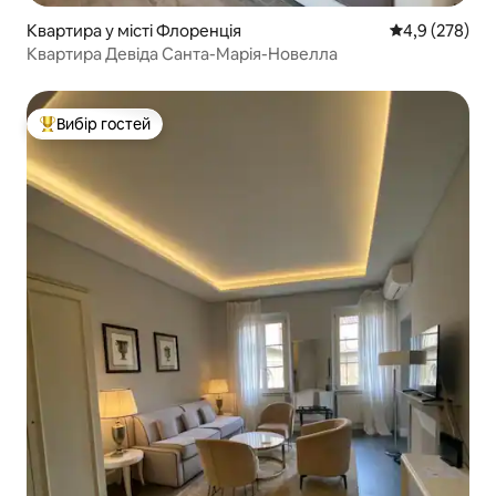
Квартира у місті Флоренція
Середня оцінк
4,9 (278)
Квартира Девіда Санта-Марія-Новелла
Вибір гостей
Топ вибір гостей