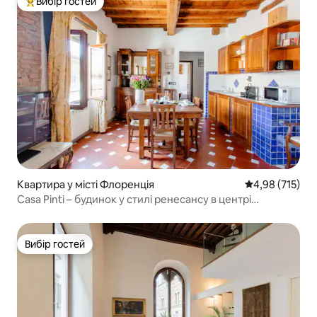
Вибір гостей
Топ вибір гостей
Квартира у місті Флоренція
Середня оцінка
4,98 (715)
Casa Pinti – будинок у стилі ренесансу в центрі
Флоренції
Вибір гостей
Вибір гостей