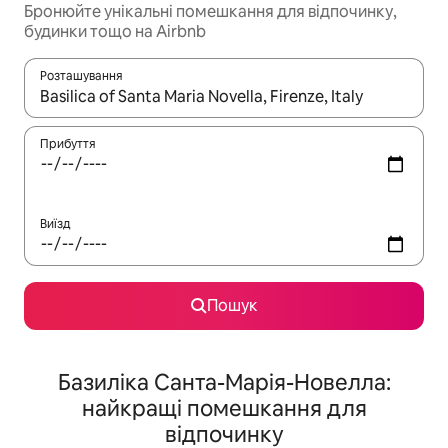
Бронюйте унікальні помешкання для відпочинку,
будинки тощо на Airbnb
Розташування
Отримавши результати пошуку, використовуйте для навігації с
Прибуття
Виїзд
Пошук
Базиліка Санта-Марія-Новелла:
найкращі помешкання для
відпочинку