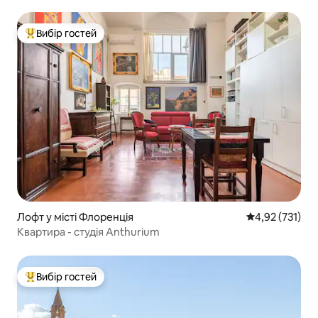
Вибір гостей
Топ вибір гостей
Лофт у місті Флоренція
Середня оцінка
4,92 (731)
Квартира - студія Anthurium
Вибір гостей
Топ вибір гостей