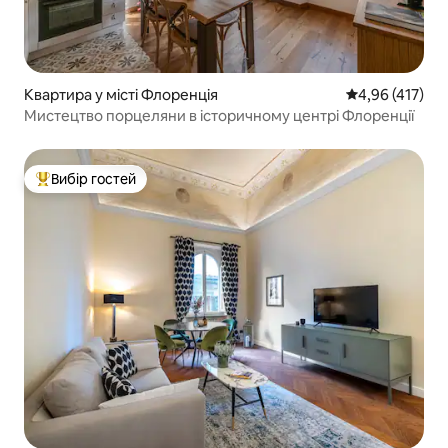
Квартира у місті Флоренція
Середня оцінка
4,96 (417)
Мистецтво порцеляни в історичному центрі Флоренції
Вибір гостей
Топ вибір гостей