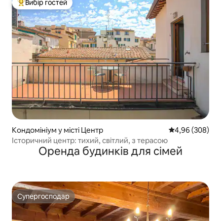
Вибір гостей
Топ вибір гостей
Кондомініум у місті Центр
Середня оцінка:
4,96 (308)
Історичний центр: тихий, світлий, з терасою
Оренда будинків для сімей
Супергосподар
Супергосподар