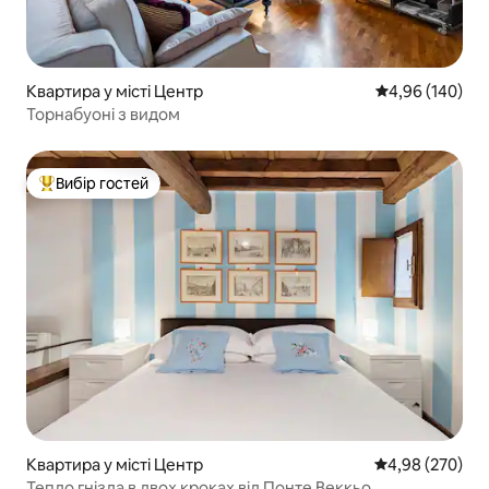
Квартира у місті Центр
Середня оцінка:
4,96 (140)
Торнабуоні з видом
Вибір гостей
Топ вибір гостей
Квартира у місті Центр
Середня оцінка:
4,98 (270)
Тепло гнізда в двох кроках від Понте Веккьо