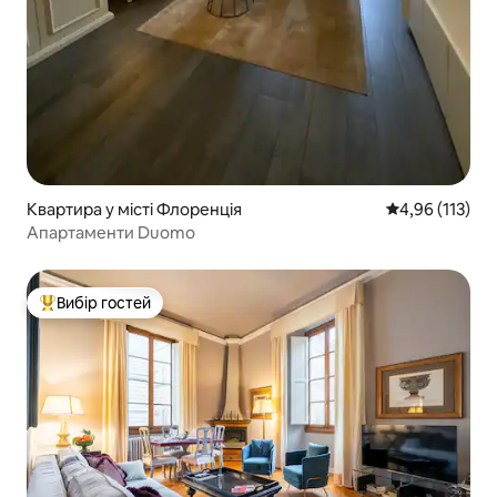
Квартира у місті Флоренція
Середня оцінка
4,96 (113)
Апартаменти Duomo
Вибір гостей
Топ вибір гостей