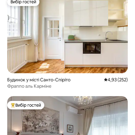
Вибір гостей
Вибір гостей
Будинок у місті Санто-Спіріто
Середня оцінка
4,93 (252)
Фраппо аль Карміне
Вибір гостей
Топ вибір гостей