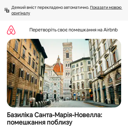
Перейти
Деякий вміст перекладено автоматично. 
Показати мовою 
до
оригіналу
вмісту
Перетворіть своє помешкання на Airbnb
Базиліка Санта-Марія-Новелла:
помешкання поблизу