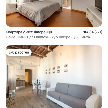
Квартира у місті Флоренція
Середня оцінка
4,84 (771)
Помешкання для відпочинку у Флоренції – Санта-
Марія-Новелла
Вибір гостей
Вибір гостей