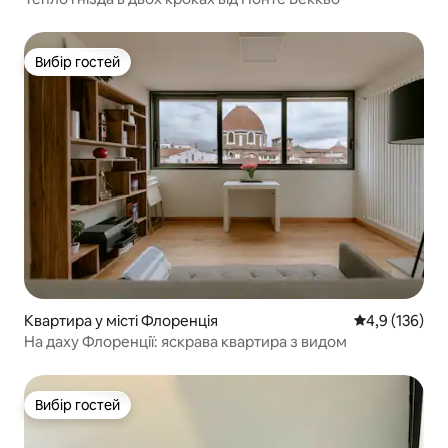
Вибір гостей
Вибір гостей
Квартира у місті Флоренція
Середня оцінк
4,9 (136)
На даху Флоренції: яскрава квартира з видом
Вибір гостей
Вибір гостей