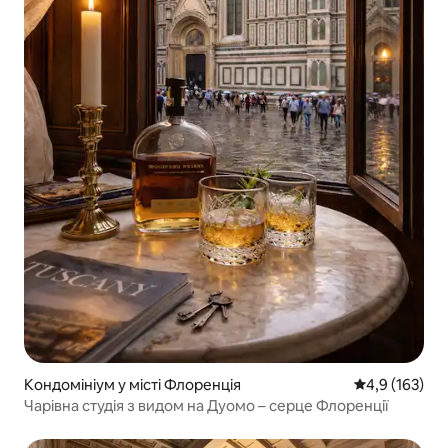
Кондомініум у місті Флоренція
Середня оцінк
4,9 (163)
Чарівна студія з видом на Дуомо – серце Флоренції