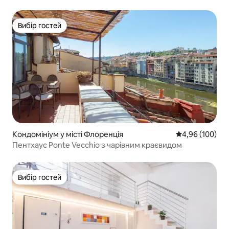
Вибір гостей
Вибір гостей
Кондомініум у місті Флоренція
Середня оцінка:
4,96 (100)
Пентхаус Ponte Vecchio з чарівним краєвидом
Вибір гостей
Вибір гостей