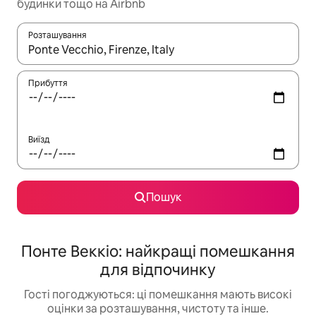
будинки тощо на Airbnb
Розташування
Отримавши результати пошуку, використовуйте для навігації с
Прибуття
Виїзд
Пошук
Понте Веккіо: найкращі помешкання
для відпочинку
Гості погоджуються: ці помешкання мають високі
оцінки за розташування, чистоту та інше.