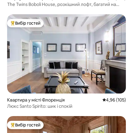
The Twins Boboli House, розкішний лофт, багатий на
витвори мистецтва, в історичному центрі Флоренції
Вибір гостей
Топ вибір гостей
Квартира у місті Флоренція
Середня оцінка
4,96 (105)
Люкс Santo Spirito: шик і спокій
Вибір гостей
Топ вибір гостей