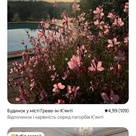
Будинок у місті Греве-ін-К'янті
Середня оцінка:
4,99 (109)
Відпочинок і чарівність серед пагорбів К'янті