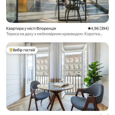
Квартира у місті Флоренція
Середня оцінка:
4,96 (394)
Тераса на даху з неймовірним краєвидом. Коротка
прогулянка до Дуомо.
Вибір гостей
Топ вибір гостей