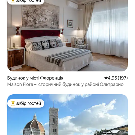
Вибір гостей
Топ вибір гостей
Будинок у місті Флоренція
Середня оцінка
4,95 (197)
Maison Flora – історичний будинок у районі Ольтрарно
Вибір гостей
Топ вибір гостей