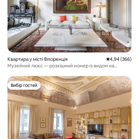
Квартира у місті Флоренція
Середня оцінка:
4,94 (366)
Музейний люкс — розкішний номер із видом на
річку —
Вибір гостей
Вибір гостей