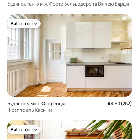
Будинок танго між Форте Бельведере та Віллою Бардіні
Вибір гостей
Вибір гостей
Будинок у місті Флоренція
Середня оцінка
4,93 (252)
Фраппо аль Карміне
Вибір гостей
Вибір гостей