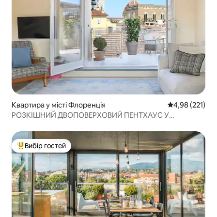
Квартира у місті Флоренція
Середня оцінка
4,98 (221)
РОЗКІШНИЙ ДВОПОВЕРХОВИЙ ПЕНТХАУС У
СЕРЕДНЬОВІЧНІЙ ВЕЖІ
Вибір гостей
Топ вибір гостей