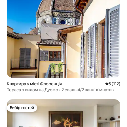
Квартира у місті Флоренція
Середня оці
5 (112)
Тераса з видом на Дуомо • 2 спальні/2 ванні кімнати •
Ліфт • Центральне розташування
Вибір гостей
Вибір гостей