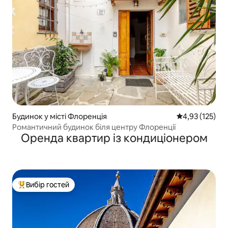
Будинок у місті Флоренція
Середня оцінка
4,93 (125)
Романтичний будинок біля центру Флоренції
Оренда квартир із кондиціонером
Вибір гостей
Топ вибір гостей