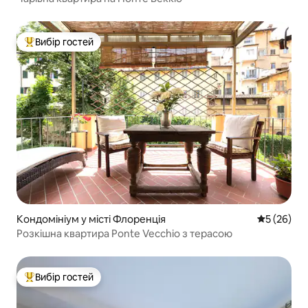
Вибір гостей
Топ вибір гостей
Кондомініум у місті Флоренція
Середня оц
5 (26)
Розкішна квартира Ponte Vecchio з терасою
Вибір гостей
Топ вибір гостей