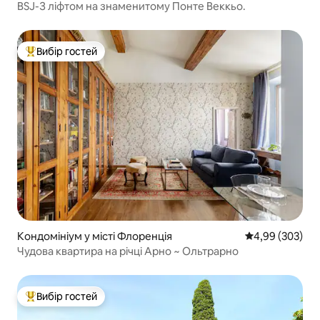
BSJ-З ліфтом на знаменитому Понте Веккьо.
Вибір гостей
Топ вибір гостей
Кондомініум у місті Флоренція
Середня оцінка:
4,99 (303)
Чудова квартира на річці Арно ~ Ольтрарно
Вибір гостей
Топ вибір гостей