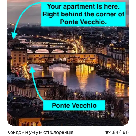
Кондомініум у місті Флоренція
Середня оцінка
4,84 (161)