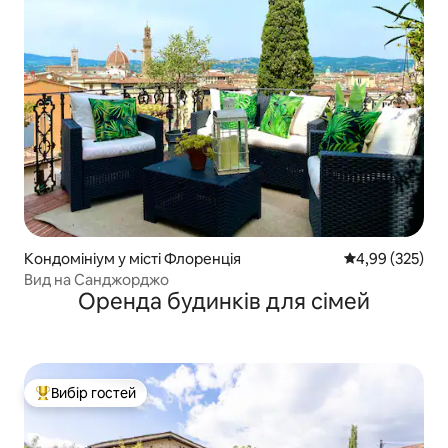
Кондомініум у місті Флоренція
Середня оцінка:
4,99 (325)
Вид на Санджорджо
Оренда будинків для сімей
Вибір гостей
Топ вибір гостей