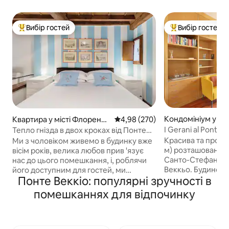
Вибір гостей
Вибір гостей
Топ вибір гостей
Топ вибір гостей
Кондомініум у мі
Квартира у місті Флоренці
Середня оцінка: 4,98 з 5, відгук
4,98 (270)
нція
я
I Gerani al Ponte 
Тепло гнізда в двох кроках від Понте
Веккьо
Красива та просто
Ми з чоловіком живемо в будинку вже
м) розташована н
вісім років, велика любов прив 'язує
Санто-Стефано з
нас до цього помешкання, і, роблячи
Веккьо. Будинок
його доступним для гостей, ми
Понте Веккіо: популярні зручності в
третьому поверсі
сподіваємося, що це буде їхній дім під
ліфтом. Є три спальні (дві двоспальні
час їхнього перебування у Флоренції.
помешканнях для відпочинку
та одна з двома
Ви можете скористатися добре
ліжками), дві ванні кімн
обладнаною кухнею з духовкою,
велика кухня з ї
посудомийною машиною,
вітальня та два 
холодильником, еспресо-машиною,