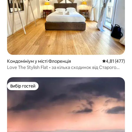
Кондомініум у місті Флоренція
Середня оцінка
4,81 (477)
Love The Stylish Flat • за кілька сходинок від Старого
мосту
Вибір гостей
Вибір гостей