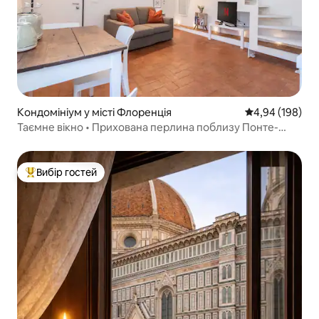
Кондомініум у місті Флоренція
Середня оцінка:
4,94 (198)
Таємне вікно • Прихована перлина поблизу Понте-
Веккьо
Вибір гостей
Топ вибір гостей