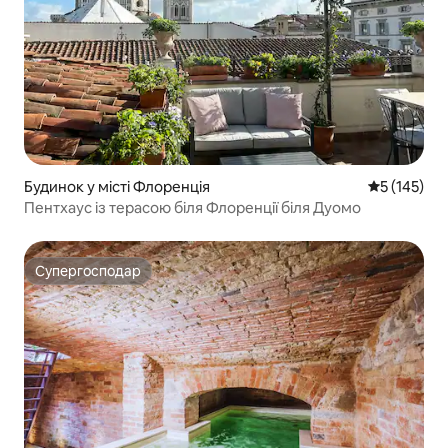
Будинок у місті Флоренція
Середня оці
5 (145)
Пентхаус із терасою біля Флоренції біля Дуомо
Супергосподар
Супергосподар