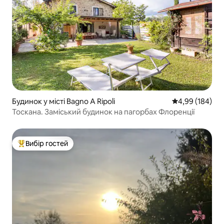
Будинок у місті Bagno A Ripoli
Середня оцінка:
4,99 (184)
Тоскана. Заміський будинок на пагорбах Флоренції
Вибір гостей
Топ вибір гостей