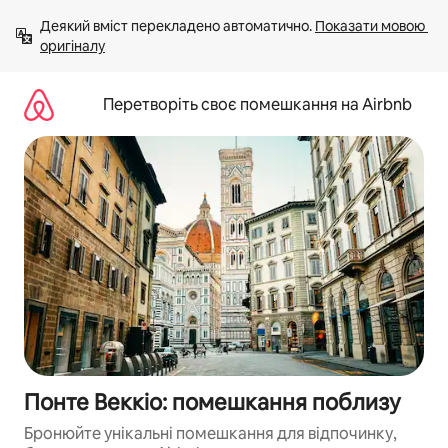
Перейти
Деякий вміст перекладено автоматично. 
Показати мовою 
до
оригіналу
вмісту
Перетворіть своє помешкання на Airbnb
Понте Веккіо: помешкання поблизу
Бронюйте унікальні помешкання для відпочинку,