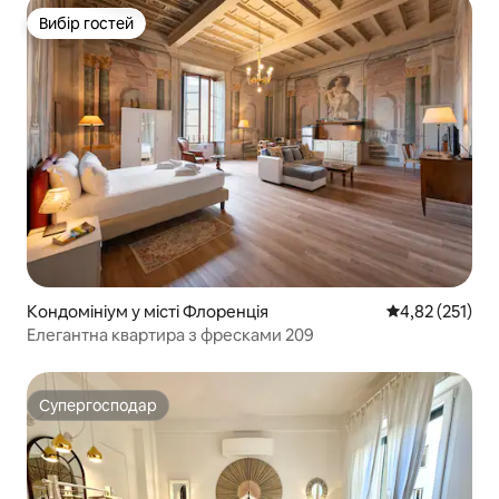
Вибір гостей
Вибір гостей
Кондомініум у місті Флоренція
Середня оцінка
4,82 (251)
Елегантна квартира з фресками 209
Супергосподар
Супергосподар