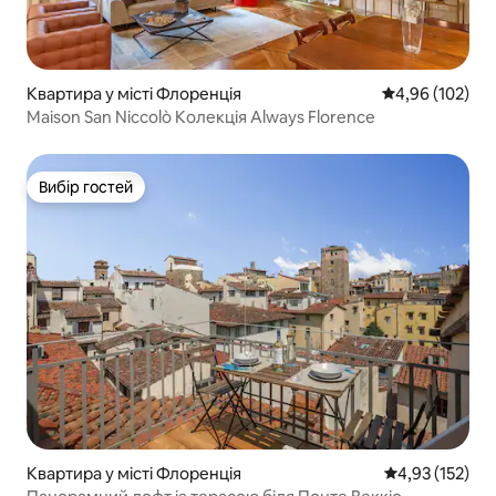
Квартира у місті Флоренція
Середня оцінка
4,96 (102)
Maison San Niccolò Колекція Always Florence
Вибір гостей
Вибір гостей
Квартира у місті Флоренція
Середня оцінка
4,93 (152)