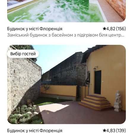
Будинок у місті Флоренція
Середня оцінка
4,82 (156)
Заміський будинок з басейном з підігрівом біля центру
міста
Вибір гостей
Вибір гостей
Будинок у місті Флоренція
Середня оцінка
4,83 (139)