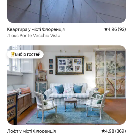
Квартира у місті Флоренція
Середня оцінка
4,96 (92)
Люкс Ponte Vecchio Vista
Вибір гостей
Топ вибір гостей
Лофт у місті Флоренція
Середня оцінка:
4,98 (369)