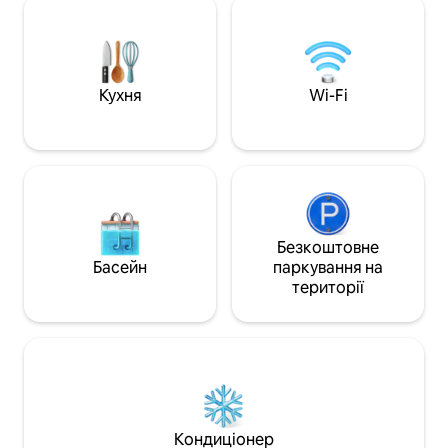
першої необхідно
чайником з асортиментом чаю та трав
кімнати, кухонне
'яними, тостером, необхідним для
білизна, рушники
приготування їжі (сіль, перець, олія...).
мікрохвильова піч,
У ванній кімнаті ви знайдете шампунь і
смарт-телевізор,
гель для душу, який можна
Кухня
Wi-Fi
сушильна машина
використовувати для своїх потреб, але
з увагою до спільного користування з
іншими.
Безкоштовне
Басейн
паркування на
території
Кондиціонер