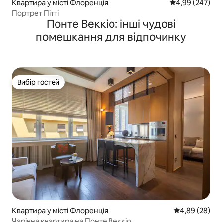
Квартира у місті Флоренція
Середня оцінка:
4,99 (247)
Портрет Пітті
Понте Веккіо: інші чудові
помешкання для відпочинку
Вибір гостей
Вибір гостей
Квартира у місті Флоренція
Середня оцінка
4,89 (28)
Чарівна квартира на Понте Веккіо