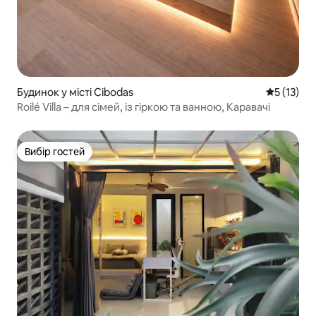
Будинок у місті Cibodas
Середня оц
5 (13)
Roilé Villa – для сімей, із гіркою та ванною, Каравачі
Вибір гостей
Вибір гостей