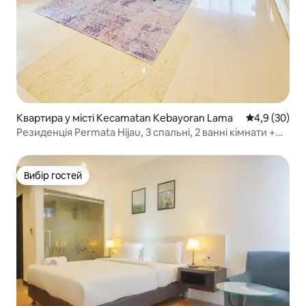
Квартира у місті Kecamatan Kebayoran Lama
Середня оцін
4,9 (30)
Резиденція Permata Hijau, 3 спальні, 2 ванні кімнати +
паркінг, Wi-Fi
Вибір гостей
Вибір гостей