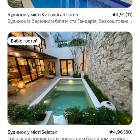
Будинок у місті Kebayoran Lama
Середня оцінк
4,91 (11)
Будинок із басейном біля міста Гандарія, безкоштовна
парковка
Вибір гостей
Вибір гостей
Будинок у місті Selatan
Середня оцінка
4,96 (80)
Тропічний прихисток із приватним басейном у районі