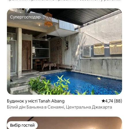
для експатів
Супергосподар
Супергосподар
Будинок у місті Tanah Abang
Середня оцінк
4,74 (88)
Білий дім Баньяна в Сенаяні, Центральна Джакарта
Вибір гостей
Вибір гостей