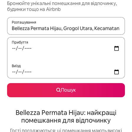
Бронюйте унікальні помешкання для відпочинку,
будинки тощо на Airbnb
Розташування
Отримавши результати пошуку, використовуйте для навігації с
Прибуття
Виїзд
Пошук
Bellezza Permata Hijau: найкращі
помешкання для відпочинку
Гості погоджуються: ці помешкання мають високі