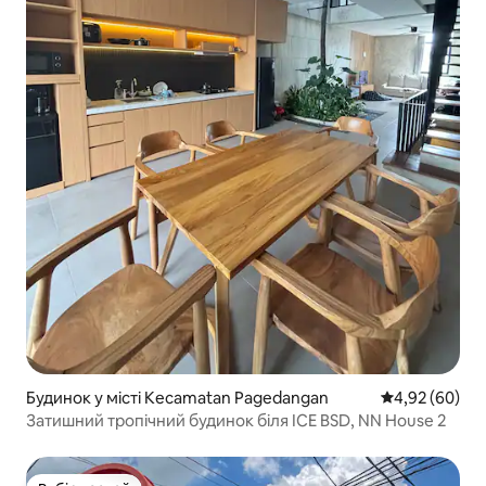
Будинок у місті Kecamatan Pagedangan
Середня оцінка
4,92 (60)
Затишний тропічний будинок біля ICE BSD, NN House 2