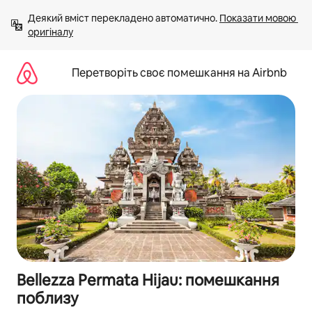
Перейти
Деякий вміст перекладено автоматично. 
Показати мовою 
до
оригіналу
вмісту
Перетворіть своє помешкання на Airbnb
Bellezza Permata Hijau: помешкання
поблизу