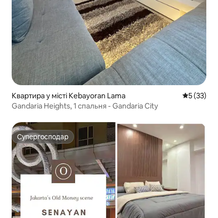
Квартира у місті Kebayoran Lama
Середня оц
5 (33)
Gandaria Heights, 1 спальня - Gandaria City
Супергосподар
Супергосподар