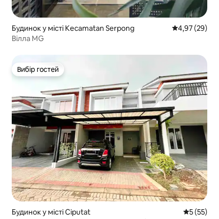
Будинок у місті Kecamatan Serpong
Середня оцінк
4,97 (29)
Вілла MG
Вибір гостей
Вибір гостей
Будинок у місті Ciputat
Середня оц
5 (55)