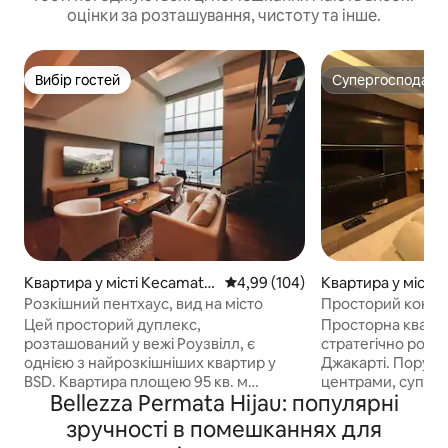
оцінки за розташування, чистоту та інше.
Вибір гостей
Супергосподар
Вибір гостей
Супергосподар
Квартира у місті Kecamata
Середня оцінка: 4,99 з 5, відгук
4,99 (104)
Квартира у місті
n Serpong
n Kebayoran Lam
Розкішний пентхаус, вид на місто
Просторий кондо
Premium з 3 спа
Цей просторий дуплекс,
Просторна кварти
розташований у вежі Роузвілл, є
стратегічно розт
однією з найрозкішніших квартир у
Джакарті. Поруч 
BSD. Квартира площею 95 кв. м
центрами, супер
Bellezza Permata Hijau: популярні
пропонує сучасні зручності, зокрема
лікарнями, міжн
кухню, Wi-Fi зі швидкістю 100 Мбіт/с,
громадським тра
зручності в помешканнях для
75-дюймовий телевізор і робочий стіл
Нещодавно відре