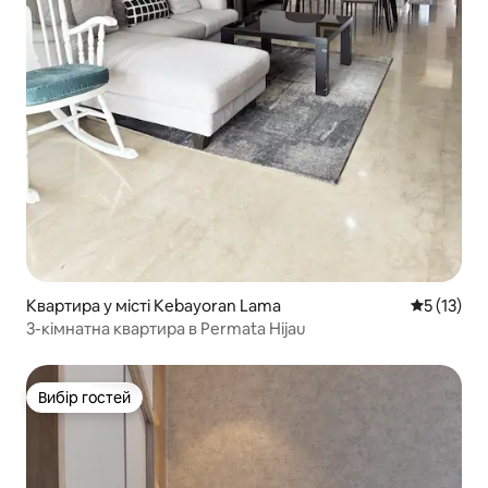
Квартира у місті Kebayoran Lama
Середня оц
5 (13)
3-кімнатна квартира в Permata Hijau
Вибір гостей
Вибір гостей