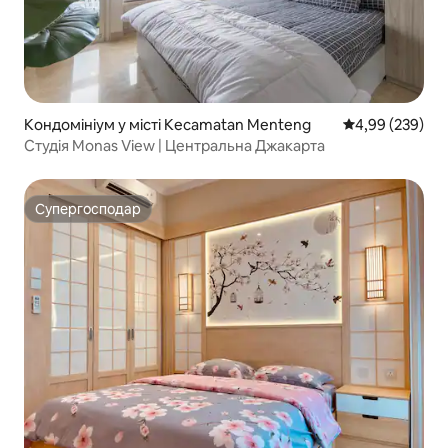
Кондомініум у місті Kecamatan Menteng
Середня оцінка:
4,99 (239)
Студія Monas View | Центральна Джакарта
Супергосподар
Супергосподар