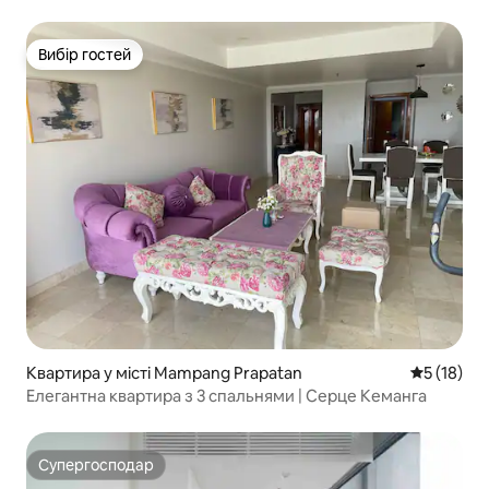
Серпонгу
Вибір гостей
Вибір гостей
Квартира у місті Mampang Prapatan
Середня оц
5 (18)
Елегантна квартира з 3 спальнями | Серце Кеманга
Супергосподар
Супергосподар