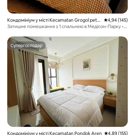
Кондомініум у місті Kecamatan Grogol peta
Середня оцінка
4,94 (145)
mburan
Затишне помешкання з 1 спальнею в Медісон-Парку •
Центральний парк
Супергосподар
Супергосподар
Кондомініум у місті Kecamatan Pondok Aren
Середня оцінка
4,89 (155)