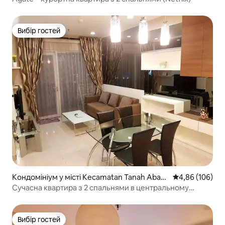
Вибір гостей
Вибір гостей
Кондомініум у місті Kecamatan Tanah Aban
Середня оцінка:
4,86 (106)
g
Сучасна квартира з 2 спальнями в центральному
діловому районі Джакарти з Netflix
Вибір гостей
Вибір гостей