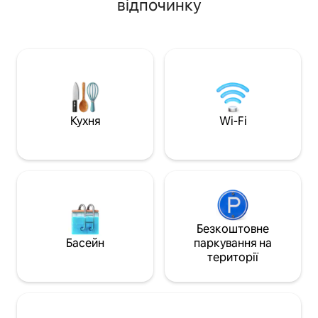
відпочинку
із панорамним видом на горизонт.
просторий площе
Розташований у центральному
складається з 3 с
деловому районі, він знаходиться в
кімнат, включаю
декількох хвилинах ходьби від
тапредмети першо
ресторанів, банків і торгового центру
острівний стіл, об
Teras Kota, а також в декількох
зручним диваном 
хвилинах їзди від The Breeze,
балкон з видом н
торгового центру AEON, ICE. Гості
Спільні зручност
також можуть насолоджуватися
тренажерний зал,
Кухня
Wi-Fi
басейном олімпійського розміру,
корт, баскетбол 3 спальні: 1 ліжко
лаунж-зоною з більярдним столом,
«king-size» + 2 лі
тренажерним залом, міні-маркетом,
Безкоштовна пар
дитячим садком і пральнею.
Безкоштовне
Басейн
паркування на
території