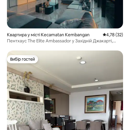
Квартира у місті Kecamatan Kembangan
Середня оцінк
4,78 (32)
Пентхаус The Elite Ambassador у Західній Джакарті,
3 спальні
Вибір гостей
Вибір гостей