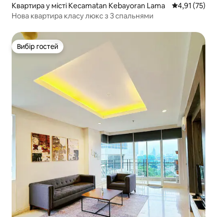
Квартира у місті Kecamatan Kebayoran Lama
Середня оцінк
4,91 (75)
Нова квартира класу люкс з 3 спальнями
Вибір гостей
Вибір гостей