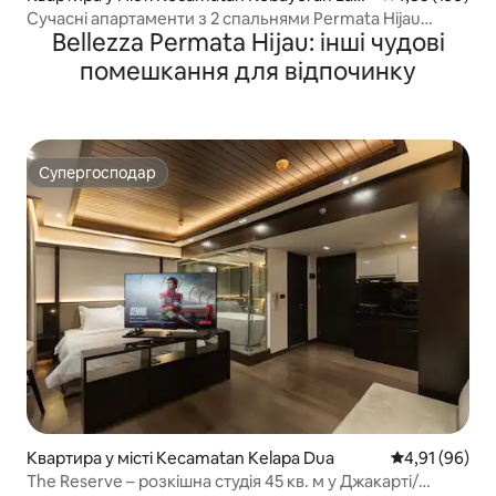
a
Сучасні апартаменти з 2 спальнями Permata Hijau
Bellezza Permata Hijau: інші чудові
Suites Jakarta
помешкання для відпочинку
Супергосподар
Супергосподар
Квартира у місті Kecamatan Kelapa Dua
Середня оцінк
4,91 (96)
The Reserve – розкішна студія 45 кв. м у Джакарті/