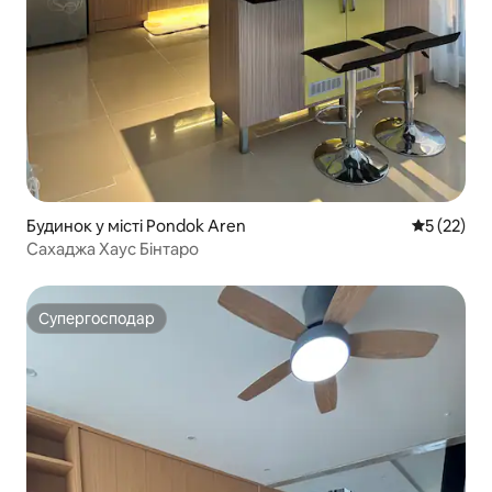
Будинок у місті Pondok Aren
Середня оц
5 (22)
Сахаджа Хаус Бінтаро
Супергосподар
Супергосподар