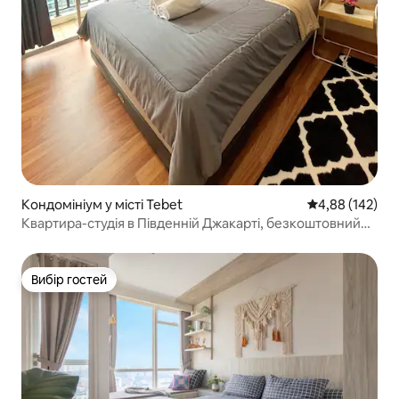
Кондомініум у місті Tebet
Середня оцінка
4,88 (142)
Квартира-студія в Південній Джакарті, безкоштовний
Wi-Fi та Netflix
Вибір гостей
Вибір гостей