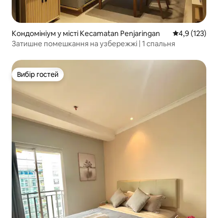
Кондомініум у місті Kecamatan Penjaringan
Середня оцінк
4,9 (123)
Затишне помешкання на узбережжі | 1 спальня
Вибір гостей
Вибір гостей