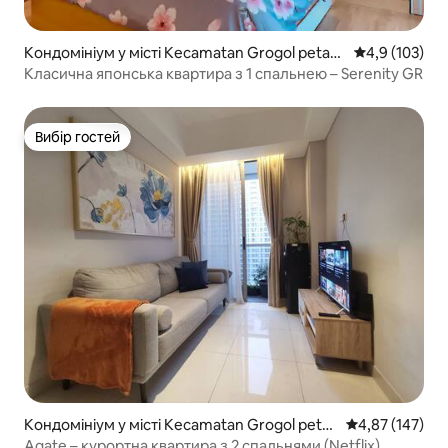
Кондомініум у місті Kecamatan Grogol petam
Середня оцінк
4,9 (103)
buran
Класична японська квартира з 1 спальнею – Serenity GR
Вибір гостей
Вибір гостей
Кондомініум у місті Kecamatan Grogol peta
Середня оцінка
4,87 (147)
mburan
Agate – курортна квартира з 2 спальнями (Netflix)