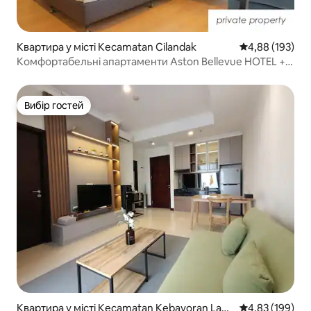
Квартира у місті Kecamatan Cilandak
Середня оцінка
4,88 (193)
Комфортабельні апартаменти Aston Bellevue HOTEL +
SMART TV
Вибір гостей
Вибір гостей
Квартира у місті Kecamatan Kebayoran Lam
Середня оцінка
4,83 (199)