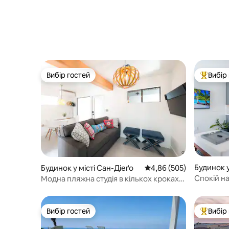
Вибір гостей
Вибір
Вибір гостей
Топ вибі
Будинок у
Будинок у місті Сан-Діеґо
Середня оцінка: 4,86 з 
4,86 (505)
Спокій на
Модна пляжна студія в кількох кроках
відпочино
від моря
Вибір гостей
Вибір
Вибір гостей
Топ вибі