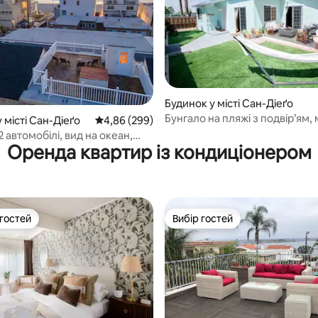
Будинок у місті Сан-Діеґо
Бунгало на пляжі з подвір’ям,
5, відгуки: 119
 місті Сан-Діеґо
Середня оцінка: 4,86 з 5, відгуки: 299
4,86 (299)
для багаття та парковкою
2 автомобілі, вид на океан,
Оренда квартир із кондиціонером
ер, 30 секунд до піску!
 гостей
Вибір гостей
р гостей
Вибір гостей