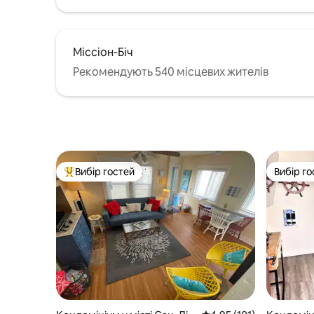
Міссіон-Біч
Рекомендують 540 місцевих жителів
Вибір гостей
Вибір го
Топ вибір гостей
Вибір го