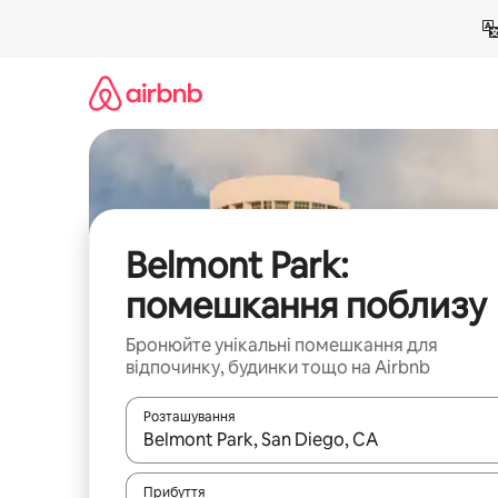
Перейти
до
вмісту
Belmont Park:
помешкання поблизу
Бронюйте унікальні помешкання для
відпочинку, будинки тощо на Airbnb
Розташування
Отримавши результати пошуку, використовуйте дл
Прибуття