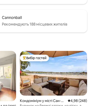
Cannonball
Рекомендують 188 місцевих жителів
Вибір гостей
Топ вибір гостей
Кондомініум у місті Сан-Ді
Середня оцінка: 4,98 з 
4,98 (248)
еґо
Будинок на березі затоки, на піску, з