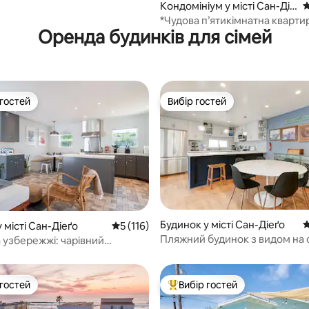
Кондомініум у місті Сан-Діе
С
ґо
*Чудова п’ятикімнатна квартир
Оренда будинків для сімей
океану (№5)
 гостей
Вибір гостей
р гостей
Вибір гостей
Будинок у місті Сан-Діеґо
С
 місті Сан-Діеґо
Середня оцінка: 5 з 5, відгуки: 116
5 (116)
5, відгуки: 505
Пляжний будинок з видом на 
 узбережжі: чарівний
(8 місць) Кроки 2 Пляж
к на пляжі!
 гостей
Вибір гостей
р гостей
Топ вибір гостей