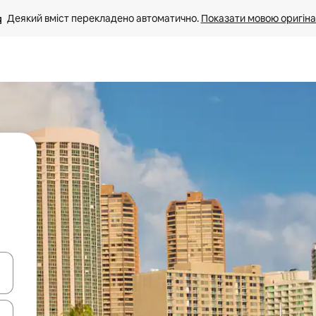
Деякий вміст перекладено автоматично. 
Показати мовою оригіна
я навігації сторінкою клавіші зі стрілками вгору та вниз або жест