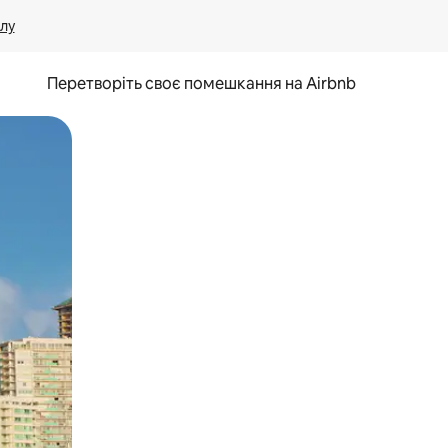
лу
Перетворіть своє помешкання на Airbnb
и дотику та гортання.