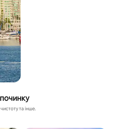
дпочинку
чистоту та інше.