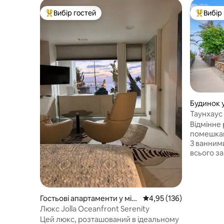
Вибір гостей
Вибір
Топ вибір гостей
Топ вибі
Будинок у
Таунхаус 
кроках в
Відмінне
помешкан
3 ванним
всього за
Звідси ле
пам’яток,
чарівних 
пляжну ку
Гостьові апартаменти у міст
Середня оцінка: 4,95 з 
4,95 (136)
гостинні
і Сан-Діеґо
Люкс Jolla Oceanfront Serenity
Веселий 
Цей люкс, розташований в ідеальному
омолодж