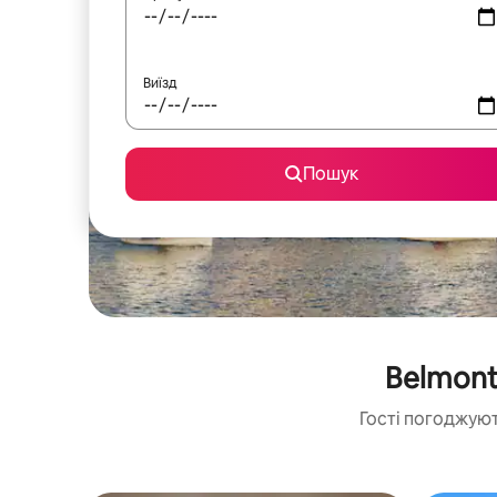
Виїзд
Пошук
Belmont
Гості погоджуют