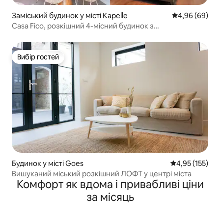
Заміський будинок у місті Kapelle
Середня оцінка
4,96 (69)
Casa Fico, розкішний 4-місний будинок з
гідромасажною ванною/джакузі
Вибір гостей
Вибір гостей
Будинок у місті Goes
Середня оцінка
4,95 (155)
Вишуканий міський розкішний ЛОФТ у центрі міста
Комфорт як вдома і привабливі ціни
за місяць