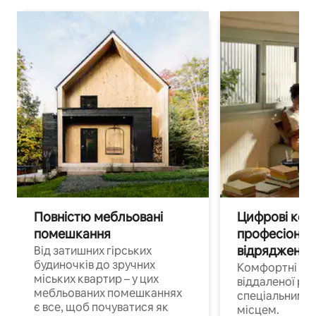
Повністю мебльовані
Цифрові кочі
помешкання
професіонал
відрядження
Від затишних гірських
будиночків до зручних
Комфортні по
міських квартир – у цих
віддаленої роб
мебльованих помешканнях
спеціальним 
є все, щоб почуватися як
місцем.