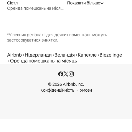
Сіетл
Показати більше
Оренда помешкань на місяць
*У певних регіонах і для деяких помешкань можуть
застосовуватися винятки.
Airbnb
Нідерланди
Зеландія
Капелле
Biezelinge
Оренда помешкань на місяць
© 2026 Airbnb, Inc.
Конфіденційність
Умови