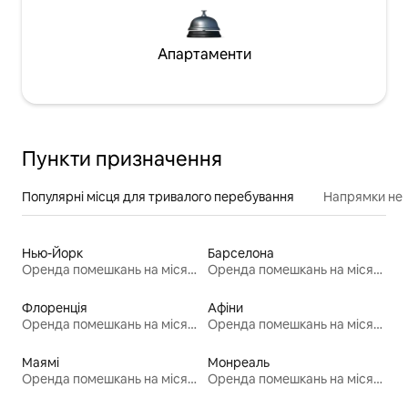
Апартаменти
Пункти призначення
Популярні місця для тривалого перебування
Напрямки неп
Нью-Йорк
Барселона
Оренда помешкань на місяць
Оренда помешкань на місяць
Флоренція
Афіни
Оренда помешкань на місяць
Оренда помешкань на місяць
Маямі
Монреаль
Оренда помешкань на місяць
Оренда помешкань на місяць