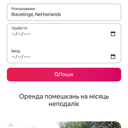
Розташування
Отримавши результати пошуку, використовуйте для навігації с
Прибуття
Виїзд
Пошук
Оренда помешкань на місяць
неподалік