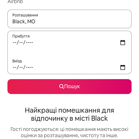
Airbnb
Розташування
Отримавши результати пошуку, використовуйте для навігації с
Прибуття
Виїзд
Пошук
Найкращі помешкання для
відпочинку в місті Black
Гості погоджуються: ці помешкання мають високі
оцінки за розташування, чистоту та інше.