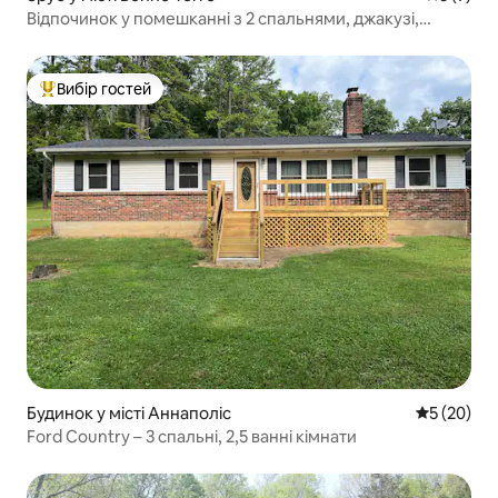
Відпочинок у помешканні з 2 спальнями, джакузі,
сауною та кіновечорами
Вибір гостей
Топ вибір гостей
Будинок у місті Аннаполіс
Середня оц
5 (20)
Ford Country – 3 спальні, 2,5 ванні кімнати