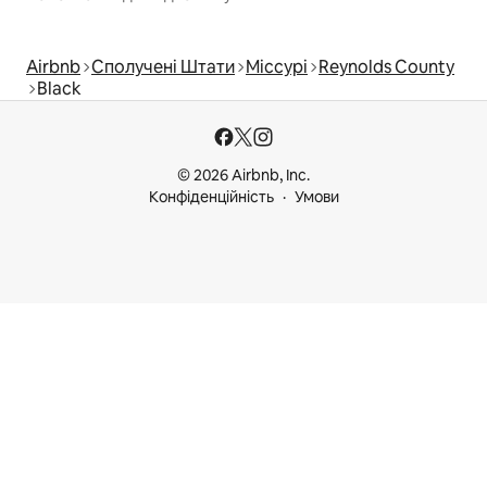
Airbnb
Сполучені Штати
Міссурі
Reynolds County
Black
© 2026 Airbnb, Inc.
Конфіденційність
Умови