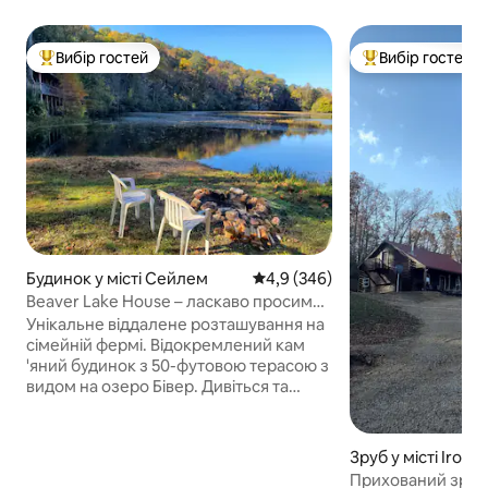
Вибір гостей
Вибір гостей
Топ вибір гостей
Топ вибір гостей
Будинок у місті Сейлем
Середня оцінка: 4,9 з 5, відгук
4,9 (346)
Beaver Lake House – ласкаво просимо
до країни соціальної дистанції!
Унікальне віддалене розташування на
сімейній фермі. Відокремлений кам
'яний будинок з 50-футовою терасою з
видом на озеро Бівер. Дивіться та
чуйте дивовижну дику природу!
Відкрита кухня, їдальня/вітальня, дров
'яна плита, плитка для плитки 2
Зруб у місті Iront
спальні; більші з двоспальними
Прихований зруб