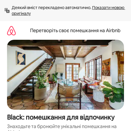
Перейти
Деякий вміст перекладено автоматично. 
Показати мовою 
до
оригіналу
вмісту
Перетворіть своє помешкання на Airbnb
Black: помешкання для відпочинку
Знаходьте та бронюйте унікальні помешкання на