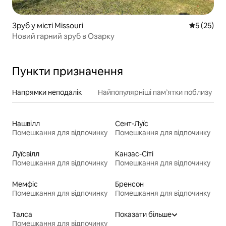
Зруб у місті Missouri
Середня оц
5 (25)
Новий гарний зруб в Озарку
Пункти призначення
Напрямки неподалік
Найпопулярніші пам’ятки поблизу
Нашвілл
Сент-Луїс
Помешкання для відпочинку
Помешкання для відпочинку
Луїсвілл
Канзас-Сіті
Помешкання для відпочинку
Помешкання для відпочинку
Мемфіс
Бренсон
Помешкання для відпочинку
Помешкання для відпочинку
Талса
Показати більше
Помешкання для відпочинку