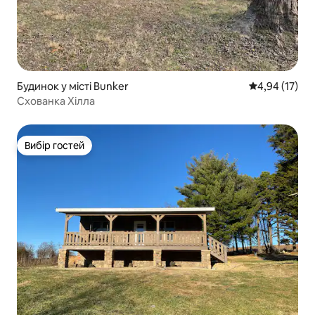
Будинок у місті Bunker
Середня оцінк
4,94 (17)
Схованка Хілла
Вибір гостей
Вибір гостей