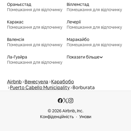
Ораньєстад
Віллемстад
Помешкання для відпочинку
Помешкання для відпочинку
Каракас
Лечерії
Помешкання для відпочинку
Помешкання для відпочинку
Валенсія
Маракайбо
Помешкання для відпочинку
Помешкання для відпочинку
Ла-Гуайра
Показати більше
Помешкання для відпочинку
Airbnb
Венесуела
Карабобо
Puerto Cabello Municipality
Borburata
© 2026 Airbnb, Inc.
Конфіденційність
Умови