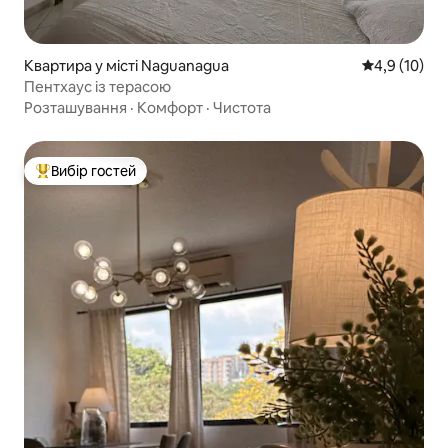
Квартира у місті Naguanagua
Середня оцін
4,9 (10)
Пентхаус із терасою
Розташування
·
Комфорт
·
Чистота
Вибір гостей
Топ вибір гостей