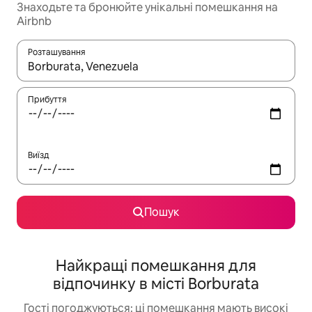
Знаходьте та бронюйте унікальні помешкання на
Airbnb
Розташування
Отримавши результати пошуку, використовуйте для навігації с
Прибуття
Виїзд
Пошук
Найкращі помешкання для
відпочинку в місті Borburata
Гості погоджуються: ці помешкання мають високі