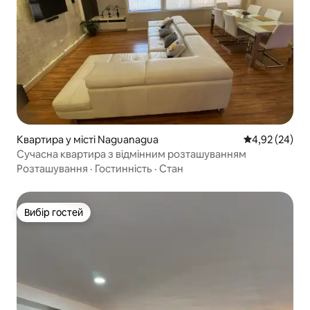
Квартира у місті Naguanagua
Середня оцінк
4,92 (24)
Сучасна квартира з відмінним розташуванням
Розташування
·
Гостинність
·
Стан
Вибір гостей
Вибір гостей