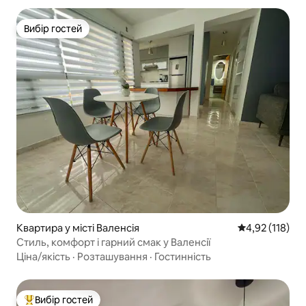
Вибір гостей
Вибір гостей
Квартира у місті Валенсія
Середня оцінка
4,92 (118)
Стиль, комфорт і гарний смак у Валенсії
Ціна/якість
·
Розташування
·
Гостинність
Вибір гостей
Топ вибір гостей