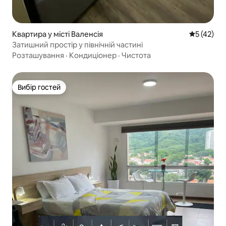
Квартира у місті Валенсія
Середня оц
5 (42)
Затишний простір у північній частині
Розташування
·
Кондиціонер
·
Чистота
Вибір гостей
Вибір гостей