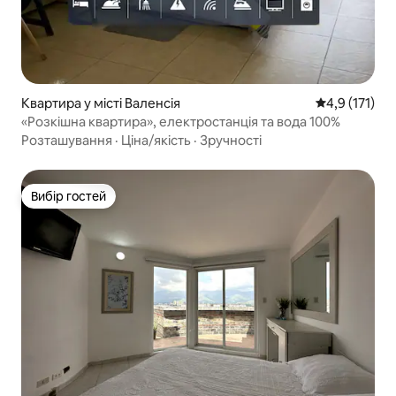
Квартира у місті Валенсія
Середня оцінк
4,9 (171)
«Розкішна квартира», електростанція та вода 100%
Розташування
·
Ціна/якість
·
Зручності
Вибір гостей
Вибір гостей