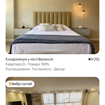
Кондомініум у місті Валенсія
Середня оц
5 (10)
Квартира 2i - Поверх 100%
Розташування
·
Гостинність
·
Декор
Вибір гостей
Топ вибір гостей