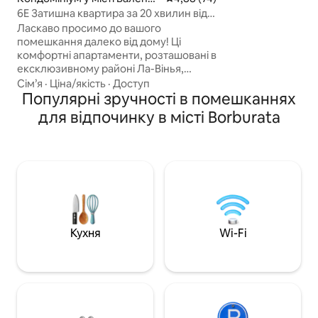
високошвидкісний
я
6E Затишна квартира за 20 хвилин від
у всіх зонах, ду
аеропорту (VLN)
Ласкаво просимо до вашого
кімната з двоспа
помешкання далеко від дому! Ці
окремою ванною 
комфортні апартаменти, розташовані в
кімнатою, гарде
ексклюзивному районі Ла-Вінья,
повністю обладн
пропонують вам ідеальне поєднання
Сім’я
·
Ціна/якість
·
Доступ
пральною машин
спокою та близькості.
Популярні зручності в помешканнях
ВЛАСНОЮ ВОДОЮ
Насолоджуйтеся чудовими
для відпочинку в місті Borburata
спостереженням
ресторанами, медичними послугами
ЕЛЕКТРОСТАНЦІЄЮ
та розташуванням, де все в межах
користування, п
пішої доступності. Ідеально, якщо у вас
та тренажерним з
немає автомобіля, оскільки все
знаходиться поруч. Крім того,
відпочиньте в басейні та насолодіться
прекрасним краєвидом на місто. Це
ідеальна база для вашої подорожі,
розташована всього за 20 хвилин від
Кухня
Wi-Fi
аеропорту. Ми чекаємо на вас з
розпростертими обіймами!