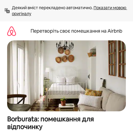
Перейти
Деякий вміст перекладено автоматично. 
Показати мовою 
до
оригіналу
вмісту
Перетворіть своє помешкання на Airbnb
Borburata: помешкання для
відпочинку