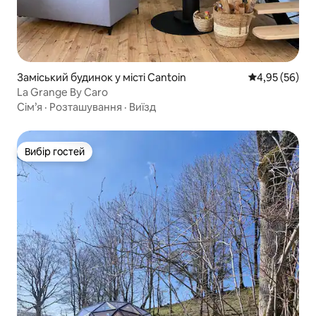
Заміський будинок у місті Cantoin
Середня оцінк
4,95 (56)
La Grange By Caro
Сім’я
·
Розташування
·
Виїзд
Вибір гостей
Вибір гостей