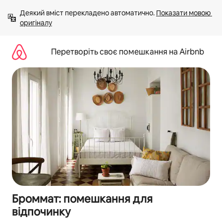
Перейти
Деякий вміст перекладено автоматично. 
Показати мовою 
до
оригіналу
вмісту
Перетворіть своє помешкання на Airbnb
Броммат: помешкання для
відпочинку