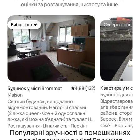
оцінки за розташування, чистоту та інше.
Вибір гостей
Супергосподар
Вибір гостей
Супергосподар
Квартира у місті 
Будинок у місті Brommat
Середня оцінка: 4,88 з 5, відгук
4,88 (132)
rez
Будинок для зуст
Maison
Відреставрований
Світлий будинок, нещодавно
але зберігання ст
відремонтований. Нагорі: 3 спальні
район в історичн
(2 ліжка queen-size + 2 односпальні
Баррес. Біля мага
ліжка, які можна з'єднати) та туалет На
Доступ до гараж
першому поверсі: велика душова
Сім’я
·
Розташува
Розташування
·
Ціна/якість
·
Паркінг
велосипеда або м
кімната з туалетом, вітальня з
Популярні зручності в помешканнях
його безперешкод
повністю обладнаною кухнею (духова