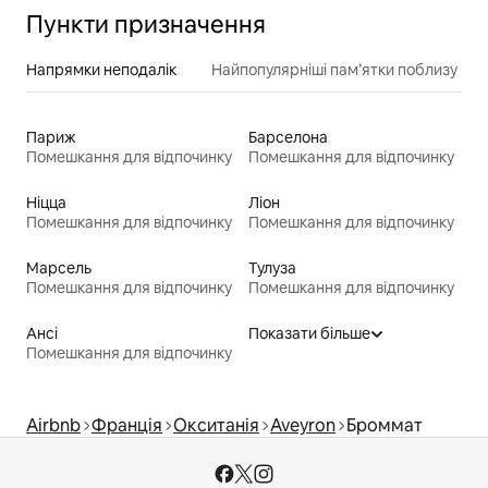
Пункти призначення
Напрямки неподалік
Найпопулярніші пам’ятки поблизу
Париж
Барселона
Помешкання для відпочинку
Помешкання для відпочинку
Ніцца
Ліон
Помешкання для відпочинку
Помешкання для відпочинку
Марсель
Тулуза
Помешкання для відпочинку
Помешкання для відпочинку
Ансі
Показати більше
Помешкання для відпочинку
Airbnb
Франція
Окситанія
Aveyron
Броммат