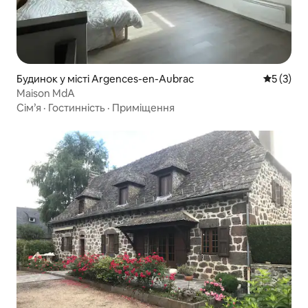
Будинок у місті Argences-en-Aubrac
Середня о
5 (3)
Maison MdA
Сім’я
·
Гостинність
·
Приміщення