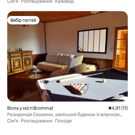
Сім’я
·
Розташування
·
Краєвид
Вибір гостей
Вибір гостей
Вілла у місті Brommat
Середня оцінк
4,91 (11)
Резиденція Сюзанни, заміський будинок із власною
сауною
Сім’я
·
Розташування
·
Походи