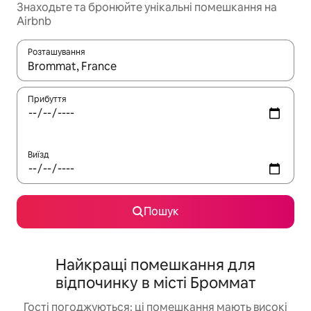
Знаходьте та бронюйте унікальні помешкання на
Airbnb
Розташування
Отримавши результати пошуку, використовуйте для навігації с
Прибуття
Виїзд
Пошук
Найкращі помешкання для
відпочинку в місті Броммат
Гості погоджуються: ці помешкання мають високі