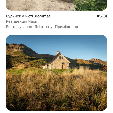
Будинок у місті Brommat
Середня о
5 (3)
Резиденція Марії
Розташування
·
Якість сну
·
Приміщення