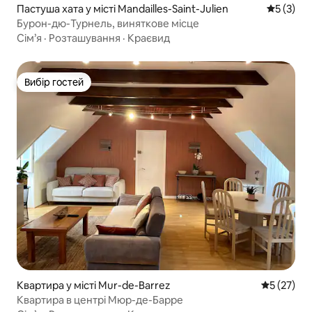
Пастуша хата у місті Mandailles-Saint-Julien
Середня о
5 (3)
Бурон-дю-Турнель, виняткове місце
Сім’я
·
Розташування
·
Краєвид
Вибір гостей
Вибір гостей
Квартира у місті Mur-de-Barrez
Середня оц
5 (27)
Квартира в центрі Мюр-де-Барре