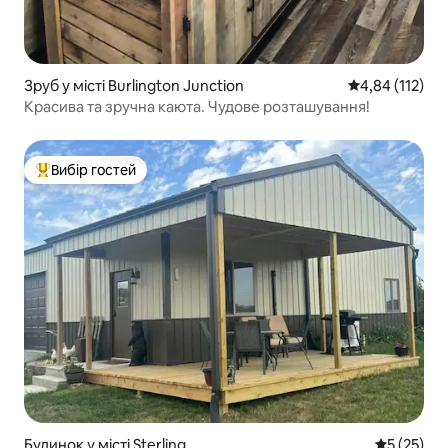
Зруб у місті Burlington Junction
Середня оцінка
4,84 (112)
Красива та зручна каюта. Чудове розташування!
Вибір гостей
Топ вибір гостей
Будинок у місті Sterling
Середня оц
5 (25)