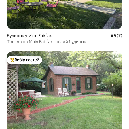
Будинок у місті Fairfax
Середня о
5 (7)
The Inn on Main Fairfax – цілий будинок
Вибір гостей
Топ вибір гостей