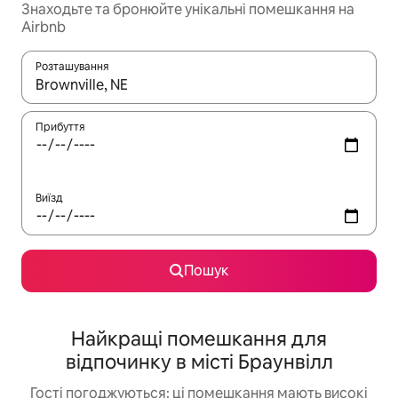
Знаходьте та бронюйте унікальні помешкання на
Airbnb
Розташування
Отримавши результати пошуку, використовуйте для навігації с
Прибуття
Виїзд
Пошук
Найкращі помешкання для
відпочинку в місті Браунвілл
Гості погоджуються: ці помешкання мають високі