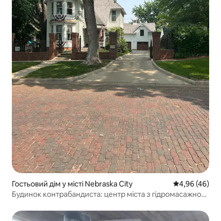
Гостьовий дім у місті Nebraska City
Середня оцінка
4,96 (46)
Будинок контрабандиста: центр міста з гідромасажною
ванною