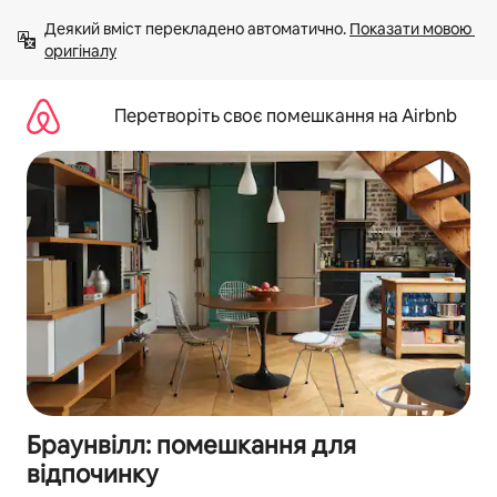
Перейти
Деякий вміст перекладено автоматично. 
Показати мовою 
до
оригіналу
вмісту
Перетворіть своє помешкання на Airbnb
Браунвілл: помешкання для
відпочинку