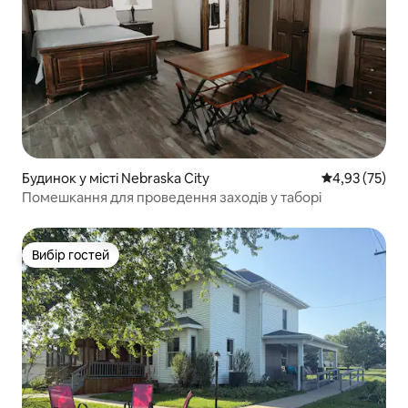
Будинок у місті Nebraska City
Середня оцінк
4,93 (75)
Помешкання для проведення заходів у таборі
Вибір гостей
Вибір гостей