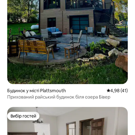
Будинок у місті Plattsmouth
Середня оцінк
4,98 (41)
Прихований райський будинок біля озера Бівер
Вибір гостей
Вибір гостей