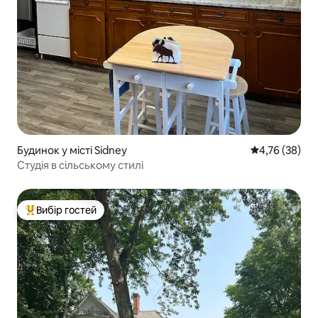
Будинок у місті Sidney
Середня оцінк
4,76 (38)
Студія в сільському стилі
Вибір гостей
Топ вибір гостей