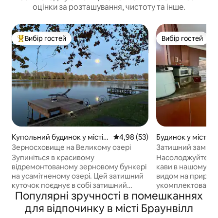
оцінки за розташування, чистоту та інше.
Вибір гостей
Вибір гостей
Топ вибір гостей
Вибір гостей
Купольний будинок у місті
Середня оцінка: 4,98 з 5, відгу
4,98 (53)
Будинок у місті 
Craig
Зерносховище на Великому озері
Затишний заміськ
вас
Зупиніться в красивому
Насолоджуйтеся сма
відремонтованому зерновому бункері
кави в нашому об
на усамітненому озері. Цей затишний
видом на природу
куточок поєднує в собі затишний
укомплектована 
Популярні зручності в помешканнях
дизайн, приголомшливі краєвиди та
приготування їжі 
нескінченні розваги на відкритому
виходить на підня
для відпочинку в місті Браунвілл
повітрі. Силос розташований всього за
оточену стільцями