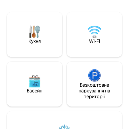
90 хвилин від Омахи або Канзас-Сіті та
використовуйте р
ідеально підходить для пар, сімей або
для ігор або відп
невеликих груп. Прокидайтеся з
спокоєм. На кожн
чудовими сходами сонця,
та ванна кімната 
розслабляйтеся з палаючими
на нижньому рівні
заходами сонця та насолоджуйтеся
телевізор із велики
чарівним спостереженням за зірками.
помешкання знахо
Повний доступ до байдарок,
паркуванням поза
Кухня
Wi-Fi
веселкових дощок та лілії — все
до помешкання з
включено. Візьміть із собою човен,
дверного коду.
гідроцикл або квадроцикл і
скористайтеся приватним причалом.
Озеро та прилеглі стежки створені для
пригод!
Безкоштовне
Басейн
паркування на
території