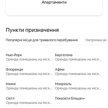
Апартаменти
Пункти призначення
Популярні місця для тривалого перебування
Напрямки неп
Нью-Йорк
Барселона
Оренда помешкань на місяць
Оренда помешкань на місяць
Флоренція
Афіни
Оренда помешкань на місяць
Оренда помешкань на місяць
Маямі
Монреаль
Оренда помешкань на місяць
Оренда помешкань на місяць
Сіетл
Показати більше
Оренда помешкань на місяць