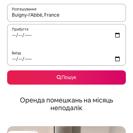
Розташування
Отримавши результати пошуку, використовуйте для навігації с
Прибуття
Виїзд
Пошук
Оренда помешкань на місяць
неподалік