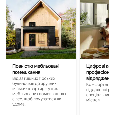
Повністю мебльовані
Цифрові кочі
помешкання
професіонал
відрядження
Від затишних гірських
будиночків до зручних
Комфортні по
міських квартир – у цих
віддаленої роб
мебльованих помешканнях
спеціальним 
є все, щоб почуватися як
місцем.
удома.