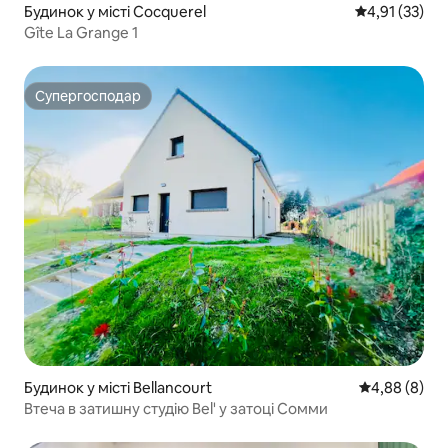
Будинок у місті Cocquerel
Середня оцінк
4,91 (33)
Gîte La Grange 1
Супергосподар
Супергосподар
Будинок у місті Bellancourt
Середня оцін
4,88 (8)
Втеча в затишну студію Bel' у затоці Сомми