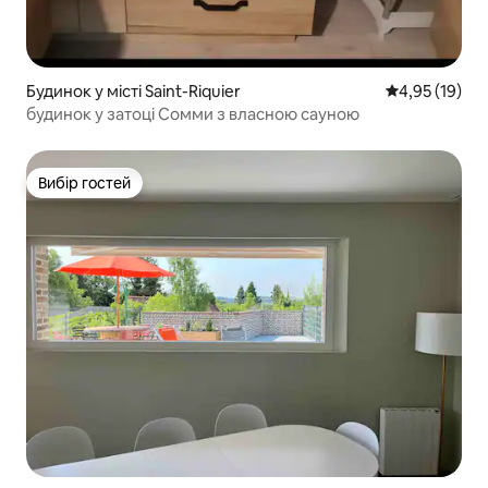
Будинок у місті Saint-Riquier
Середня оцінк
4,95 (19)
будинок у затоці Сомми з власною сауною
Вибір гостей
Вибір гостей