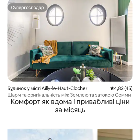
Супергосподар
Супергосподар
Будинок у місті Ailly-le-Haut-Clocher
Середня оцінк
4,82 (45)
Шарм та оригінальність між Землею та затокою Сомми
Комфорт як вдома і привабливі ціни
за місяць