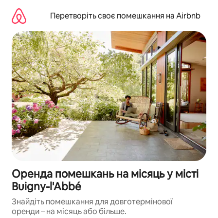
Перейти
до
Перетворіть своє помешкання на Airbnb
вмісту
Оренда помешкань на місяць у місті
Buigny-l'Abbé
Знайдіть помешкання для довготермінової
оренди – на місяць або більше.