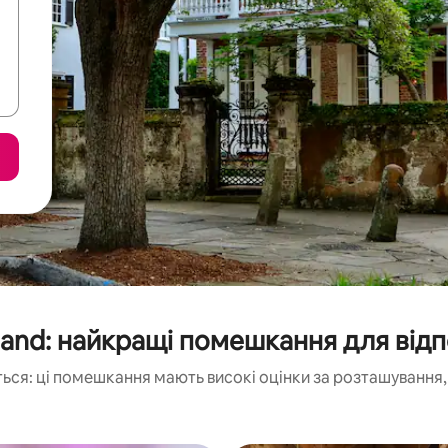
Island: найкращі помешкання для від
ься: ці помешкання мають високі оцінки за розташування, 