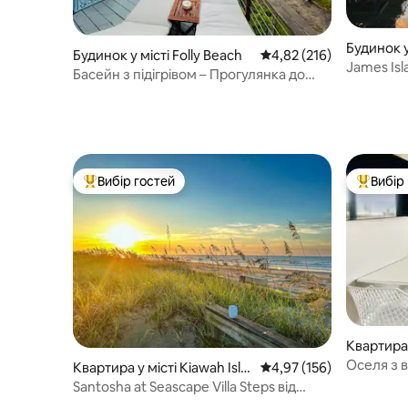
Будинок у
Будинок у місті Folly Beach
Середня оцінка: 4,82 з 
4,82 (216)
James Isl
Басейн з підігрівом – Прогулянка до
пляжу – Джакузі – Прогулянка до
пляжу!
Вибір гостей
Вибір
Топ вибір гостей
Топ вибі
Квартира у
s
Оселя з в
Квартира у місті Kiawah Isla
Середня оцінка: 4,97 з 
4,97 (156)
Пальм, П
nd
Santosha at Seascape Villa Steps від
пляжу