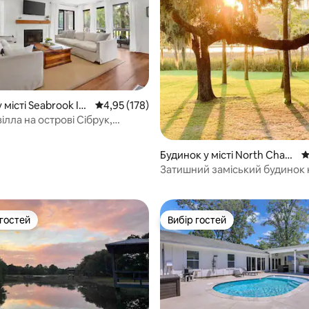
 місті Seabrook Isl
Середня оцінка: 4,95 з 5, відгуки: 178
4,95 (178)
ілла на острові Сібрук,
/2 ванні кімнати
Будинок у місті North Charl
С
5, відгуки: 129
eston
Затишний заміський будинок 
водойми 2Bd/2B
 гостей
Вибір гостей
р гостей
Вибір гостей