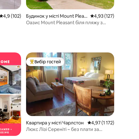
Середня оцінка: 4,9 з 5, відгуки: 102
4,9 (102)
Будинок у місті Mount Pleas
Середня оцінка: 4,93 з 
4,93 (127)
ant
Оазис Mount Pleasant біля пляжу з
приватним басейном!
Вибір гостей
Топ вибір гостей
Квартира у місті Чарлстон
Середня оцінка: 4,97 з 5
4,97 (1 172)
Люкс Лізі Сереніті ~ без плати за
прибирання ~