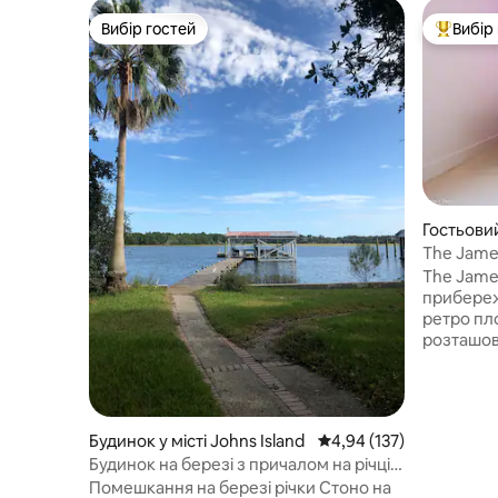
Вибір гостей
Вибір
Вибір гостей
Топ вибі
Гостьовий
тон
The Jame
міста та 
The Jame
прибереж
ретро пло
розташов
острові Джеймс ◡̈ 10 
Чарльстона 12 хвилин до пл
До рестор
James вмі
Будинок у місті Johns Island
Середня оцінка: 4,94 з 
4,94 (137)
ПЛАТИ З
Будинок на березі з причалом на річці
приватний
Стоно!
Помешкання на березі річки Стоно на
душем на 