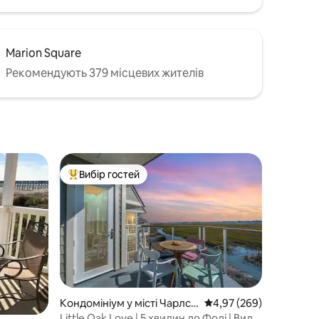
Marion Square
Рекомендують 379 місцевих жителів
Вибір гостей
Топ вибір гостей
Кондомініум у місті Чарлст
Середня оцінка: 4,97 з 
4,97 (269)
он
Little Oak Love | 5 хвилин до Фолі | Вид