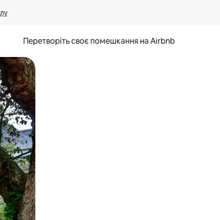
лу
Перетворіть своє помешкання на Airbnb
и дотику та гортання.