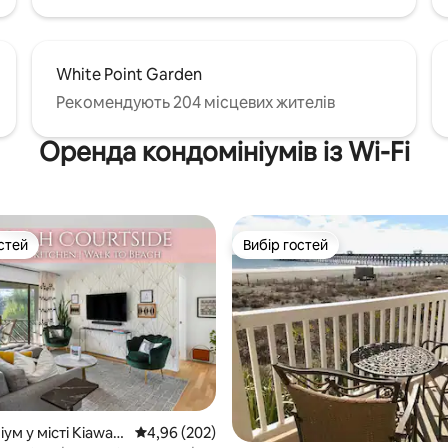
White Point Garden
Рекомендують 204 місцевих жителів
Оренда кондомініумів із Wi-Fi
стей
Вибір гостей
стей
Вибір гостей
5, відгуки: 192
ум у місті Kiawah
Середня оцінка: 4,96 з 5, відгуки: 202
4,96 (202)