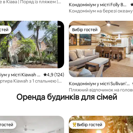
в Кіава | Поряд із пляжем |
Кондомініум у місті Folly Be
С
 квартира
ach
Кондомініум на березі океану
приморських віллах II
стей
Вибір гостей
стей
Вибір гостей
5, відгуки: 207
ум у місті Kiawah Is
Середня оцінка: 4,9 з 5, відгуки: 124
4,9 (124)
ртира Kiawah з 1 спальнею |
Кондомініум у місті Sullivan's
 пляжем
Island
Пляжний відпочинок на головн
Оренда будинків для сімей
острова
 гостей
Вибір гостей
р гостей
Топ вибір гостей