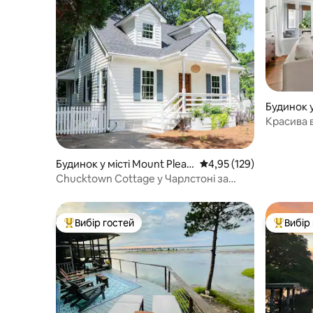
Будинок у
and
Красива в
2 спальні
Будинок у місті Mount Pleas
Середня оцінка: 4,95 з 
4,95 (129)
ant
Chucktown Cottage у Чарлстоні за
кілька хвилин від пляжу
Вибір гостей
Вибір
Топ вибір гостей
Топ вибі