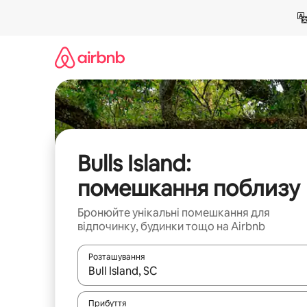
Перейти
до
вмісту
Bulls Island:
помешкання поблизу
Бронюйте унікальні помешкання для
відпочинку, будинки тощо на Airbnb
Розташування
Отримавши результати пошуку, використовуйте дл
Прибуття