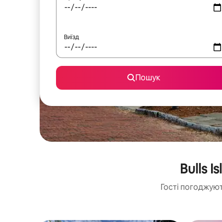
Виїзд
Пошук
Bulls 
Гості погоджуют