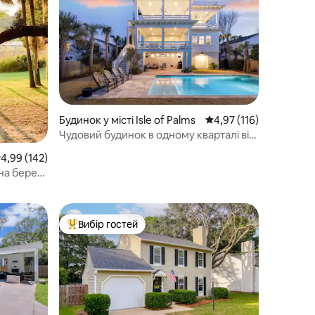
Будинок у місті Isle of Palms
Середня оцінка: 4,97 з
4,97 (116)
Чудовий будинок в одному кварталі від
пляжу з басейном з підігрівом
ередня оцінка: 4,99 з 5, відгуки: 142
4,99 (142)
на березі
Вибір гостей
Топ вибір гостей