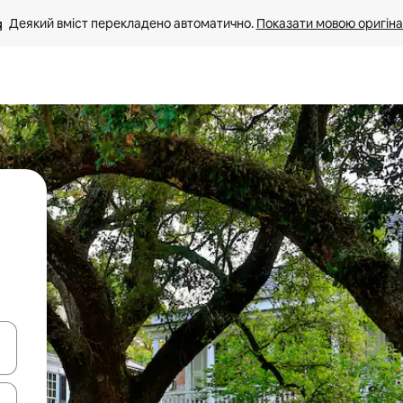
Деякий вміст перекладено автоматично. 
Показати мовою оригіна
я навігації сторінкою клавіші зі стрілками вгору та вниз або жест