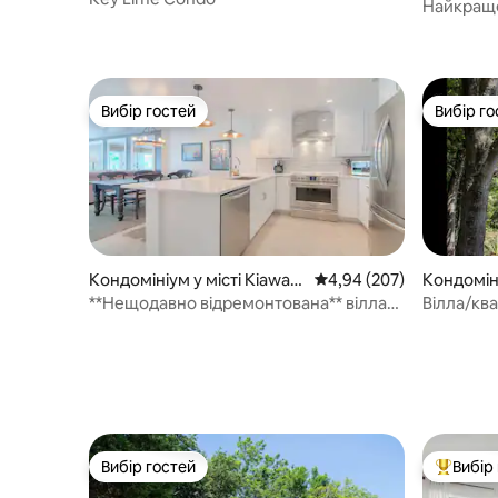
Island
Найкраще 
Оновлена
Вибір гостей
Вибір го
Вибір гостей
Вибір го
Кондомініум у місті Kiawah
Середня оцінка: 4,94 з 
4,94 (207)
Кондоміні
Island
land
**Нещодавно відремонтована** вілла
Вілла/ква
на узбережжі океану
Поруч із
Вибір гостей
Вибір
Вибір гостей
Топ вибі