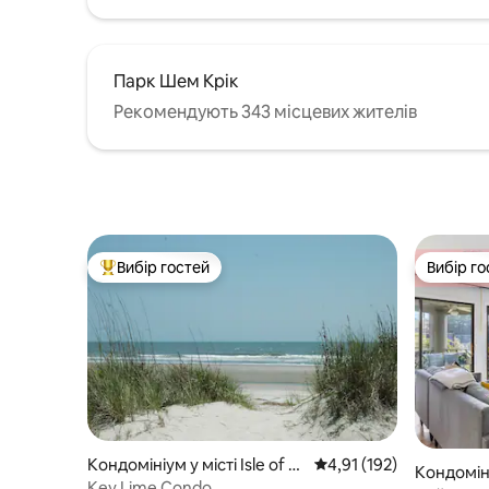
Парк Шем Крік
Рекомендують 343 місцевих жителів
Вибір гостей
Вибір го
Топ вибір гостей
Вибір го
Кондомініум у місті Isle of P
Середня оцінка: 4,91 з 
4,91 (192)
Кондоміні
alms
Key Lime Condo