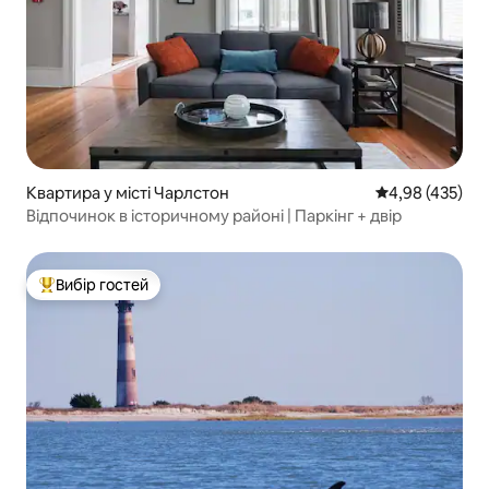
Квартира у місті Чарлстон
Середня оцінка:
4,98 (435)
Відпочинок в історичному районі | Паркінг + двір
Вибір гостей
Топ вибір гостей