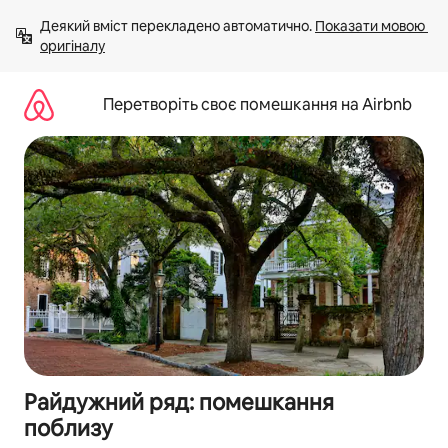
Перейти
Деякий вміст перекладено автоматично. 
Показати мовою 
до
оригіналу
вмісту
Перетворіть своє помешкання на Airbnb
Райдужний ряд: помешкання
поблизу