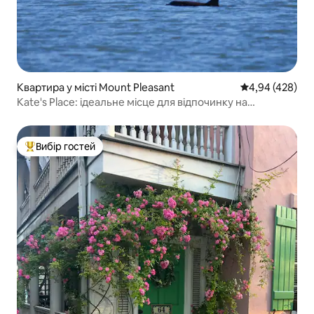
Квартира у місті Mount Pleasant
Середня оцінка:
4,94 (428)
Kate's Place: ідеальне місце для відпочинку на
узбережжі
Вибір гостей
Топ вибір гостей