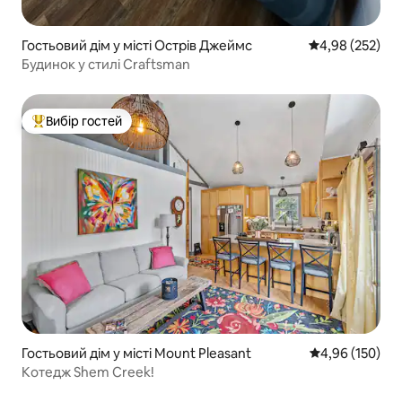
Гостьовий дім у місті Острів Джеймс
Середня оцінка:
4,98 (252)
Будинок у стилі Craftsman
Вибір гостей
Топ вибір гостей
Гостьовий дім у місті Mount Pleasant
Середня оцінка
4,96 (150)
Котедж Shem Creek!