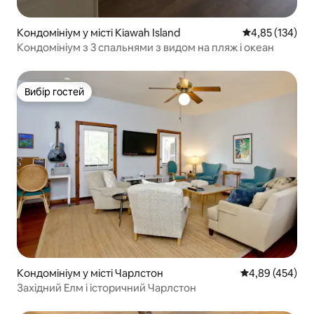
Кондомініум у місті Kiawah Island
Середня оцінка
4,85 (134)
Кондомініум з 3 спальнями з видом на пляж і океан
Вибір гостей
Вибір гостей
Кондомініум у місті Чарлстон
Середня оцінка:
4,89 (454)
Західний Елм і історичний Чарлстон