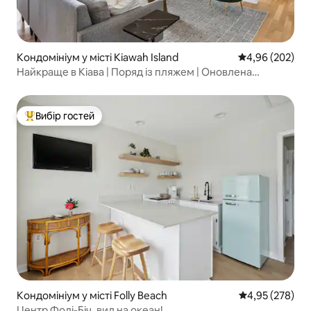
Кондомініум у місті Kiawah Island
Середня оцінка:
4,96 (202)
Найкраще в Кіава | Поряд із пляжем | Оновлена
квартира
Вибір гостей
Топ вибір гостей
Кондомініум у місті Folly Beach
Середня оцінка:
4,95 (278)
Центр Фолі-Біч, вид на океан!