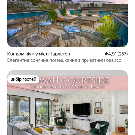
Кондомініум у місті Чарлстон
Середня оцінка
4,91 (257)
Елегантне сонячне помешкання з приватним оазисом
на даху
Вибір гостей
Вибір гостей