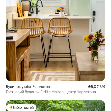
Будинок у місті Чарлстон
Середня оцінк
5,0 (159)
Гостьовий будинок Petite Maison, центр Чарлстона
Вибір гостей
Топ вибір гостей