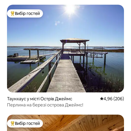
Вибір гостей
Топ вибір гостей
Таунхаус у місті Острів Джеймс
Середня оцінка:
4,96 (206)
Перлина на березі острова Джеймс!
Вибір гостей
Топ вибір гостей