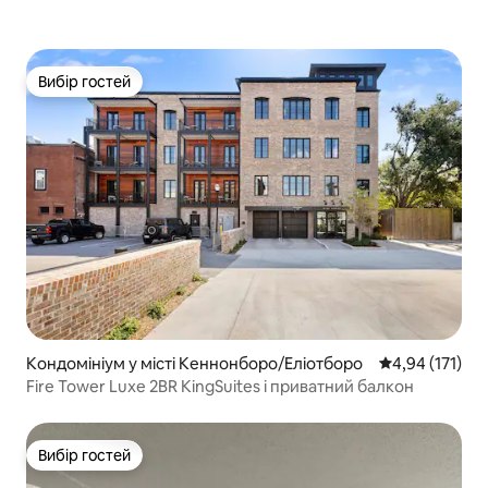
Вибір гостей
Вибір гостей
Кондомініум у місті Кеннонборо/Еліотборо
Середня оцінка
4,94 (171)
Fire Tower Luxe 2BR KingSuites і приватний балкон
Вибір гостей
Вибір гостей