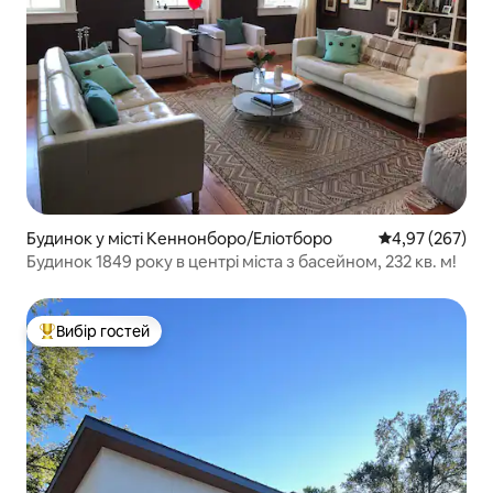
Будинок у місті Кеннонборо/Еліотборо
Середня оцінка:
4,97 (267)
Будинок 1849 року в центрі міста з басейном, 232 кв. м!
Вибір гостей
Топ вибір гостей