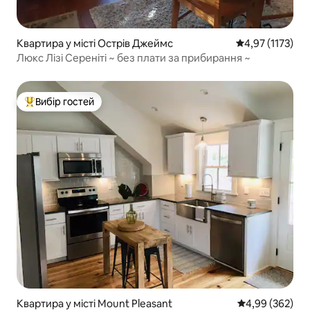
Квартира у місті Острів Джеймс
Середня оцінка:
4,97 (1173)
Люкс Лізі Сереніті ~ без плати за прибирання ~
Вибір гостей
Топ вибір гостей
Квартира у місті Mount Pleasant
Середня оцінка:
4,99 (362)