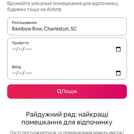
Бронюйте унікальні помешкання для відпочинку,
будинки тощо на Airbnb
Розташування
Отримавши результати пошуку, використовуйте для навігації с
Прибуття
Виїзд
Пошук
Райдужний ряд: найкращі
помешкання для відпочинку
Гості погоджуються: ці помешкання мають високі