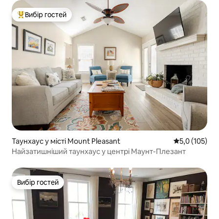
Вибір гостей
Топ вибір гостей
Таунхаус у місті Mount Pleasant
Середня оцінк
5,0 (105)
Найзатишніший таунхаус у центрі Маунт-Плезант
Вибір гостей
Вибір гостей