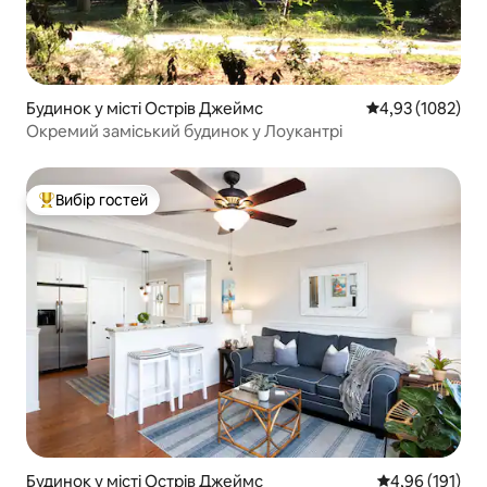
Будинок у місті Острів Джеймс
Середня оцінка: 
4,93 (1082)
Окремий заміський будинок у Лоукантрі
Вибір гостей
Топ вибір гостей
Будинок у місті Острів Джеймс
Середня оцінка
4,96 (191)