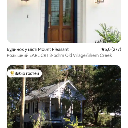
Будинок у місті Mount Pleasant
Середня оцінк
5,0 (277)
Розкішний EARL CRT 3-bdrm Old Village/Shem Creek
Вибір гостей
Топ вибір гостей