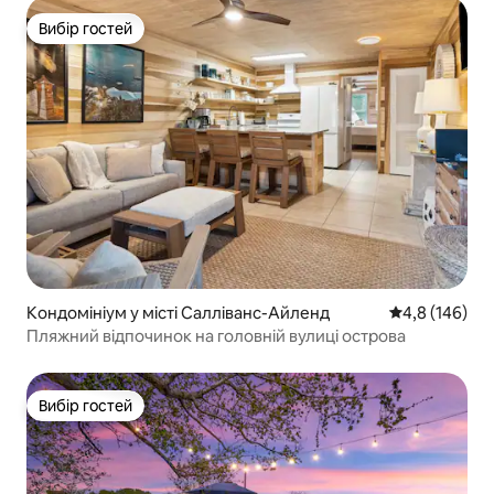
Вибір гостей
Вибір гостей
Кондомініум у місті Салліванс-Айленд
Середня оцінк
4,8 (146)
Пляжний відпочинок на головній вулиці острова
Вибір гостей
Вибір гостей