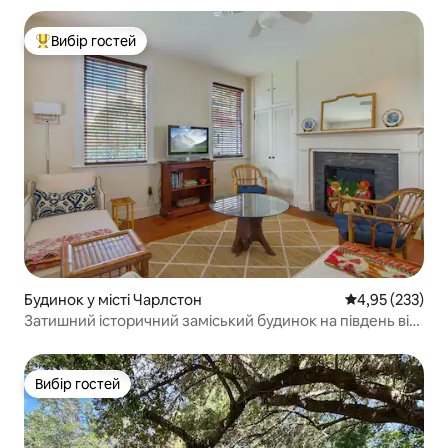
Вибір гостей
Топ вибір гостей
Будинок у місті Чарлстон
Середня оцінка
4,95 (233)
Затишний історичний заміський будинок на південь від
Броаду
Вибір гостей
Вибір гостей