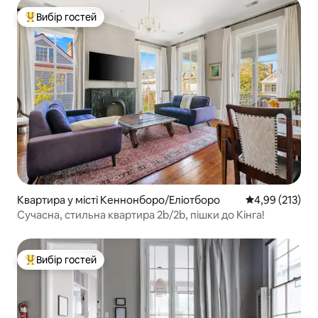
Вибір гостей
Топ вибір гостей
Квартира у місті Кеннонборо/Еліотборо
Середня оцінка
4,99 (213)
Сучасна, стильна квартира 2b/2b, пішки до Кінга!
Вибір гостей
Топ вибір гостей