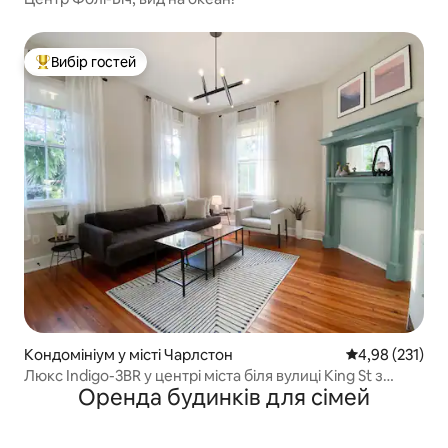
Вибір гостей
Топ вибір гостей
Кондомініум у місті Чарлстон
Середня оцінка
4,98 (231)
Люкс Indigo-3BR у центрі міста біля вулиці King St з
Оренда будинків для сімей
парковкою на 2 автомобілі