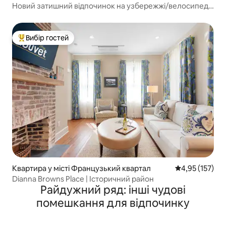
Новий затишний відпочинок на узбережжі/велосипед
до пляжу та Шем-Крік
Вибір гостей
Топ вибір гостей
Квартира у місті Французький квартал
Середня оцінка
4,95 (157)
Dianna Browns Place | Історичний район
Райдужний ряд: інші чудові
помешкання для відпочинку