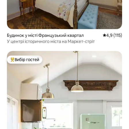
Будинок у місті Французький квартал
Середня оцінк
4,9 (115)
У центрі історичного міста на Маркет-стріт
Вибір гостей
Топ вибір гостей