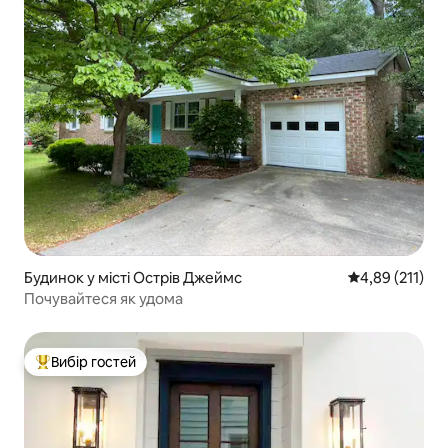
Будинок у місті Острів Джеймс
Середня оцінка
4,89 (211)
Почувайтеся як удома
Вибір гостей
Топ вибір гостей