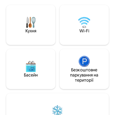
#BL005522012017 Не рекомендується
прекрасному місті! Розташуван
для дітей. У 2017 році це помешкання
Гостьовий будино
було відремонтовано. Цей чарівний
декількох хвилин
котедж має спати на шість осіб. На
багатьох їдалень,
першому поверсі є диван-кровать у
майданчика, кіно
вітальні, а також повна ванна з вітальні.
фермерського ринк
На другому поверсі є дві спальні - одне
дитячого майданч
Кухня
Wi-Fi
ліжко King Size з окремою ванною та
та прекрасних вид
одне ліжко queen-size з окремою
Неподалік від це
ванною кімнатою. Спальні та вітальня
Фоллі-Біч ви не
мають нові телевізори з плоским
це місце!
екраном. Дерев 'яна підлога та плитка
по всій території. Нові прилади з
нержавіючої сталі та гранітні стільниці
на кухні. Постільна білизна - це
Безкоштовне
бавовна еципта, а рушники плюшеві!
Басейн
паркування на
Гостьовий котедж дуже комфортний і
території
чистий! Тут є приватний освітлений,
облаштований двір зі столом і
стільцями та лавкою в Чарлстоні. Гості
мають доступ до всього будинку та
приватного, благоустроєного та
освітленого двору зі столом та
стільцями. На території є стоянка для 2