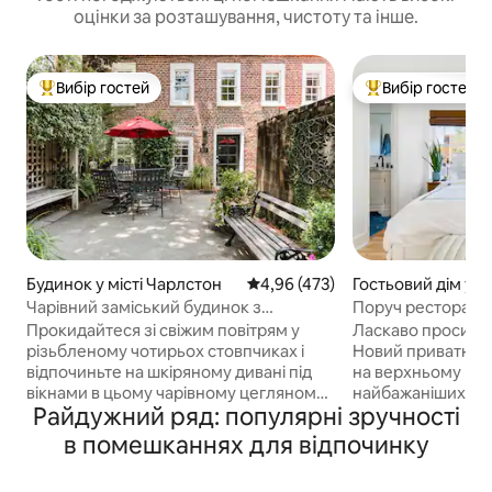
оцінки за розташування, чистоту та інше.
Вибір гостей
Вибір гостей
Топ вибір гостей
Топ вибір гостей
Будинок у місті Чарлстон
Середня оцінка: 4,96 з 5, відгук
4,96 (473)
Гостьовий дім у мі
в Джеймс
Чарівний заміський будинок з
Поруч ресторани!
2 спальнями та 3 ванними кімнатами
чистий будинок
Прокидайтеся зі свіжим повітрям у
Ласкаво просимо 
біля площі Маріон
різьбленому чотирьох стовпчиках і
Новий приватний
відпочиньте на шкіряному дивані під
на верхньому пов
вікнами в цьому чарівному цегляному
найбажаніших рай
Райдужний ряд: популярні зручності
будинку, побудованому в 1802 році.
ліжком king-size
Зберіться на неквапливий сніданок
ідеальне місце дл
в помешканнях для відпочинку
вранці або коктейлі вдень у
невеликих сімей,
освітленому ландшафтному дворі.
помешкання для 