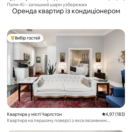
Палм-Кі – затишний шарм узбережжя
Оренда квартир із кондиціонером
Вибір гостей
Топ вибір гостей
Квартира у місті Чарлстон
Середня оцінка
4,97 (183)
Квартира на першому поверсі з ексклюзивним
подвір’ям