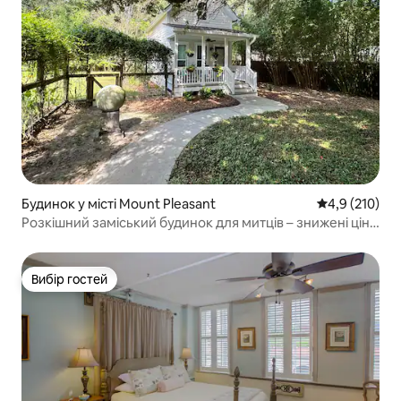
Будинок у місті Mount Pleasant
Середня оцінк
4,9 (210)
Розкішний заміський будинок для митців – знижені ціни
в середині тижня
Вибір гостей
Вибір гостей