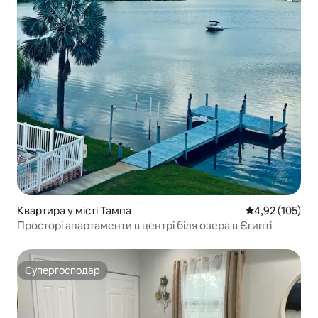
Квартира у місті Тампа
Середня оцінка
4,92 (105)
Просторі апартаменти в центрі біля озера в Єгипті
Супергосподар
Супергосподар