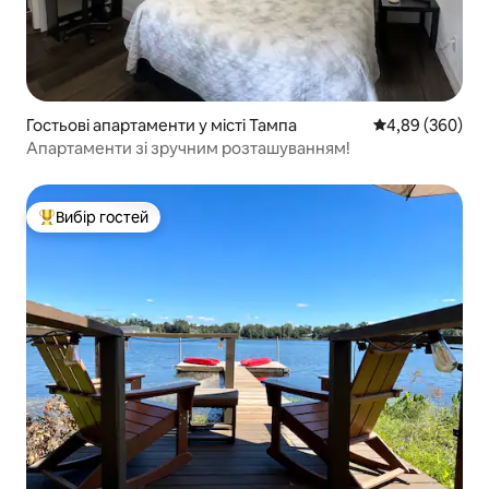
Гостьові апартаменти у місті Тампа
Середня оцінка:
4,89 (360)
Апартаменти зі зручним розташуванням!
Вибір гостей
Топ вибір гостей