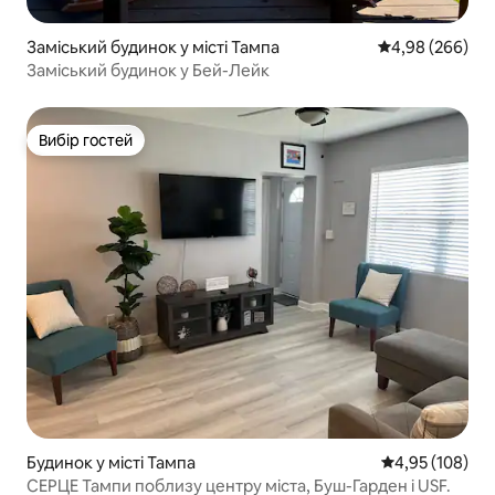
Заміський будинок у місті Тампа
Середня оцінка:
4,98 (266)
Заміський будинок у Бей-Лейк
Вибір гостей
Вибір гостей
Будинок у місті Тампа
Середня оцінка
4,95 (108)
СЕРЦЕ Тампи поблизу центру міста, Буш-Гарден і USF.