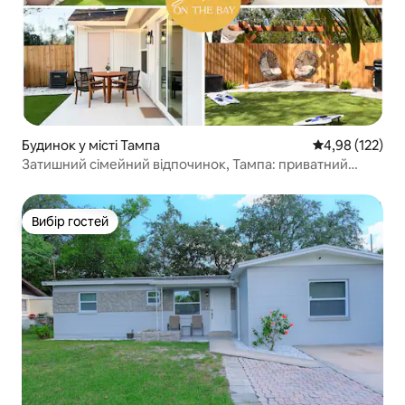
Будинок у місті Тампа
Середня оцінка
4,98 (122)
Затишний сімейний відпочинок, Тампа: приватний
оазис з басейном
Вибір гостей
Вибір гостей