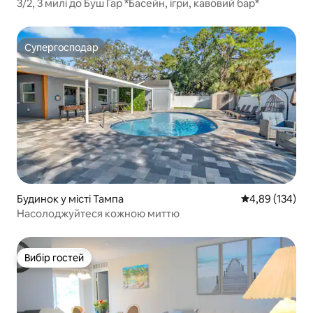
3/2, 3 милі до Буш Гар *Басейн, ігри, кавовий бар*
Супергосподар
Супергосподар
Будинок у місті Тампа
Середня оцінка
4,89 (134)
Насолоджуйтеся кожною миттю
Вибір гостей
Вибір гостей