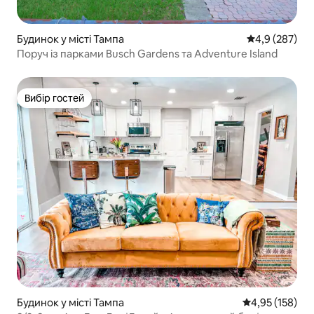
Будинок у місті Тампа
Середня оцінк
4,9 (287)
Поруч із парками Busch Gardens та Adventure Island
Вибір гостей
Вибір гостей
Будинок у місті Тампа
Середня оцінка
4,95 (158)