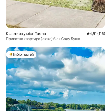
Квартира у місті Тампа
Середня оцінка
4,91 (116)
Приватна квартира (люкс) біля Саду Буша
Вибір гостей
Топ вибір гостей