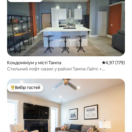
Топ вибір гостей
Кондомініум у місті Тампа
Середня оцінка
4,97 (179)
Стильний лофт-оазис у районі Тампа-Гайтс +
безкоштовне паркування
Вибір гостей
Топ вибір гостей