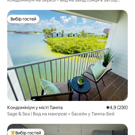
Тампа
Вибір гостей
Вибір гостей
Кондомініум у місті Тампа
Середня оцінк
4,9 (230)
Sage & Sea | Вид на мангрові + басейн у Тампа-Бей
Вибір гостей