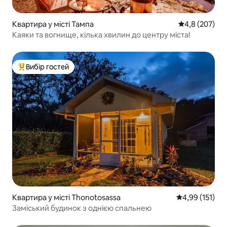
Квартира у місті Тампа
Середня оцінк
4,8 (207)
Каяки та вогнище, кілька хвилин до центру міста!
Вибір гостей
Топ вибір гостей
Квартира у місті Thonotosassa
Середня оцінка
4,99 (151)
Заміський будинок з однією спальнею