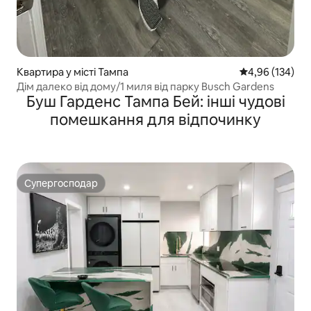
Квартира у місті Тампа
Середня оцінка
4,96 (134)
Дім далеко від дому/1 миля від парку Busch Gardens
Буш Гарденс Тампа Бей: інші чудові
помешкання для відпочинку
Супергосподар
Супергосподар