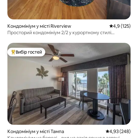
Кондомініум у місті Riverview
Середня оцінк
4,9 (125)
Просторий кондомініум 2/2 у курортному стилі
поблизу центру Тампа
Вибір гостей
Топ вибір гостей
Кондомініум у місті Тампа
Середня оцінка:
4,93 (248)
Кондомініум на березі – вид на захід сонця в затоці