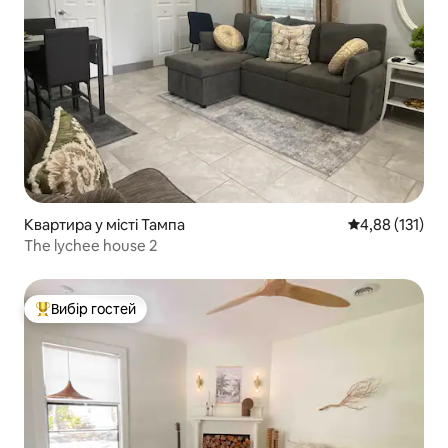
Квартира у місті Тампа
Середня оцінка
4,88 (131)
The lychee house 2
Вибір гостей
Топ вибір гостей