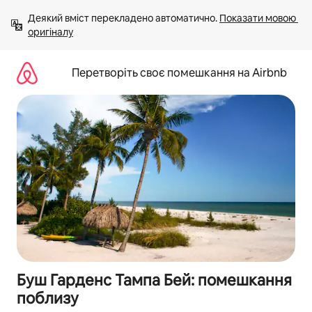
Перейти
Деякий вміст перекладено автоматично. 
Показати мовою 
до
оригіналу
вмісту
Перетворіть своє помешкання на Airbnb
Буш Гарденс Тампа Бей: помешкання
поблизу