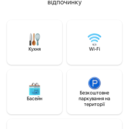
відпочинку
спроєктовано, щоб відобразити
ліжко розміру Que
природну красу старого незайманого
ванна кімната, те
лісу Флориди, що його оточує.
швидкий Інтернет
Глемпінг у найкращому вигляді з
атмосфера в моєм
найкращими сучасними зручностями,
знайдете місцеві 
такими як повноцінна кухня для
магазини (пекарні
гурманів, душ, схожий на спа,
вінілові пластинк
оптоволоконний 5G Wi-Fi, телевізор, а
поєднання культу
також надзвичайно тихий кондиціонер
стиль старого мі
Кухня
Wi-Fi
і обігрівач Mini Split.
розташування.
Безкоштовне
Басейн
паркування на
території