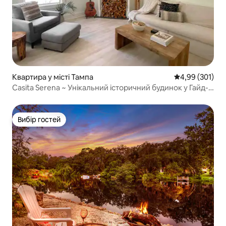
Квартира у місті Тампа
Середня оцінка
4,99 (301)
Casita Serena ~ Унікальний історичний будинок у Гайд-
Парку
Вибір гостей
Вибір гостей