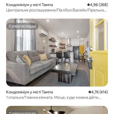
Кондомініум у місті Тампа
Середня оцінка:
4,96 (268)
Центральне розташування/Піклбол/Басейн/Пральна
машина/Сушильна машина/Розваги
Супергосподар
Супергосподар
Кондомініум у місті Тампа
Середня оцінка
4,76 (414)
1 спальня/1 ванна кімната. Місце, куди можна дійти
пішки, у престижному районі Ібор-Сіті
Супергосподар