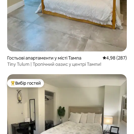
Гостьові апартаменти у місті Тампа
Середня оцінка:
4,98 (287)
Tiny Tulum | Тропічний оазис у центрі Тампи!
Вибір гостей
Топ вибір гостей