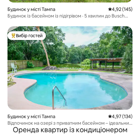
Будинок у місті Тампа
Середня оцінка
4,92 (145)
Будинок із басейном із підігрівом · 5 хвилин до Busch
Gardens
Вибір гостей
Топ вибір гостей
Будинок у місті Тампа
Середня оцінка
4,97 (134)
Відпочинок на озері з приватним басейном – ідеальний
Оренда квартир із кондиціонером
відпочинок