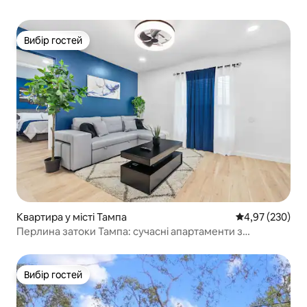
Вибір гостей
Вибір гостей
Квартира у місті Тампа
Середня оцінка:
4,97 (230)
Перлина затоки Тампа: сучасні апартаменти з
2 спальнями
Вибір гостей
Вибір гостей