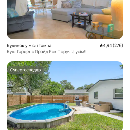
Будинок у місті Тампа
Середня оцінка:
4,94 (276)
Буш-Гарденс Прайд Рок Поруч із усім!!
Супергосподар
Супергосподар