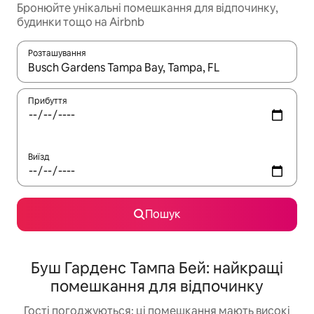
Бронюйте унікальні помешкання для відпочинку,
будинки тощо на Airbnb
Розташування
Отримавши результати пошуку, використовуйте для навігації с
Прибуття
Виїзд
Пошук
Буш Гарденс Тампа Бей: найкращі
помешкання для відпочинку
Гості погоджуються: ці помешкання мають високі