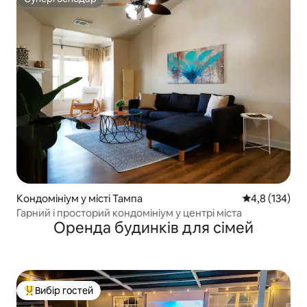
Супергосподар
Кондомініум у місті Тампа
Середня оцінк
4,8 (134)
Гарний і просторий кондомініум у центрі міста
Оренда будинків для сімей
Вибір гостей
Топ вибір гостей