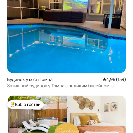
Будинок у місті Тампа
Середня оцінка
4,95 (159)
Затишний будинок у Тампа з великим басейном із
підігрівом
Вибір гостей
Топ вибір гостей