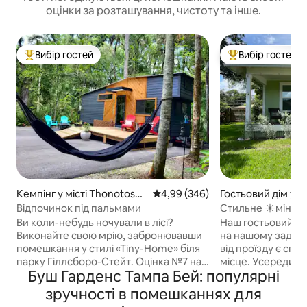
оцінки за розташування, чистоту та інше.
Вибір гостей
Вибір гостей
Топ вибір гостей
Топ вибір гостей
Кемпінг у місті Thonotosas
Середня оцінка: 4,99 з 5, відгук
4,99 (346)
Гостьовий дім у м
sa
Відпочинок під пальмами
Стильне ☀міні-бу
стані в☀ 10 хвили
Ви коли-небудь ночували в лісі?
Наш гостьовий б
Виконайте свою мрію, забронювавши
на нашому задньо
помешкання у стилі «Tiny-Home» біля
від проїзду є сп
парку Гіллсборо-Стейт. Оцінка №7 на
місце. Усередині
Буш Гарденс Тампа Бей: популярні
PureWow як одне з 20 найкращих
кухня з новою по
зрубів Airbnb. Цей сучасний розкішний
Samsung, повнор
зручності в помешканнях для
мінібудинок було ретельно
та сушильною ма