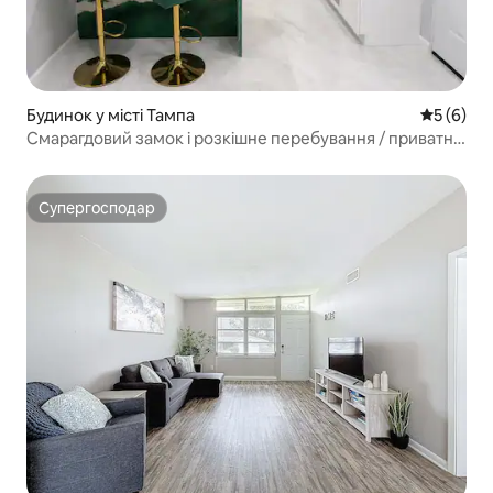
Будинок у місті Тампа
Середня о
5 (6)
Смарагдовий замок і розкішне перебування / приватне
патіо
Супергосподар
Супергосподар