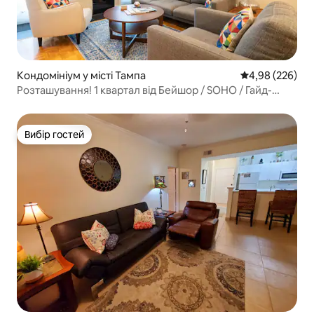
Кондомініум у місті Тампа
Середня оцінка:
4,98 (226)
Розташування! 1 квартал від Бейшор / SOHO / Гайд-
Парку
Вибір гостей
Вибір гостей