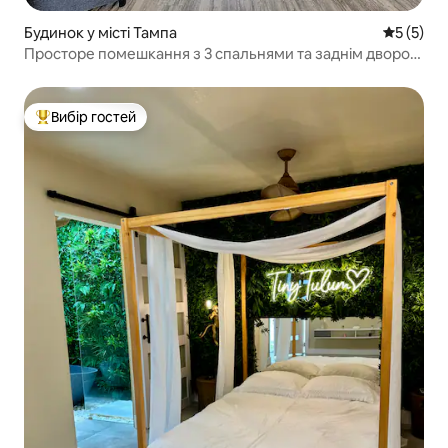
Будинок у місті Тампа
Середня о
5 (5)
Просторе помешкання з 3 спальнями та заднім двором
| Поруч із Буш-Гарденс
Вибір гостей
Топ вибір гостей