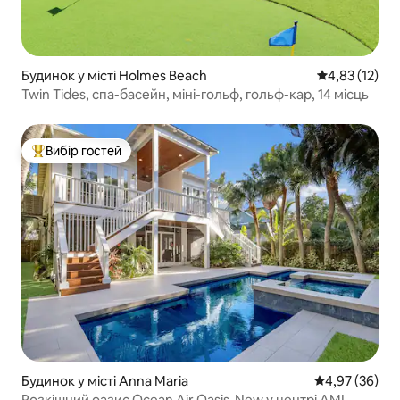
Будинок у місті Holmes Beach
Середня оцінк
4,83 (12)
Twin Tides, спа-басейн, міні-гольф, гольф-кар, 14 місць
Вибір гостей
Топ вибір гостей
Будинок у місті Anna Maria
Середня оцінк
4,97 (36)
Розкішний оазис Ocean Air Oasis-New у центрі AMI