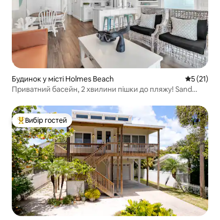
Будинок у місті Holmes Beach
Середня оц
5 (21)
Приватний басейн, 2 хвилини пішки до пляжу! Sand
Dollar
Вибір гостей
Топ вибір гостей