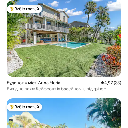
Вибір гостей
Топ вибір гостей
Будинок у місті Anna Maria
Середня оцінк
4,97 (33)
Вихід на пляж Бейфронт із басейном із підігрівом!
Вибір гостей
Топ вибір гостей