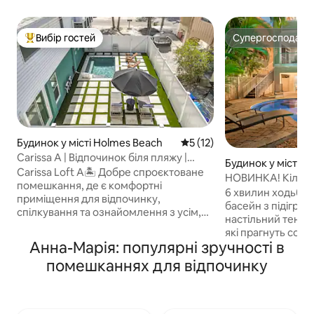
Вибір гостей
Супергосподар
Топ вибір гостей
Супергосподар
Будинок у місті Holmes Beach
Середня оцінка: 5 з 5, відгу
5 (12)
Carissa A | Відпочинок біля пляжу |
Будинок у місті H
Гольф-кар | Басейн
Carissa Loft A🏝️ Добре спроєктоване
НОВИНКА! Кілька 
помешкання, де є комфортні
джакузі, басейн, 
6 хвилин ходьби 
приміщення для відпочинку,
басейн з підігріво
спілкування та ознайомлення з усім,
настільний теніс 
що може запропонувати AMI! Зайдіть
які прагнуть сонця! 3 спальні – 2 л
всередину, щоб знайти приватне
Анна-Марія: популярні зручності в
розміру «king-siz
помешкання на нижньому поверсі з
+ 1 односпальне 
помешканнях для відпочинку
ліжком queen-size, диваном,
(6 спальних місц
телевізором та ігровим столом. Нагорі
для шеф-кухаря, 
ви знайдете повністю обладнану
повітрі Пляжні крісла, пляжні
кухню, затишну вітальню, 2 спальні та
парасольки + пля