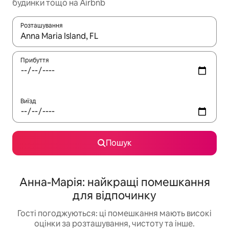
будинки тощо на Airbnb
Розташування
Отримавши результати пошуку, використовуйте для навігації с
Прибуття
Виїзд
Пошук
Анна-Марія: найкращі помешкання
для відпочинку
Гості погоджуються: ці помешкання мають високі
оцінки за розташування, чистоту та інше.