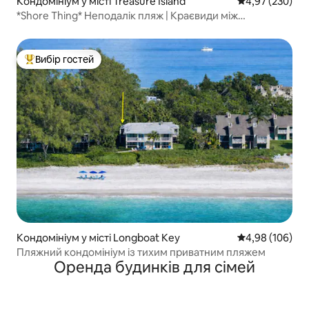
Кондомініум у місті Treasure Island
Середня оцінка:
4,97 (230)
*Shore Thing* Неподалік пляж | Краєвиди між
узбережжями
Вибір гостей
Топ вибір гостей
Кондомініум у місті Longboat Key
Середня оцінка:
4,98 (106)
Пляжний кондомініум із тихим приватним пляжем
Оренда будинків для сімей