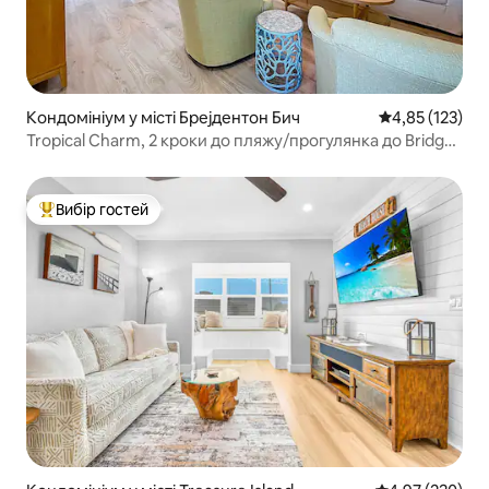
Кондомініум у місті Брејдентон Бич
Середня оцінка
4,85 (123)
Tropical Charm, 2 кроки до пляжу/прогулянка до Bridge
St
Вибір гостей
Топ вибір гостей