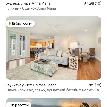
Будинок у місті Anna Maria
Середня оцінка
4,98 (40)
Пляжний будинок Anna Maria
Вибір гостей
Топ вибір гостей
Таунхаус у місті Holmes Beach
Середня оц
5 (78)
Кілька кроків від пляжу, приватний басейн у Холмс-Біч
Вибір гостей