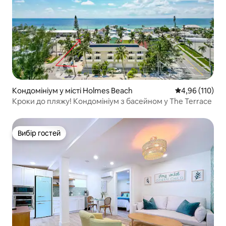
Кондомініум у місті Holmes Beach
Середня оцінка
4,96 (110)
Кроки до пляжу! Кондомініум з басейном у The Terrace
Вибір гостей
Вибір гостей