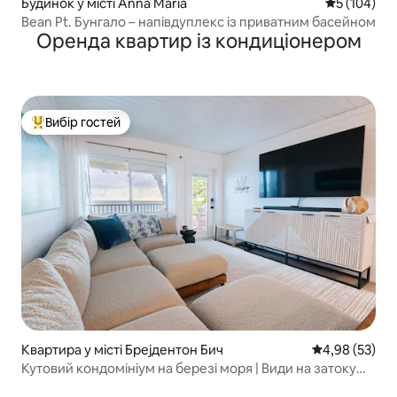
Будинок у місті Anna Maria
Середня оці
5 (104)
Bean Pt. Бунгало – напівдуплекс із приватним басейном
Оренда квартир із кондиціонером
Вибір гостей
Топ вибір гостей
Квартира у місті Брејдентон Бич
Середня оцінк
4,98 (53)
Кутовий кондомініум на березі моря | Види на затоку
під час заходу сонця