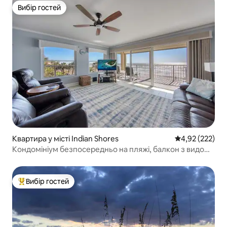
Вибір гостей
Вибір гостей
Квартира у місті Indian Shores
Середня оцінка
4,92 (222)
Кондомініум безпосередньо на пляжі, балкон з видом
на океан!
Вибір гостей
Топ вибір гостей