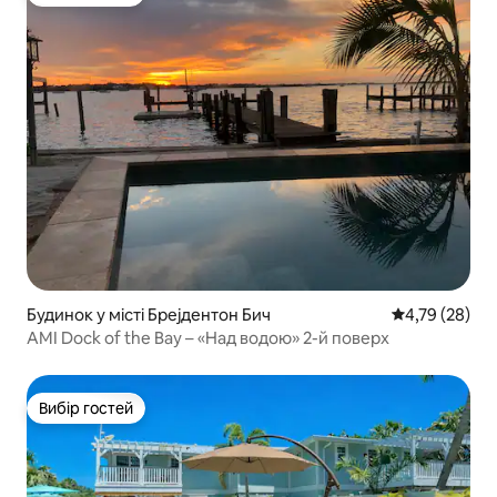
Вибір гостей
Будинок у місті Брејдентон Бич
Середня оцінк
4,79 (28)
AMI Dock of the Bay – «Над водою» 2-й поверх
Вибір гостей
Вибір гостей