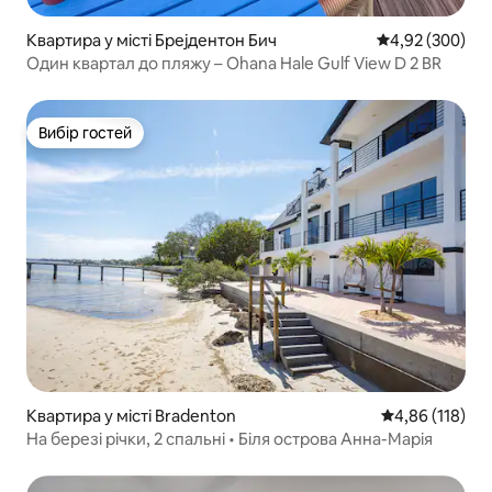
Квартира у місті Брејдентон Бич
Середня оцінка:
4,92 (300)
Один квартал до пляжу – Ohana Hale Gulf View D 2 BR
Вибір гостей
Вибір гостей
Квартира у місті Bradenton
Середня оцінка
4,86 (118)
На березі річки, 2 спальні • Біля острова Анна-Марія