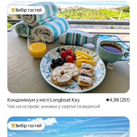
Вибір гостей
Топ вибір гостей
Кондомініум у місті Longboat Key
Середня оцінка
4,98 (251)
Час на острові: знижки у серпні та вересні!
Вибір гостей
Топ вибір гостей