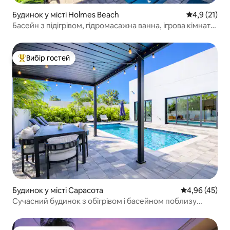
Будинок у місті Holmes Beach
Середня оцін
4,9 (21)
Басейн з підігрівом, гідромасажна ванна, ігрова кімната,
кроки до пляжу!
Вибір гостей
Топ вибір гостей
Будинок у місті Сарасота
Середня оцінк
4,96 (45)
Сучасний будинок з обігрівом і басейном поблизу
Siesta та центру міста