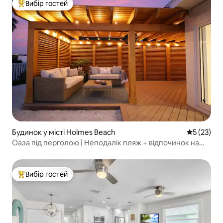
Вибір гостей
Топ вибір гостей
Будинок у місті Holmes Beach
Середня оц
5 (23)
Оаза під перголою | Неподалік пляж + відпочинок на
свіжому повітрі
Вибір гостей
Топ вибір гостей