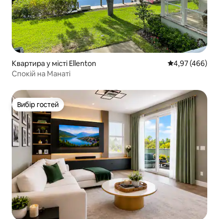
Квартира у місті Ellenton
Середня оцінка:
4,97 (466)
Спокій на Манаті
Вибір гостей
Вибір гостей