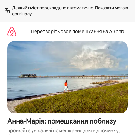
Перейти
Деякий вміст перекладено автоматично. 
Показати мовою 
до
оригіналу
вмісту
Перетворіть своє помешкання на Airbnb
Анна-Марія: помешкання поблизу
Бронюйте унікальні помешкання для відпочинку,