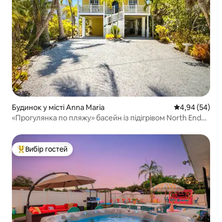
Будинок у місті Anna Maria
Середня оцінка
4,94 (54)
«Прогулянка по пляжу» басейн із підігрівом North End
AMI
Вибір гостей
Топ вибір гостей