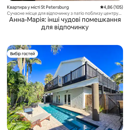
Квартира у місті St Petersburg
Середня оцінка
4,86 (105)
Сучасне місце для відпочинку з патіо поблизу центру
Анна-Марія: інші чудові помешкання
міста
для відпочинку
Вибір гостей
Вибір гостей