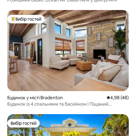
Вибір гостей
Топ вибір гостей
Будинок у місті Bradenton
Середня оцінка
4,98 (48)
Будинок із 4 спальнями та басейном | Піщаний
волейбол | Поруч з AMI та IMG
Вибір гостей
Вибір гостей