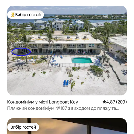
Вибір гостей
Топ вибір гостей
Кондомініум у місті Longboat Key
Середня оцінка:
4,87 (209)
Пляжний кондомініум №107 з виходом до пляжу та
повним оглядом
Вибір гостей
Вибір гостей