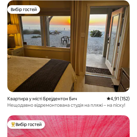
Вибір гостей
Вибір гостей
Квартира у місті Брејдентон Бич
Середня оцінка
4,91 (152)
Нещодавно відремонтована студія на пляжі – на піску!
Вибір гостей
Топ вибір гостей