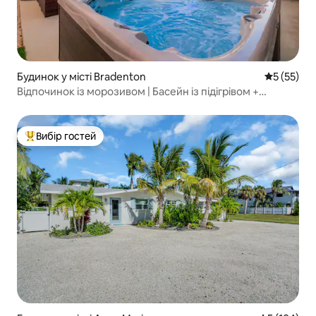
Будинок у місті Bradenton
Середня оц
5 (55)
Відпочинок із морозивом | Басейн із підігрівом +
джакузі + ігрова кімната
Вибір гостей
Топ вибір гостей