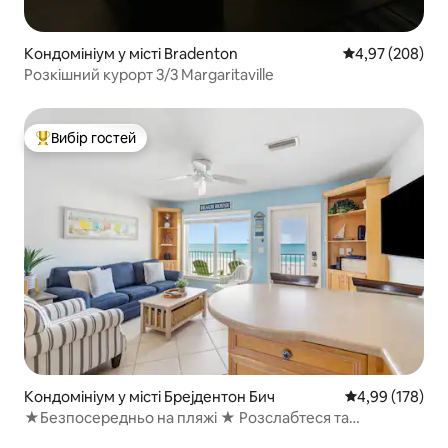
Кондомініум у місті Bradenton
Середня оцінка:
4,97 (208)
Розкішний курорт 3/3 Margaritaville
Вибір гостей
Топ вибір гостей
Кондомініум у місті Брејдентон Бич
Середня оцінка
4,99 (178)
★Безпосередньо на пляжі ★ Розслабтеся та
насолоджуйтеся ♥ Заходи сонця!