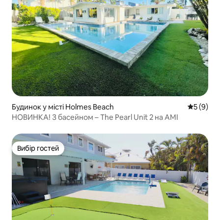
Будинок у місті Holmes Beach
Середня о
5 (9)
НОВИНКА! З басейном – The Pearl Unit 2 на AMI
Вибір гостей
Вибір гостей