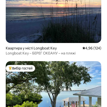
Квартира у місті Longboat Key
Середня оцінка
4,96 (124)
Longboat Key – БЕРЕГ ОКЕАНУ – на пляжі
Вибір гостей
Топ вибір гостей